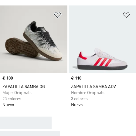
Añadir a la lista de deseos
Añ
Precio
€ 130
Precio
€ 110
ZAPATILLA SAMBA OG
ZAPATILLA SAMBA ADV
Mujer Originals
Hombre Originals
25 colores
3 colores
Nuevo
Nuevo