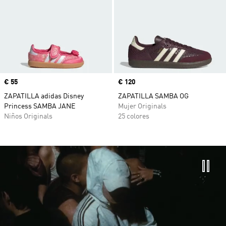
Precio
€ 55
Precio
€ 120
ZAPATILLA adidas Disney
ZAPATILLA SAMBA OG
Princess SAMBA JANE
Mujer Originals
Niños Originals
25 colores