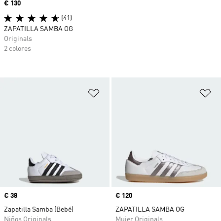
Precio
€ 130
(41)
ZAPATILLA SAMBA OG
Originals
2 colores
Añadir a la lista de deseos
Añ
Precio
€ 38
Precio
€ 120
Zapatilla Samba (Bebé)
ZAPATILLA SAMBA OG
Niños Originals
Mujer Originals