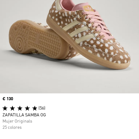
Precio
€ 130
(56)
ZAPATILLA SAMBA OG
Mujer Originals
25 colores