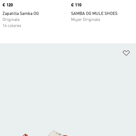
Precio
€ 120
Precio
€ 110
Zapatilla Samba OG
SAMBA OG MULE SHOES
Originals
Mujer Originals
14 colores
Añ