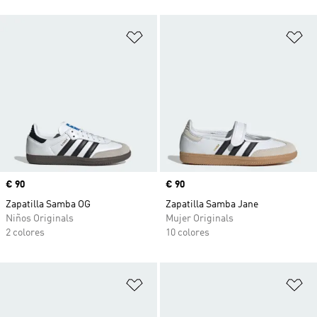
Añadir a la lista de deseos
Añ
Precio
€ 90
Precio
€ 90
Zapatilla Samba OG
Zapatilla Samba Jane
Niños Originals
Mujer Originals
2 colores
10 colores
Añadir a la lista de deseos
Añ