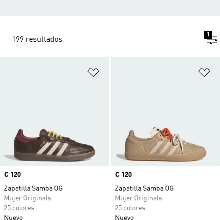
1
199 resultados
Añadir a la lista de deseos
Añ
Precio
€ 120
Precio
€ 120
Zapatilla Samba OG
Zapatilla Samba OG
Mujer Originals
Mujer Originals
25 colores
25 colores
Nuevo
Nuevo