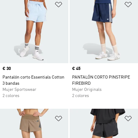
Añadir a la lista de deseos
Añ
Precio
€ 30
Precio
€ 45
Pantalón corto Essentials Cotton
PANTALÓN CORTO PINSTRIPE
3 bandas
FIREBIRD
Mujer Sportswear
Mujer Originals
2 colores
2 colores
Añadir a la lista de deseos
Añ