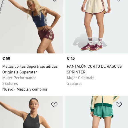
Precio
€ 50
Precio
€ 45
Mallas cortas deportivas adidas
PANTALÓN CORTO DE RASO 3S
Originals Superstar
SPRINTER
Mujer Performance
Mujer Originals
3 colores
5 colores
Nuevo
Mezcla y combina
Añadir a la lista de deseos
Añ