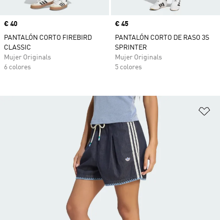
Precio
€ 40
Precio
€ 45
PANTALÓN CORTO FIREBIRD
PANTALÓN CORTO DE RASO 3S
CLASSIC
SPRINTER
Mujer Originals
Mujer Originals
6 colores
5 colores
Añ