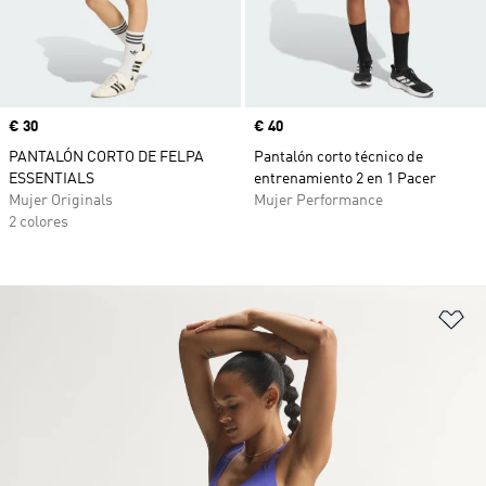
Precio
€ 30
Precio
€ 40
PANTALÓN CORTO DE FELPA
Pantalón corto técnico de
ESSENTIALS
entrenamiento 2 en 1 Pacer
Mujer Originals
Mujer Performance
2 colores
Añ