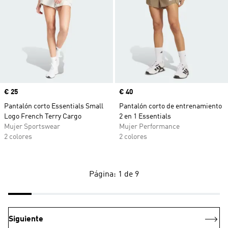
Precio
€ 25
Precio
€ 40
Pantalón corto Essentials Small
Pantalón corto de entrenamiento
Logo French Terry Cargo
2 en 1 Essentials
Mujer Sportswear
Mujer Performance
2 colores
2 colores
Página: 1 de 9
Siguiente