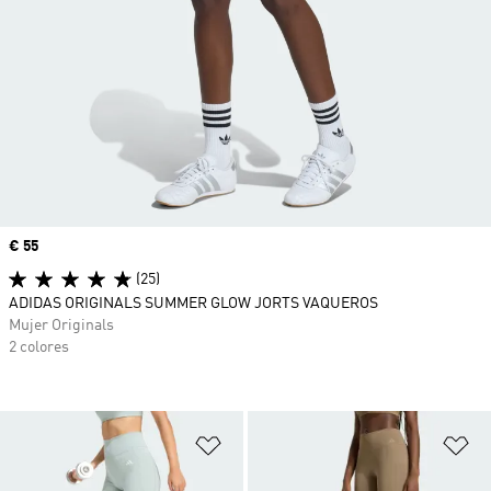
Precio
€ 55
(25)
ADIDAS ORIGINALS SUMMER GLOW JORTS VAQUEROS
Mujer Originals
2 colores
Añadir a la lista de deseos
Añ