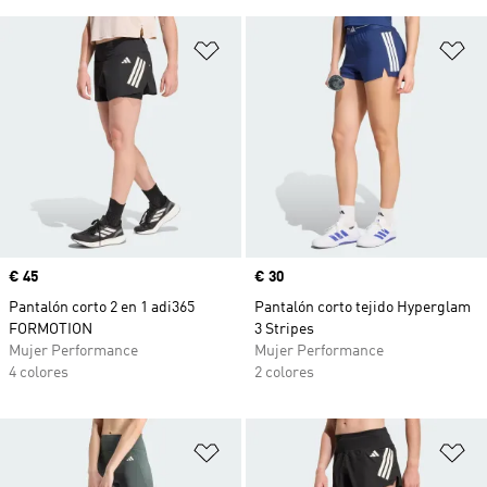
Añadir a la lista de deseos
Añ
Precio
€ 45
Precio
€ 30
Pantalón corto 2 en 1 adi365
Pantalón corto tejido Hyperglam
FORMOTION
3 Stripes
Mujer Performance
Mujer Performance
4 colores
2 colores
Añadir a la lista de deseos
Añ