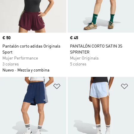
Precio
€ 50
Precio
€ 45
Pantalón corto adidas Originals
PANTALÓN CORTO SATIN 3S
Sport
SPRINTER
Mujer Performance
Mujer Originals
3 colores
5 colores
Nuevo
Mezcla y combina
Añadir a la lista de deseos
Añ