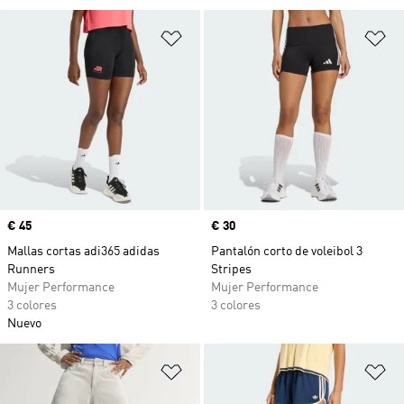
Añadir a la lista de deseos
Añ
Precio
€ 45
Precio
€ 30
Mallas cortas adi365 adidas
Pantalón corto de voleibol 3
Runners
Stripes
Mujer Performance
Mujer Performance
3 colores
3 colores
Nuevo
Añadir a la lista de deseos
Añ