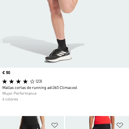
Precio
€ 50
(23)
Mallas cortas de running adi365 Climacool
Mujer Performance
4 colores
Añadir a la lista de deseos
Añ