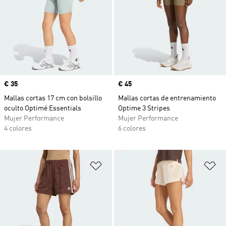
Precio
€ 35
Precio
€ 45
Mallas cortas 17 cm con bolsillo
Mallas cortas de entrenamiento
oculto Optimé Essentials
Optime 3 Stripes
Mujer Performance
Mujer Performance
4 colores
6 colores
Añadir a la lista de deseos
Añ