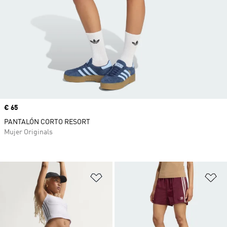
Precio
€ 65
PANTALÓN CORTO RESORT
Mujer Originals
Añadir a la lista de deseos
Añ