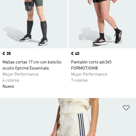
Precio
€ 35
Precio
€ 40
Mallas cortas 17 cm con bolsillo
Pantalón corto adi365
oculto Optimé Essentials
FORMOTION®
Mujer Performance
Mujer Performance
4 colores
7 colores
Nuevo
Añ