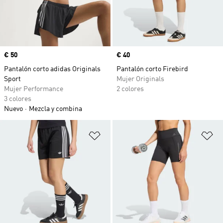
Precio
€ 50
Precio
€ 40
Pantalón corto adidas Originals
Pantalón corto Firebird
Sport
Mujer Originals
Mujer Performance
2 colores
3 colores
Nuevo
Mezcla y combina
Añadir a la lista de deseos
Añ