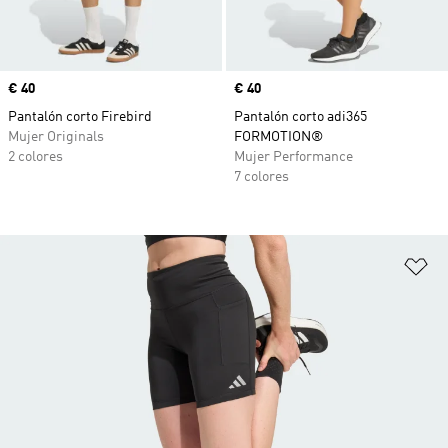
Precio
€ 40
Precio
€ 40
Pantalón corto Firebird
Pantalón corto adi365
Mujer Originals
FORMOTION®
2 colores
Mujer Performance
7 colores
Añ