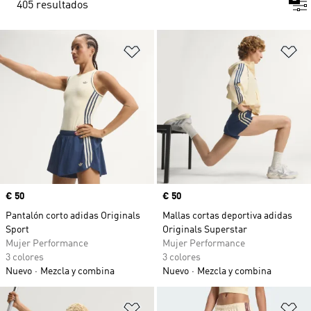
405 resultados
Añadir a la lista de deseos
Añ
Precio
€ 50
Precio
€ 50
Pantalón corto adidas Originals
Mallas cortas deportiva adidas
Sport
Originals Superstar
Mujer Performance
Mujer Performance
3 colores
3 colores
Nuevo
Mezcla y combina
Nuevo
Mezcla y combina
Añadir a la lista de deseos
Añ