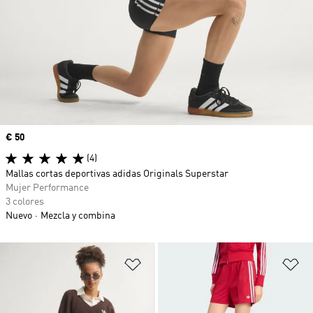
Precio
€ 50
(4)
Mallas cortas deportivas adidas Originals Superstar
Mujer Performance
3 colores
Nuevo
Mezcla y combina
Añadir a la lista de deseos
Añ