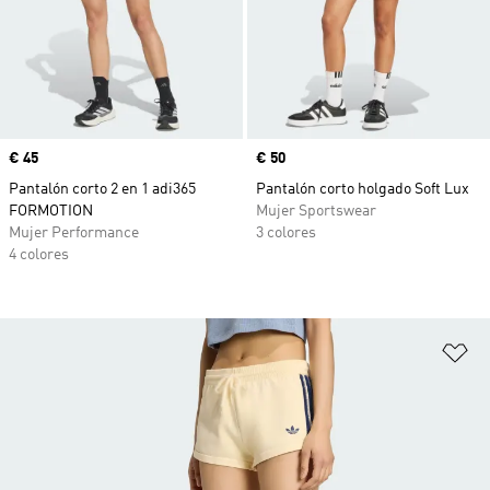
Precio
€ 45
Precio
€ 50
Pantalón corto 2 en 1 adi365
Pantalón corto holgado Soft Lux
FORMOTION
Mujer Sportswear
Mujer Performance
3 colores
4 colores
Añ