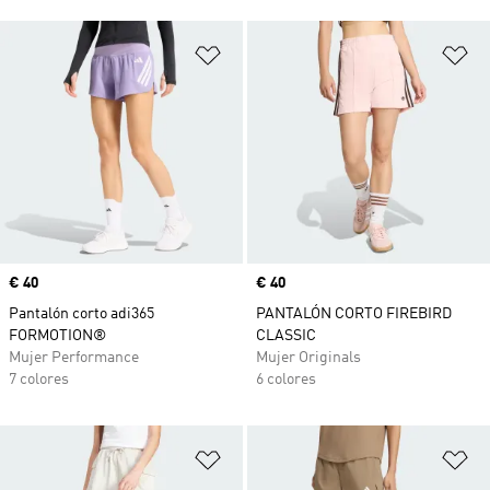
Añadir a la lista de deseos
Añ
Precio
€ 40
Precio
€ 40
Pantalón corto adi365
PANTALÓN CORTO FIREBIRD
FORMOTION®
CLASSIC
Mujer Performance
Mujer Originals
7 colores
6 colores
Añadir a la lista de deseos
Añ