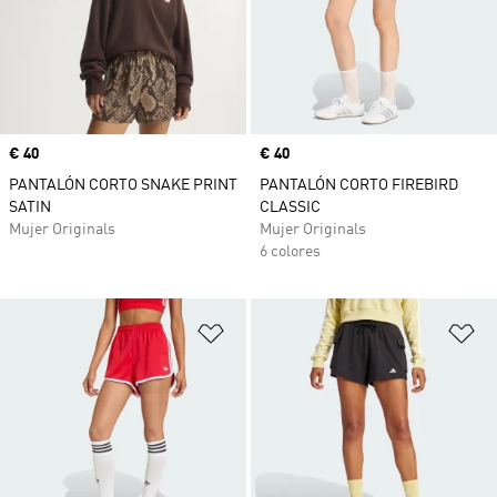
Precio
€ 40
Precio
€ 40
PANTALÓN CORTO SNAKE PRINT
PANTALÓN CORTO FIREBIRD
SATIN
CLASSIC
Mujer Originals
Mujer Originals
6 colores
Añadir a la lista de deseos
Añ