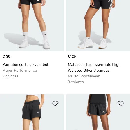
Precio
€ 30
Precio
€ 25
Pantalón corto de voleibol
Mallas cortas Essentials High
Mujer Performance
Waisted Biker 3 bandas
2 colores
Mujer Sportswear
3 colores
Añadir a la lista de deseos
Añ