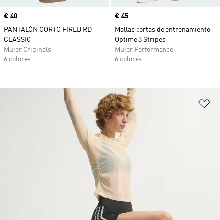
Precio
€ 40
Precio
€ 45
PANTALÓN CORTO FIREBIRD
Mallas cortas de entrenamiento
CLASSIC
Optime 3 Stripes
Mujer Originals
Mujer Performance
6 colores
6 colores
Añ