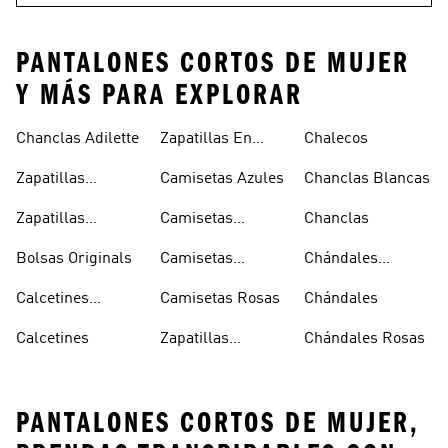
PANTALONES CORTOS DE MUJER
Y MÁS PARA EXPLORAR
Chanclas Adilette
Zapatillas En
Chalecos
Oferta
Zapatillas
Camisetas Azules
Chanclas Blancas
Sambas Blancas
Zapatillas
Camisetas
Chanclas
Superstar
Negras
Bolsas Originals
Camisetas
Chándales
Blancas
Originals
Blancos
Calcetines
Camisetas Rosas
Chándales
Tobilleros
Calcetines
Zapatillas
Chándales Rosas
Blancos
Campus
PANTALONES CORTOS DE MUJER,