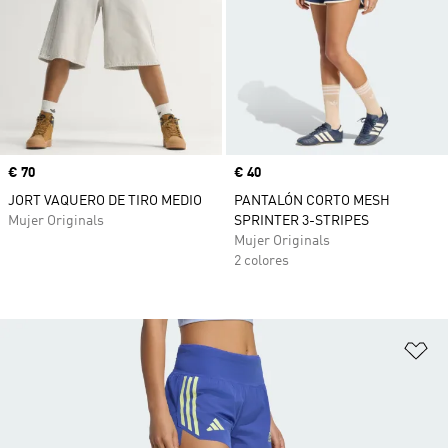
Precio
€ 70
Precio
€ 40
JORT VAQUERO DE TIRO MEDIO
PANTALÓN CORTO MESH
Mujer Originals
SPRINTER 3-STRIPES
Mujer Originals
2 colores
Añ