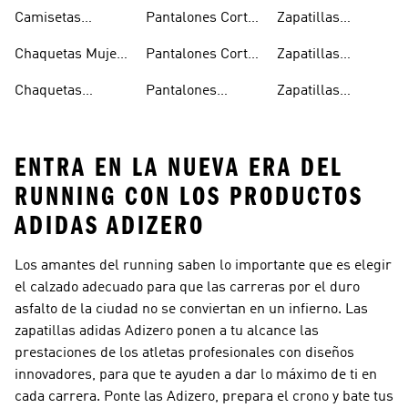
Running Hombre
Running
Mujer
Camisetas
Pantalones Cortos
Zapatillas
Running Mujer
Running Hombre
Running
Chaquetas Mujer
Pantalones Cortos
Zapatillas
Running
Running Mujer
Running Hombre
Chaquetas
Pantalones
Zapatillas
Running Hombre
Running Hombre
Running Mujer
ENTRA EN LA NUEVA ERA DEL
RUNNING CON LOS PRODUCTOS
ADIDAS ADIZERO
Los amantes del running saben lo importante que es elegir
el calzado adecuado para que las carreras por el duro
asfalto de la ciudad no se conviertan en un infierno. Las
zapatillas adidas Adizero ponen a tu alcance las
prestaciones de los atletas profesionales con diseños
innovadores, para que te ayuden a dar lo máximo de ti en
cada carrera. Ponte las Adizero, prepara el crono y bate tus