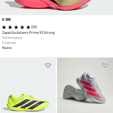
Precio
€ 300
(29)
Zapatilla Adizero Prime X3 Strung
Performance
5 colores
Nuevo
Añadir a la lista de deseos
Añ