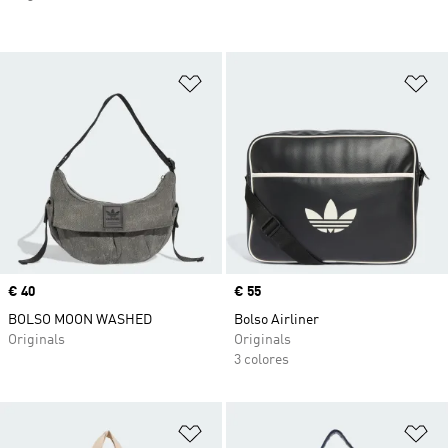
Añadir a la lista de deseos
Añ
Precio
€ 40
Precio
€ 55
BOLSO MOON WASHED
Bolso Airliner
Originals
Originals
3 colores
Añadir a la lista de deseos
Añ