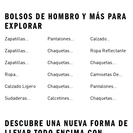
BOLSOS DE HOMBRO Y MÁS PARA
EXPLORAR
Zapatillas
Pantalones
Calzado
Capucha
Transpirables
Deportivos
Reflectante
Zapatillas
Chaquetas
Ropa Reflectante
Mujer
Ligeros
Transpirables
Ligeras
Zapatillas
Chaquetas
Chaquetas
Hombre
Transpirables
Plegables
Aislantes
Ropa
Chaquetas
Camisetas De
Niños
Impermeable
Impermeables
Secado Rápido
Calzado Ligero
Chaquetas
Pantalones
Hombre
Impermeables
Elásticos
Sudaderas
Calcetines
Chaquetas
Mujer
Ligeras Con
Transpirables
Impermeables
DESCUBRE UNA NUEVA FORMA DE