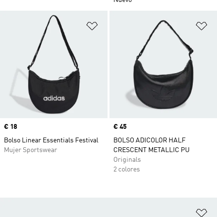
Nuevo
Añadir a la lista de deseos
Añ
Precio
€ 18
Precio
€ 45
Bolso Linear Essentials Festival
BOLSO ADICOLOR HALF
Mujer Sportswear
CRESCENT METALLIC PU
Originals
2 colores
Añ