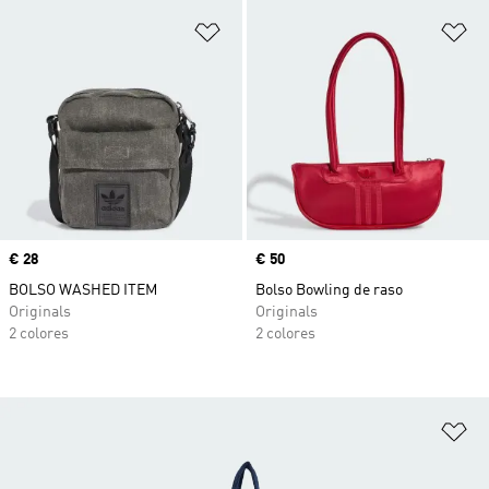
Añadir a la lista de deseos
Añ
Precio
€ 28
Precio
€ 50
BOLSO WASHED ITEM
Bolso Bowling de raso
Originals
Originals
2 colores
2 colores
Añ