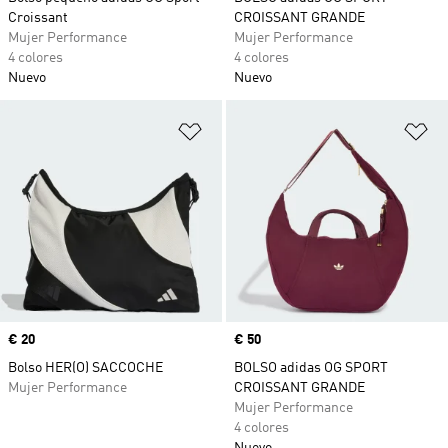
Croissant
CROISSANT GRANDE
Mujer Performance
Mujer Performance
4 colores
4 colores
Nuevo
Nuevo
Añadir a la lista de deseos
Añ
Precio
€ 20
Precio
€ 50
Bolso HER(O) SACCOCHE
BOLSO adidas OG SPORT
Mujer Performance
CROISSANT GRANDE
Mujer Performance
4 colores