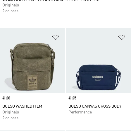
Originals
2 colores
Añadir a la lista de deseos
Añ
Precio
€ 28
Precio
€ 25
BOLSO WASHED ITEM
BOLSO CANVAS CROSS BODY
Originals
Performance
2 colores