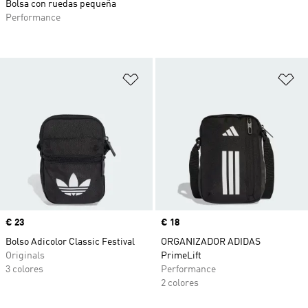
Bolsa con ruedas pequeña
Performance
Añadir a la lista de deseos
Añ
Precio
€ 23
Precio
€ 18
Bolso Adicolor Classic Festival
ORGANIZADOR ADIDAS
Originals
PrimeLift
3 colores
Performance
2 colores