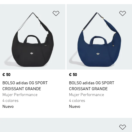
Añadir a la lista de deseos
Añ
Precio
€ 50
Precio
€ 50
BOLSO adidas OG SPORT
BOLSO adidas OG SPORT
CROISSANT GRANDE
CROISSANT GRANDE
Mujer Performance
Mujer Performance
4 colores
4 colores
Nuevo
Nuevo
Añ