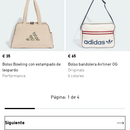
Precio
€ 35
Precio
€ 65
Bolso Bowling con estampado de
Bolso bandolera Airliner OG
leopardo
Originals
Performance
6 colores
Página: 1 de 4
Siguiente