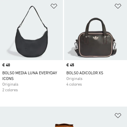
Añadir a la lista de deseos
Añ
Precio
€ 40
Precio
€ 45
BOLSO MEDIA LUNA EVERYDAY
BOLSO ADICOLOR XS
ICONS
Originals
Originals
4 colores
2 colores
Añ