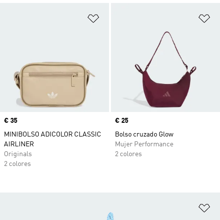
Añadir a la lista de deseos
Añ
Precio
€ 35
Precio
€ 25
MINIBOLSO ADICOLOR CLASSIC
Bolso cruzado Glow
AIRLINER
Mujer Performance
Originals
2 colores
2 colores
Añ