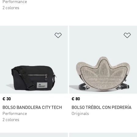
Performance
2 colores
Añadir a la lista de deseos
Añ
Precio
€ 30
Precio
€ 80
BOLSO BANDOLERA CITY TECH
BOLSO TRÉBOL CON PEDRERÍA
Performance
Originals
2 colores