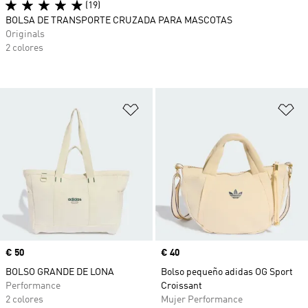
(19)
BOLSA DE TRANSPORTE CRUZADA PARA MASCOTAS
Originals
2 colores
Añadir a la lista de deseos
Añ
Precio
€ 50
Precio
€ 40
BOLSO GRANDE DE LONA
Bolso pequeño adidas OG Sport
Performance
Croissant
2 colores
Mujer Performance