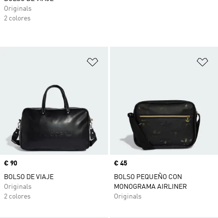
Originals
2 colores
Añadir a la lista de deseos
Añ
Precio
€ 90
Precio
€ 45
BOLSO DE VIAJE
BOLSO PEQUEÑO CON
Originals
MONOGRAMA AIRLINER
2 colores
Originals