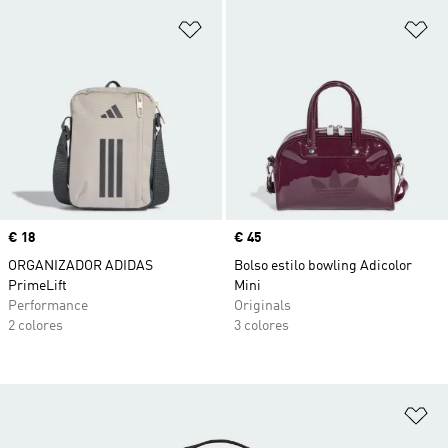
Añadir a la lista de deseos
Añ
Precio
€ 18
Precio
€ 45
ORGANIZADOR ADIDAS
Bolso estilo bowling Adicolor
PrimeLift
Mini
Performance
Originals
2 colores
3 colores
Añ