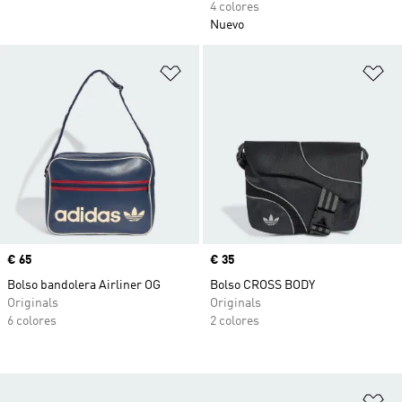
4 colores
Nuevo
Añadir a la lista de deseos
Añ
Precio
€ 65
Precio
€ 35
Bolso bandolera Airliner OG
Bolso CROSS BODY
Originals
Originals
6 colores
2 colores
Añ