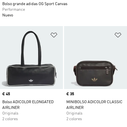
Bolso grande adidas OG Sport Canvas
Performance
Nuevo
Añadir a la lista de deseos
Añ
Precio
€ 45
Precio
€ 35
Bolso ADICOLOR ELONGATED
MINIBOLSO ADICOLOR CLASSIC
AIRLINER
AIRLINER
Originals
Originals
2 colores
2 colores