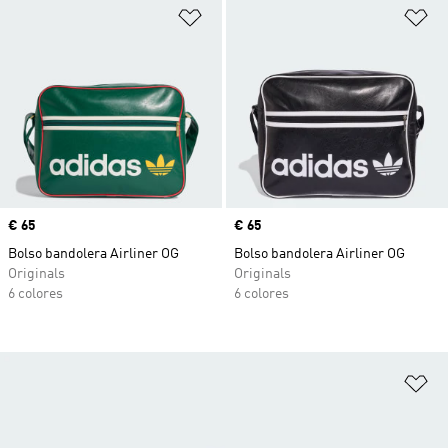
Añadir a la lista de deseos
Añ
Precio
€ 65
Precio
€ 65
Bolso bandolera Airliner OG
Bolso bandolera Airliner OG
Originals
Originals
6 colores
6 colores
Añ