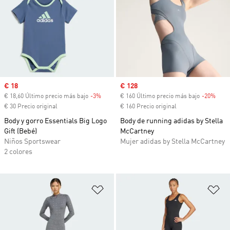
Precio de venta
€ 18
Precio de venta
€ 128
€ 18,60 Último precio más bajo
-3%
Descuento
€ 160 Último precio más bajo
-20%
Desc
€ 30 Precio original
€ 160 Precio original
Body y gorro Essentials Big Logo
Body de running adidas by Stella
Gift (Bebé)
McCartney
Niños Sportswear
Mujer adidas by Stella McCartney
2 colores
Añadir a la lista de deseos
Añ