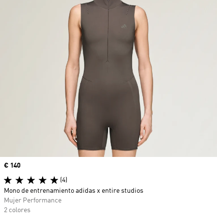
Precio
€ 140
(4)
Mono de entrenamiento adidas x entire studios
Mujer Performance
2 colores