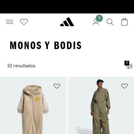
1
MONOS Y BODIS
1
32 resultados
Añadir a la lista de deseos
Añ