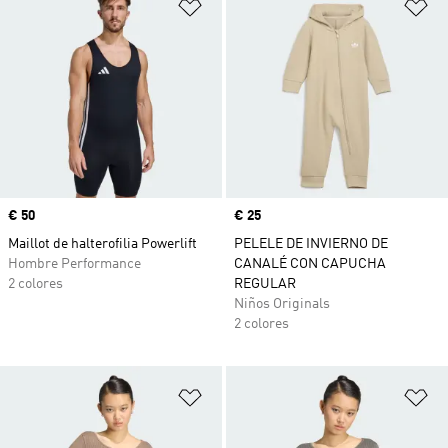
Añadir a la lista de deseos
Añ
Precio
€ 50
Precio
€ 25
Maillot de halterofilia Powerlift
PELELE DE INVIERNO DE
Hombre Performance
CANALÉ CON CAPUCHA
2 colores
REGULAR
Niños Originals
2 colores
Añadir a la lista de deseos
Añ