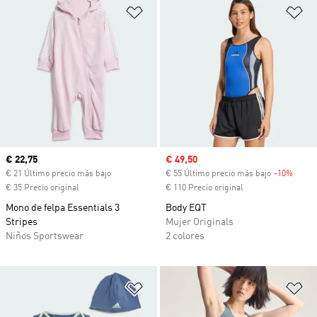
Añadir a la lista de deseos
Añ
Precio actual
€ 22,75
Precio de venta
€ 49,50
€ 21 Último precio más bajo
€ 55 Último precio más bajo
-10%
Descu
€ 35 Precio original
€ 110 Precio original
Mono de felpa Essentials 3
Body EQT
Stripes
Mujer Originals
Niños Sportswear
2 colores
Añadir a la lista de deseos
Añ