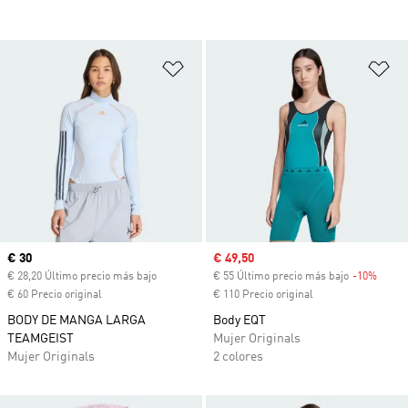
Añadir a la lista de deseos
Añ
Precio actual
€ 30
Precio de venta
€ 49,50
€ 28,20 Último precio más bajo
€ 55 Último precio más bajo
-10%
Descu
€ 60 Precio original
€ 110 Precio original
BODY DE MANGA LARGA
Body EQT
TEAMGEIST
Mujer Originals
Mujer Originals
2 colores