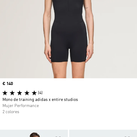
Precio
€ 140
(4)
Mono de training adidas x entire studios
Mujer Performance
2 colores