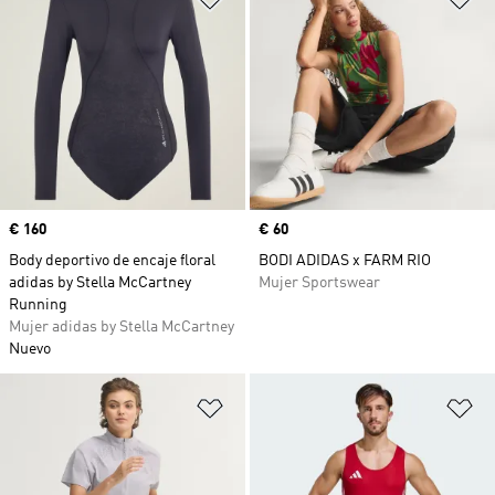
Precio
€ 160
Precio
€ 60
Body deportivo de encaje floral
BODI ADIDAS x FARM RIO
adidas by Stella McCartney
Mujer Sportswear
Running
Mujer adidas by Stella McCartney
Nuevo
Añadir a la lista de deseos
Añ