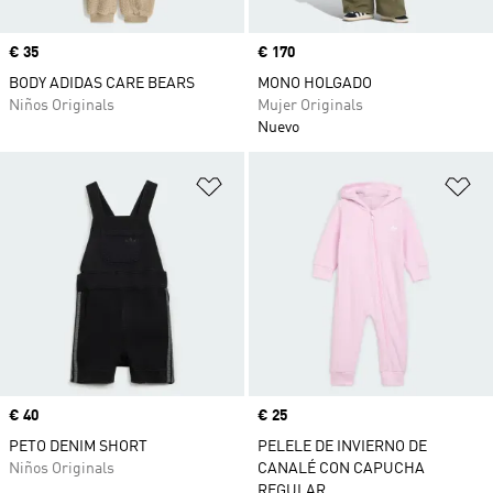
Precio
€ 35
Precio
€ 170
BODY ADIDAS CARE BEARS
MONO HOLGADO
Niños Originals
Mujer Originals
Nuevo
Añadir a la lista de deseos
Añ
Precio
€ 40
Precio
€ 25
PETO DENIM SHORT
PELELE DE INVIERNO DE
Niños Originals
CANALÉ CON CAPUCHA
REGULAR