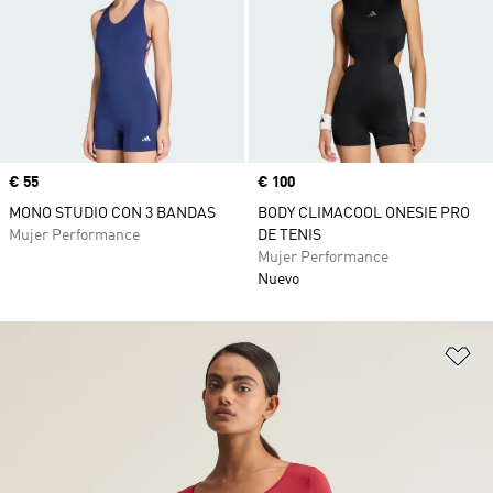
Precio
€ 55
Precio
€ 100
MONO STUDIO CON 3 BANDAS
BODY CLIMACOOL ONESIE PRO
Mujer Performance
DE TENIS
Mujer Performance
Nuevo
Añ