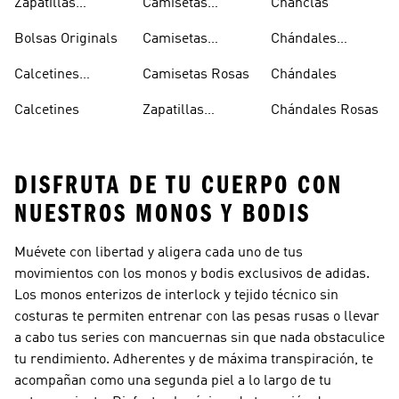
Zapatillas
Camisetas
Chanclas
Superstar
Negras
Bolsas Originals
Camisetas
Chándales
Blancas
Originals
Blancos
Calcetines
Camisetas Rosas
Chándales
Tobilleros
Calcetines
Zapatillas
Chándales Rosas
Blancos
Campus
DISFRUTA DE TU CUERPO CON
NUESTROS MONOS Y BODIS
Muévete con libertad y aligera cada uno de tus
movimientos con los monos y bodis exclusivos de adidas.
Los monos enterizos de interlock y tejido técnico sin
costuras te permiten entrenar con las pesas rusas o llevar
a cabo tus series con mancuernas sin que nada obstaculice
tu rendimiento. Adherentes y de máxima transpiración, te
acompañan como una segunda piel a lo largo de tu