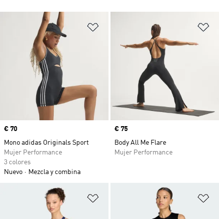
Añadir a la lista de deseos
Añ
Precio
€ 70
Precio
€ 75
Mono adidas Originals Sport
Body All Me Flare
Mujer Performance
Mujer Performance
3 colores
Nuevo
Mezcla y combina
Añadir a la lista de deseos
Añ