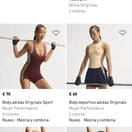
Niños Originals
2 colores
Añadir a la lista de deseos
Añ
Precio
€ 70
Precio
€ 60
Body adidas Originals Sport
Body deportivo adidas Originals
Mujer Performance
Mujer Performance
3 colores
2 colores
Nuevo
Mezcla y combina
Nuevo
Mezcla y combina