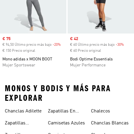
Precio de venta
€ 75
Precio de venta
€ 42
€ 94,50 Último precio más bajo
-20%
Descuento
€ 60 Último precio más bajo
-30%
Descu
€ 150 Precio original
€ 60 Precio original
Mono adidas x MOON BOOT
Bodi Optime Essentials
Mujer Sportswear
Mujer Performance
MONOS Y BODIS Y MÁS PARA
EXPLORAR
Chanclas Adilette
Zapatillas En
Chalecos
Oferta
Zapatillas
Camisetas Azules
Chanclas Blancas
Sambas Blancas