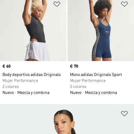
Añadir a la lista de deseos
Añ
Precio
€ 60
Precio
€ 70
Body deportivo adidas Originals
Mono adidas Originals Sport
Mujer Performance
Mujer Performance
2 colores
3 colores
Nuevo
Mezcla y combina
Nuevo
Mezcla y combina
Añ