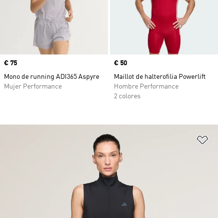
Precio
€ 75
Precio
€ 50
Mono de running ADI365 Aspyre
Maillot de halterofilia Powerlift
Mujer Performance
Hombre Performance
2 colores
Añ