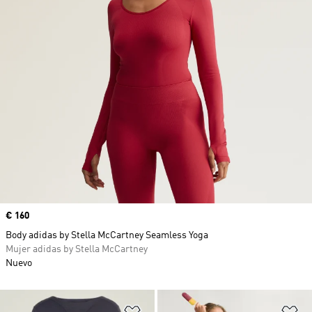
Precio
€ 160
Body adidas by Stella McCartney Seamless Yoga
Mujer adidas by Stella McCartney
Nuevo
Añadir a la lista de deseos
Añ