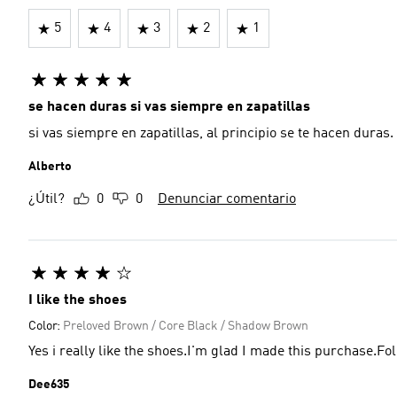
5
4
3
2
1
se hacen duras si vas siempre en zapatillas
si vas siempre en zapatillas, al principio se te hacen duras
Alberto
¿Útil?
0
0
Denunciar comentario
I like the shoes
Color:
Preloved Brown / Core Black / Shadow Brown
Yes i really like the shoes.I'm glad I made this purchase.F
Dee635