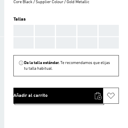
Core Black / Supplier Colour / Gold Metallic
Tallas
AAA
AAA
AAA
AAA
AAA
AAA
AAA
AAA
AAA
AAA
Da la talla estándar.
Te recomendamos que elijas
tu talla habitual.
Añadir al carrito