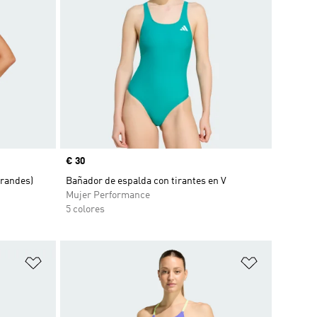
Precio
€ 30
grandes)
Bañador de espalda con tirantes en V
Mujer Performance
5 colores
Añadir a la lista de deseos
Añadir a la