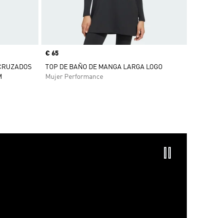
Precio
€ 65
 CRUZADOS
TOP DE BAÑO DE MANGA LARGA LOGO
M
Mujer Performance