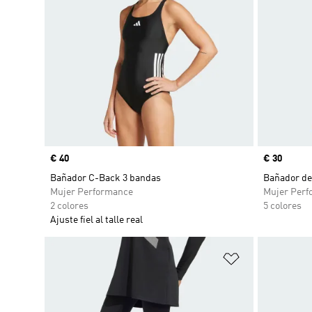
Precio
€ 40
Precio
€ 30
Bañador C-Back 3 bandas
Bañador de 
Mujer Performance
Mujer Perf
2 colores
5 colores
Ajuste fiel al talle real
Añadir a la li