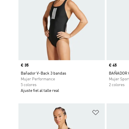
Precio
€ 35
Precio
€ 45
Bañador V-Back 3 bandas
BAÑADOR 
Mujer Performance
Mujer Spor
5 colores
2 colores
Ajuste fiel al talle real
Añadir a la li