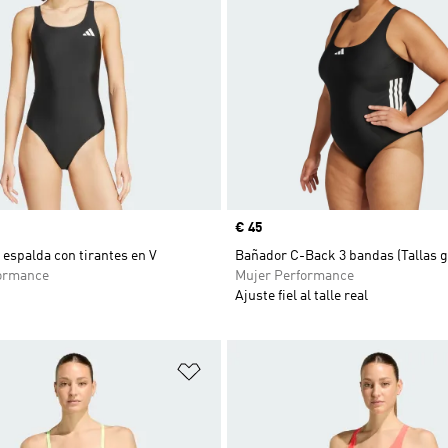
Precio
€ 45
espalda con tirantes en V
Bañador C-Back 3 bandas (Tallas 
ormance
Mujer Performance
Ajuste fiel al talle real
sta de deseos
Añadir a la lista de deseos