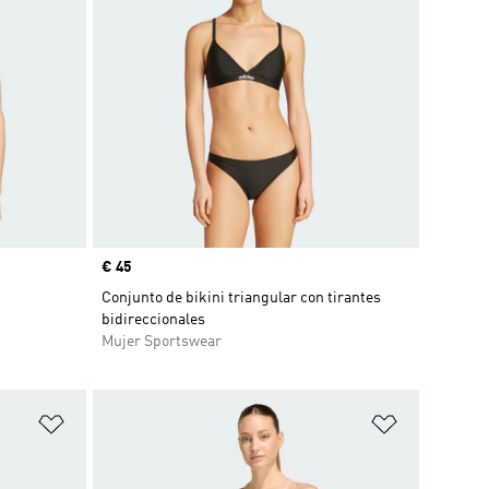
Precio
€ 45
Conjunto de bikini triangular con tirantes
bidireccionales
Mujer Sportswear
Añadir a la lista de deseos
Añadir a la