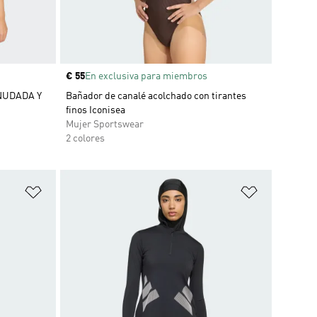
Precio
€ 55
En exclusiva para miembros
NUDADA Y
Bañador de canalé acolchado con tirantes
finos Iconisea
Mujer Sportswear
2 colores
Añadir a la lista de deseos
Añadir a la