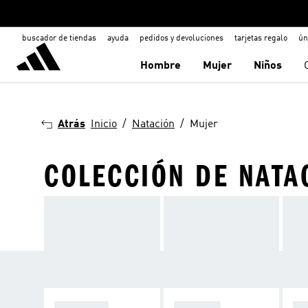
buscador de tiendas
ayuda
pedidos y devoluciones
tarjetas regalo
ún
Hombre
Mujer
Niños
Atrás
Inicio
Natación
Mujer
COLECCIÓN DE NATA
TRAINING
LEISURE
OR