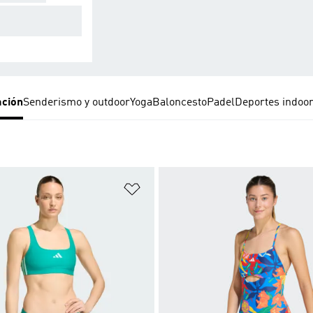
da y deporte. Est
 original.
ación
Senderismo y outdoor
Yoga
Baloncesto
Padel
Deportes indoo
sta de deseos
Añadir a la lista de deseos