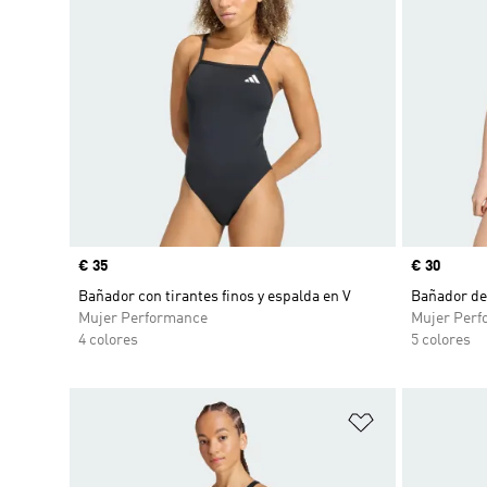
Precio
€ 35
Precio
€ 30
Bañador con tirantes finos y espalda en V
Bañador de 
Mujer Performance
Mujer Perf
4 colores
5 colores
Añadir a la li