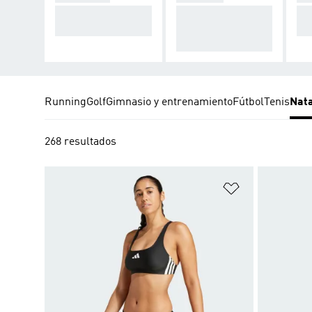
Diseño deportivo. A
Nacida para el dep
Mo
lto rendimiento.
orte. Reinventada c
ilo
on estilo.
Running
Golf
Gimnasio y entrenamiento
Fútbol
Tenis
Nat
268 resultados
Añadir a la li