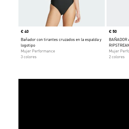
Precio
€ 40
Precio
€ 50
Bañador con tirantes cruzados en la espalda y
BAÑADOR 
logotipo
RIPSTREAM
Mujer Performance
Mujer Perf
3 colores
2 colores