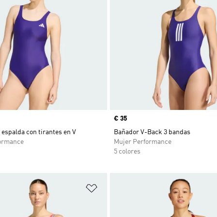
Precio
€ 35
espalda con tirantes en V
Bañador V-Back 3 bandas
ormance
Mujer Performance
5 colores
sta de deseos
Añadir a la lista de deseos