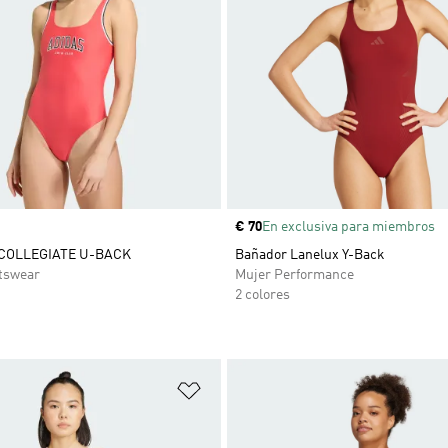
Precio
€ 70
En exclusiva para miembros
COLLEGIATE U-BACK
Bañador Lanelux Y-Back
tswear
Mujer Performance
2 colores
sta de deseos
Añadir a la lista de deseos