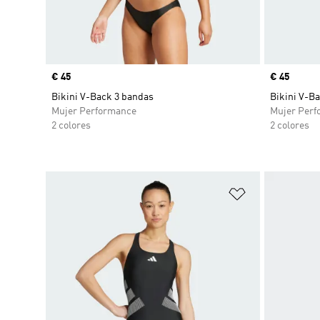
Precio
€ 45
Precio
€ 45
Bikini V-Back 3 bandas
Bikini V-B
Mujer Performance
Mujer Perf
2 colores
2 colores
Añadir a la li