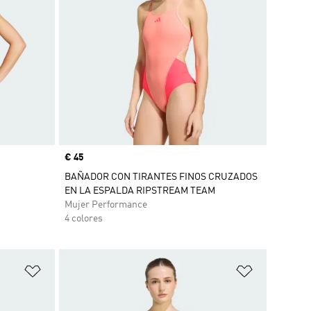
Precio
€ 45
BAÑADOR CON TIRANTES FINOS CRUZADOS
EN LA ESPALDA RIPSTREAM TEAM
Mujer Performance
4 colores
Añadir a la lista de deseos
Añadir a la