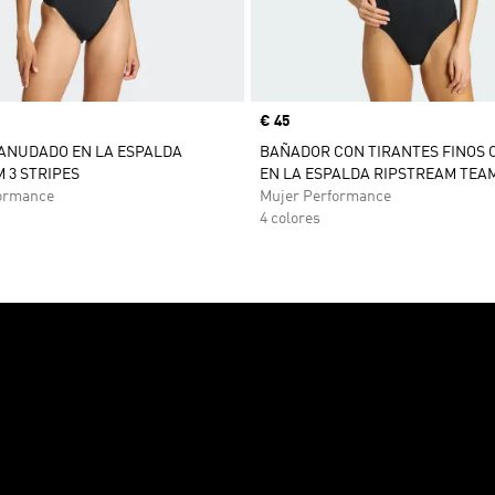
Precio
€ 45
ANUDADO EN LA ESPALDA
BAÑADOR CON TIRANTES FINOS
 3 STRIPES
EN LA ESPALDA RIPSTREAM TEA
ormance
Mujer Performance
4 colores