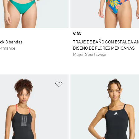
Precio
€ 55
ack 3 bandas
TRAJE DE BAÑO CON ESPALDA A
ormance
DISEÑO DE FLORES MEXICANAS
Mujer Sportswear
sta de deseos
Añadir a la lista de deseos