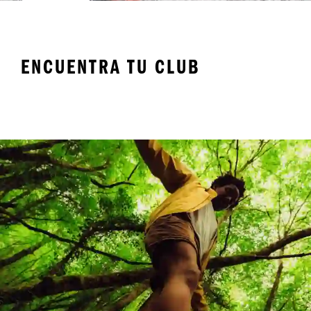
ENCUENTRA TU CLUB
Real Madrid
Arsenal
Li