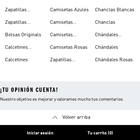
Oferta
Zapatillas
Camisetas Azules
Chanclas Blancas
Sambas Blancas
Zapatillas
Camisetas
Chanclas
Superstar
Negras
Bolsas Originals
Camisetas
Chándales
Blancas
Originals
Blancos
Calcetines
Camisetas Rosas
Chándales
Tobilleros
Calcetines
Zapatillas
Chándales Rosas
Blancos
Campus
¡TU OPINIÓN CUENTA!
Nuestro objetivo es mejorar y valoramos mucho tus comentarios.
Volver arriba
Iniciar sesión
Tu carrito (0)