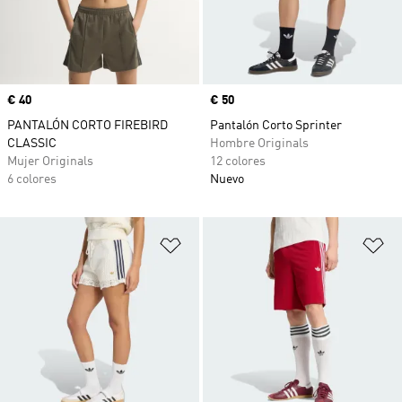
Precio
€ 40
Precio
€ 50
PANTALÓN CORTO FIREBIRD
Pantalón Corto Sprinter
CLASSIC
Hombre Originals
Mujer Originals
12 colores
6 colores
Nuevo
Añadir a la lista de deseos
Añ