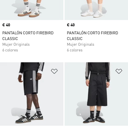
Precio
€ 40
Precio
€ 40
PANTALÓN CORTO FIREBIRD
PANTALÓN CORTO FIREBIRD
CLASSIC
CLASSIC
Mujer Originals
Mujer Originals
6 colores
6 colores
Añadir a la lista de deseos
Añ