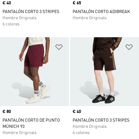
Precio
€ 40
Precio
€ 65
PANTALÓN CORTO 3 STRIPES
PANTALÓN CORTO ADIBREAK
Hombre Originals
Hombre Originals
6 colores
Añadir a la lista de deseos
Añ
Precio
€ 80
Precio
€ 40
PANTALÓN CORTO DE PUNTO
PANTALÓN CORTO 3 STRIPES
MÚNICH 93
Hombre Originals
Hombre Originals
6 colores