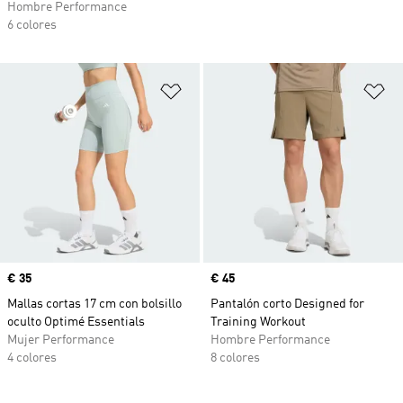
Hombre Performance
6 colores
Añadir a la lista de deseos
Añ
Precio
€ 35
Precio
€ 45
Mallas cortas 17 cm con bolsillo
Pantalón corto Designed for
oculto Optimé Essentials
Training Workout
Mujer Performance
Hombre Performance
4 colores
8 colores