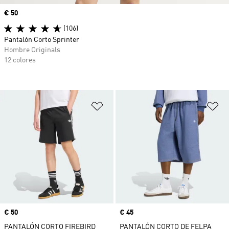
Precio
€ 50
(106)
Pantalón Corto Sprinter
Hombre Originals
12 colores
Añadir a la lista de deseos
Añ
Precio
€ 50
Precio
€ 45
PANTALÓN CORTO FIREBIRD
PANTALÓN CORTO DE FELPA