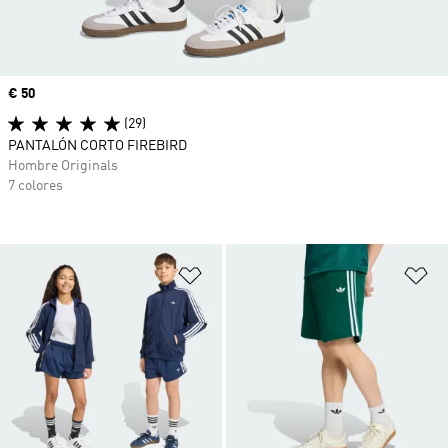
Precio
€ 50
(29)
PANTALÓN CORTO FIREBIRD
Hombre Originals
7 colores
Añadir a la lista de deseos
Añ