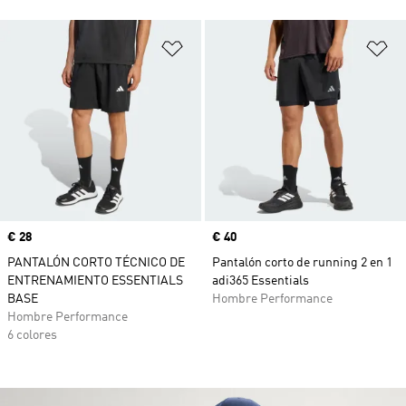
Añadir a la lista de deseos
Añ
Precio
€ 28
Precio
€ 40
PANTALÓN CORTO TÉCNICO DE
Pantalón corto de running 2 en 1
ENTRENAMIENTO ESSENTIALS
adi365 Essentials
BASE
Hombre Performance
Hombre Performance
6 colores