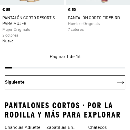
Precio
€ 85
Precio
€ 50
PANTALÓN CORTO RESORT S
PANTALÓN CORTO FIREBIRD
PARA MUJER
Hombre Originals
Mujer Originals
7 colores
2 colores
Nuevo
Página: 1 de 16
Siguiente
PANTALONES CORTOS • POR LA
RODILLA Y MÁS PARA EXPLORAR
Chanclas Adilette
Zapatillas En
Chalecos