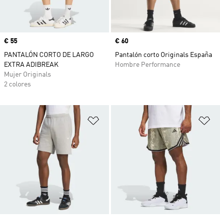
Precio
€ 55
Precio
€ 60
PANTALÓN CORTO DE LARGO
Pantalón corto Originals España
EXTRA ADIBREAK
Hombre Performance
Mujer Originals
2 colores
Añadir a la lista de deseos
Añ