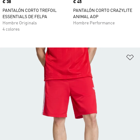
Precio
€ 38
Precio
€ 45
PANTALÓN CORTO TREFOIL
PANTALÓN CORTO CRAZYLITE
ESSENTIALS DE FELPA
ANIMAL AOP
Hombre Originals
Hombre Performance
4 colores
Añ