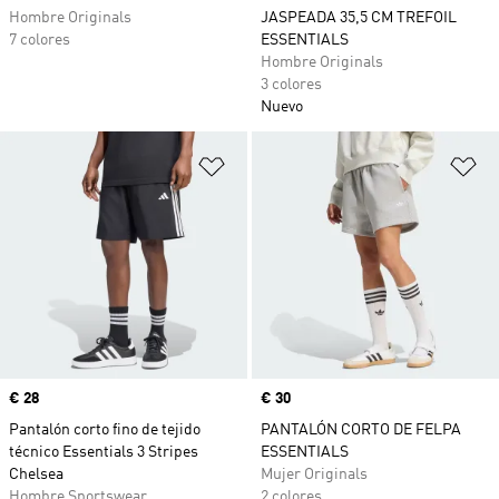
Hombre Originals
JASPEADA 35,5 CM TREFOIL
7 colores
ESSENTIALS
Hombre Originals
3 colores
Nuevo
Añadir a la lista de deseos
Añ
Precio
€ 28
Precio
€ 30
Pantalón corto fino de tejido
PANTALÓN CORTO DE FELPA
técnico Essentials 3 Stripes
ESSENTIALS
Chelsea
Mujer Originals
Hombre Sportswear
2 colores