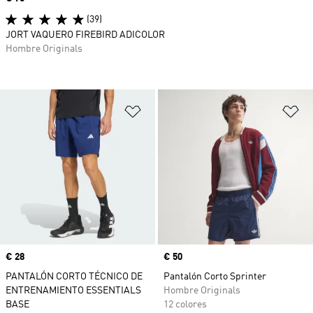
(39)
JORT VAQUERO FIREBIRD ADICOLOR
Hombre Originals
Añadir a la lista de deseos
Añ
Precio
€ 28
Precio
€ 50
PANTALÓN CORTO TÉCNICO DE
Pantalón Corto Sprinter
ENTRENAMIENTO ESSENTIALS
Hombre Originals
BASE
12 colores