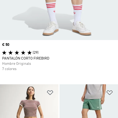
Precio
€ 50
(29)
PANTALÓN CORTO FIREBIRD
Hombre Originals
7 colores
Añadir a la lista de deseos
Añ