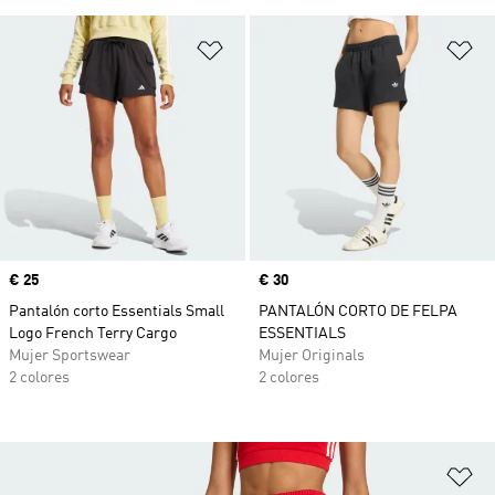
Añadir a la lista de deseos
Añ
Precio
€ 25
Precio
€ 30
Pantalón corto Essentials Small
PANTALÓN CORTO DE FELPA
Logo French Terry Cargo
ESSENTIALS
Mujer Sportswear
Mujer Originals
2 colores
2 colores
Añ