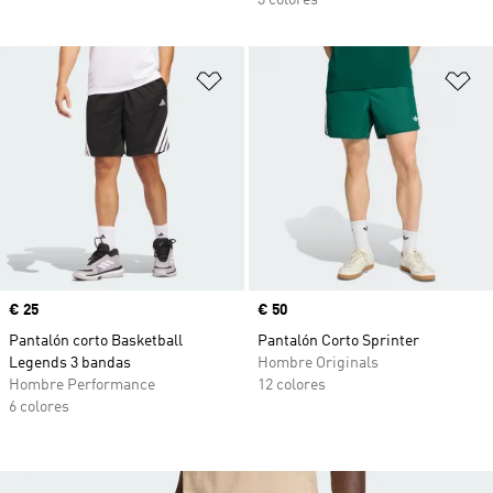
3 colores
Añadir a la lista de deseos
Añ
Precio
€ 25
Precio
€ 50
Pantalón corto Basketball
Pantalón Corto Sprinter
Legends 3 bandas
Hombre Originals
Hombre Performance
12 colores
6 colores