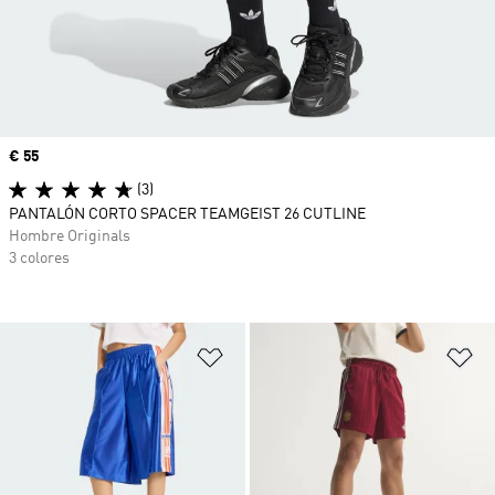
Precio
€ 55
(3)
PANTALÓN CORTO SPACER TEAMGEIST 26 CUTLINE
Hombre Originals
3 colores
Añadir a la lista de deseos
Añ