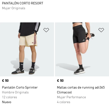
PANTALÓN CORTO RESORT
Mujer Originals
Añadir a la lista de deseos
Añ
Precio
€ 50
Precio
€ 50
Pantalón Corto Sprinter
Mallas cortas de running adi365
Hombre Originals
Climacool
12 colores
Mujer Performance
Nuevo
4 colores