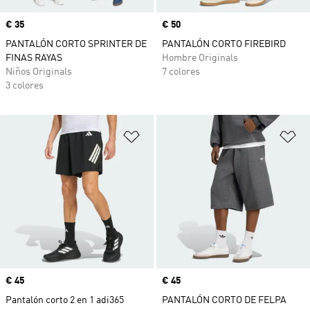
Precio
€ 35
Precio
€ 50
PANTALÓN CORTO SPRINTER DE
PANTALÓN CORTO FIREBIRD
FINAS RAYAS
Hombre Originals
Niños Originals
7 colores
3 colores
Añadir a la lista de deseos
Añ
Precio
€ 45
Precio
€ 45
Pantalón corto 2 en 1 adi365
PANTALÓN CORTO DE FELPA