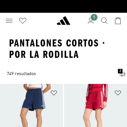
1
PANTALONES CORTOS ·
POR LA RODILLA
2
749 resultados
Añadir a la lista de deseos
Añ