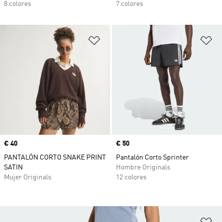
8 colores
7 colores
Añadir a la lista de deseos
Añ
Precio
€ 40
Precio
€ 50
PANTALÓN CORTO SNAKE PRINT
Pantalón Corto Sprinter
SATIN
Hombre Originals
Mujer Originals
12 colores
Añ