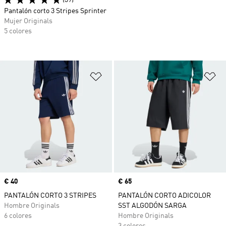
(39)
Pantalón corto 3 Stripes Sprinter
Mujer Originals
5 colores
Añadir a la lista de deseos
Añ
Precio
€ 40
Precio
€ 65
PANTALÓN CORTO 3 STRIPES
PANTALÓN CORTO ADICOLOR
Hombre Originals
SST ALGODÓN SARGA
6 colores
Hombre Originals