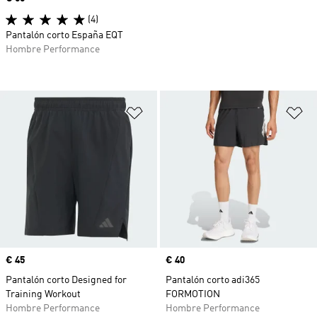
(4)
Pantalón corto España EQT
Hombre Performance
Añadir a la lista de deseos
Añ
Precio
€ 45
Precio
€ 40
Pantalón corto Designed for
Pantalón corto adi365
Training Workout
FORMOTION
Hombre Performance
Hombre Performance