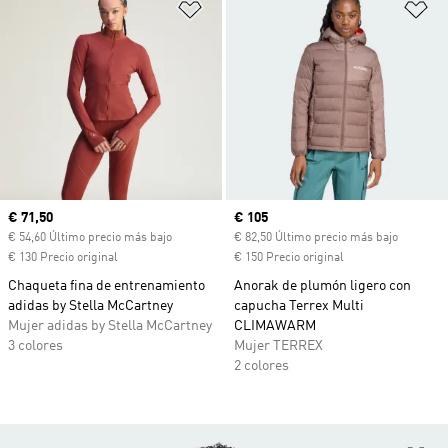
Añadir a la lista de deseos
Añ
Precio actual
€ 71,50
Precio actual
€ 105
€ 54,60 Último precio más bajo
€ 82,50 Último precio más bajo
€ 130 Precio original
€ 150 Precio original
Chaqueta fina de entrenamiento
Anorak de plumón ligero con
adidas by Stella McCartney
capucha Terrex Multi
Mujer adidas by Stella McCartney
CLIMAWARM
3 colores
Mujer TERREX
2 colores