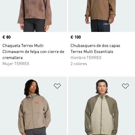
Precio
€ 80
Precio
€ 100
Chaqueta Terrex Multi
Chubasquero de dos capas
Climawarm de felpa con cierre de
Terrex Multi Essentials
cremallera
Hombre TERREX
Mujer TERREX
2 colores
Añadir a la lista de deseos
Añ