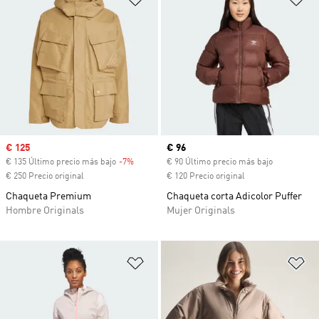
Precio de venta
€ 125
Precio actual
€ 96
€ 135 Último precio más bajo
-7%
Descuento
€ 90 Último precio más bajo
€ 250 Precio original
€ 120 Precio original
Chaqueta Premium
Chaqueta corta Adicolor Puffer
Hombre Originals
Mujer Originals
Añadir a la lista de deseos
Añ