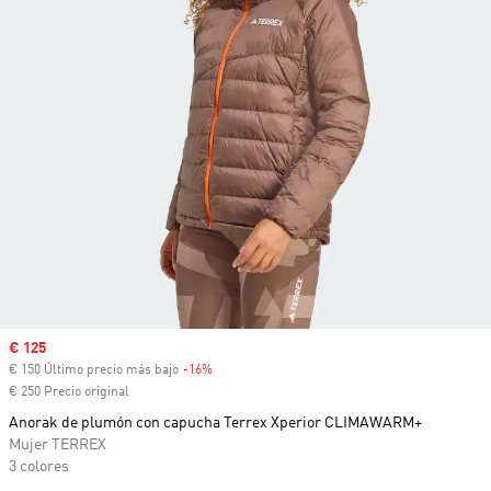
Precio de venta
€ 125
€ 150 Último precio más bajo
-16%
Descuento
€ 250 Precio original
Anorak de plumón con capucha Terrex Xperior CLIMAWARM+
Mujer TERREX
3 colores