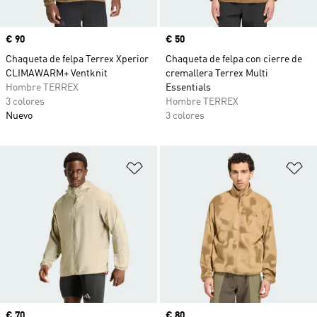
Precio
€ 90
Precio
€ 50
Chaqueta de felpa Terrex Xperior
Chaqueta de felpa con cierre de
CLIMAWARM+ Ventknit
cremallera Terrex Multi
Hombre TERREX
Essentials
3 colores
Hombre TERREX
Nuevo
3 colores
Añadir a la lista de deseos
Añ
Precio
€ 70
Precio
€ 80