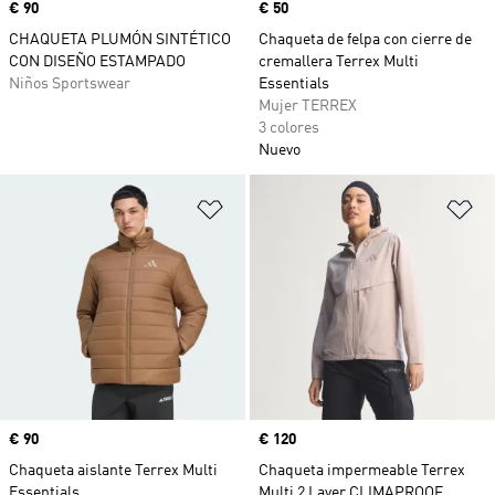
Precio
€ 90
Precio
€ 50
CHAQUETA PLUMÓN SINTÉTICO
Chaqueta de felpa con cierre de
CON DISEÑO ESTAMPADO
cremallera Terrex Multi
Niños Sportswear
Essentials
Mujer TERREX
3 colores
Nuevo
Añadir a la lista de deseos
Añ
Precio
€ 90
Precio
€ 120
Chaqueta aislante Terrex Multi
Chaqueta impermeable Terrex
Essentials
Multi 2 Layer CLIMAPROOF