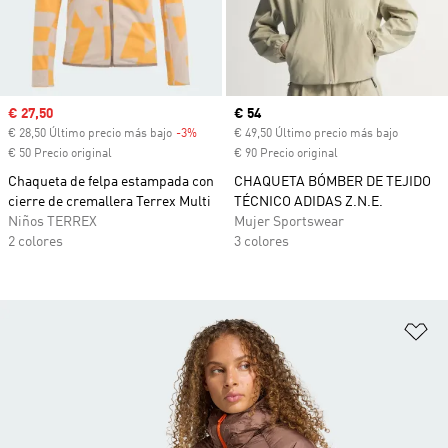
Precio de venta
€ 27,50
Precio actual
€ 54
€ 28,50 Último precio más bajo
-3%
Descuento
€ 49,50 Último precio más bajo
€ 50 Precio original
€ 90 Precio original
Chaqueta de felpa estampada con
CHAQUETA BÓMBER DE TEJIDO
cierre de cremallera Terrex Multi
TÉCNICO ADIDAS Z.N.E.
Niños TERREX
Mujer Sportswear
2 colores
3 colores
Añ