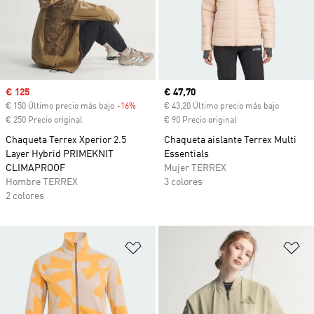
Precio de venta
€ 125
Precio actual
€ 47,70
€ 150 Último precio más bajo
-16%
Descuento
€ 43,20 Último precio más bajo
€ 250 Precio original
€ 90 Precio original
Chaqueta Terrex Xperior 2.5
Chaqueta aislante Terrex Multi
Layer Hybrid PRIMEKNIT
Essentials
CLIMAPROOF
Mujer TERREX
Hombre TERREX
3 colores
2 colores
Añadir a la lista de deseos
Añ