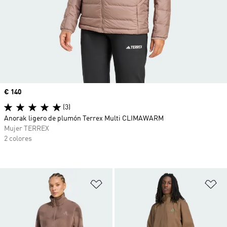
Precio
€ 140
(3)
Anorak ligero de plumón Terrex Multi CLIMAWARM
Mujer TERREX
2 colores
Añadir a la lista de deseos
Añ