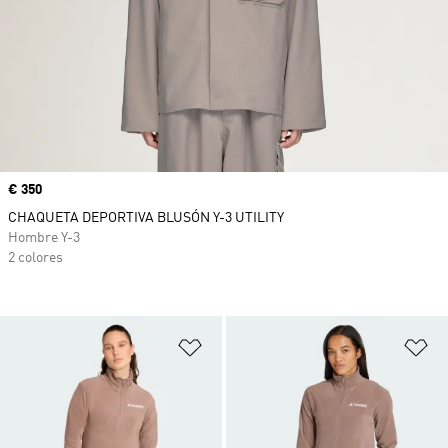
Precio
€ 350
CHAQUETA DEPORTIVA BLUSÓN Y-3 UTILITY
Hombre Y-3
2 colores
Añadir a la lista de deseos
Añ