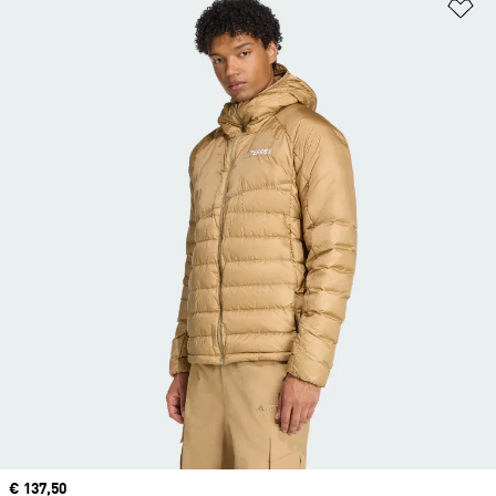
Añ
Precio actual
€ 137,50