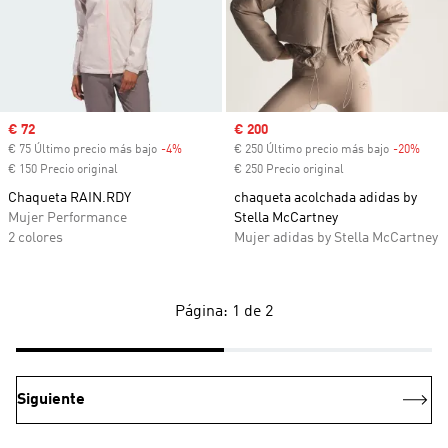
Precio de venta
€ 72
Precio de venta
€ 200
€ 75 Último precio más bajo
-4%
Descuento
€ 250 Último precio más bajo
-20%
Desc
€ 150 Precio original
€ 250 Precio original
Chaqueta RAIN.RDY
chaqueta acolchada adidas by
Mujer Performance
Stella McCartney
2 colores
Mujer adidas by Stella McCartney
Página: 1 de 2
Siguiente