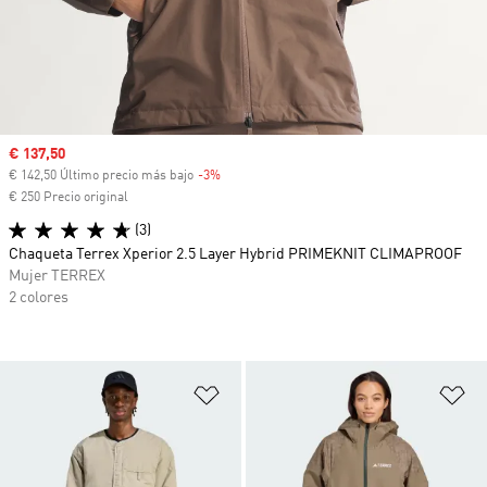
Precio de venta
€ 137,50
€ 142,50 Último precio más bajo
-3%
Descuento
€ 250 Precio original
(3)
Chaqueta Terrex Xperior 2.5 Layer Hybrid PRIMEKNIT CLIMAPROOF
Mujer TERREX
2 colores
Añadir a la lista de deseos
Añ