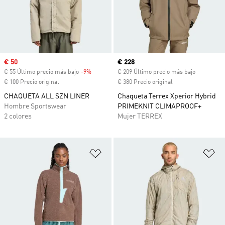
Precio de venta
€ 50
Precio actual
€ 228
€ 55 Último precio más bajo
-9%
Descuento
€ 209 Último precio más bajo
€ 100 Precio original
€ 380 Precio original
CHAQUETA ALL SZN LINER
Chaqueta Terrex Xperior Hybrid
Hombre Sportswear
PRIMEKNIT CLIMAPROOF+
2 colores
Mujer TERREX
Añadir a la lista de deseos
Añ