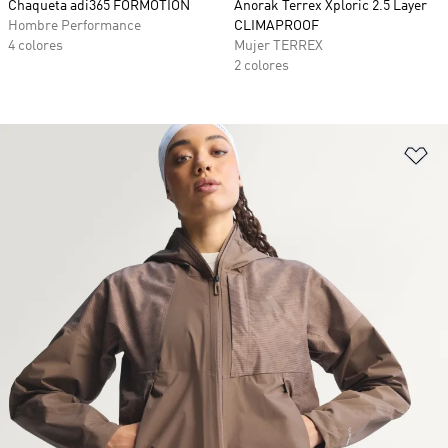
Chaqueta adi365 FORMOTION
Anorak Terrex Xploric 2.5 Layer
Hombre Performance
CLIMAPROOF
4 colores
Mujer TERREX
2 colores
Añ