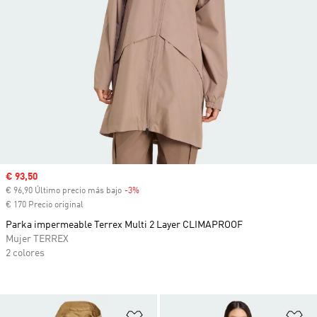
Precio de venta
€ 93,50
€ 96,90 Último precio más bajo
-3%
Descuento
€ 170 Precio original
Parka impermeable Terrex Multi 2 Layer CLIMAPROOF
Mujer TERREX
2 colores
Añadir a la lista de deseos
Añ