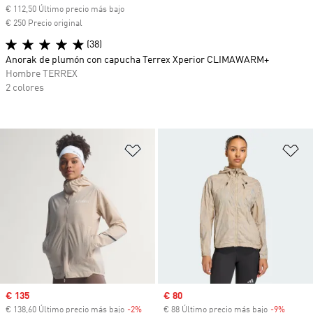
€ 112,50 Último precio más bajo
€ 250 Precio original
(38)
Anorak de plumón con capucha Terrex Xperior CLIMAWARM+
Hombre TERREX
2 colores
Añadir a la lista de deseos
Añ
Precio de venta
€ 135
Precio de venta
€ 80
€ 138,60 Último precio más bajo
-2%
Descuento
€ 88 Último precio más bajo
-9%
Descue