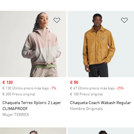
Añadir a la lista de deseos
Añ
Precio de venta
€ 120
Precio de venta
€ 50
€ 130 Último precio más bajo
-7%
Descuento
€ 67 Último precio más bajo
-25%
Descu
€ 200 Precio original
€ 100 Precio original
Chaqueta Terrex Xploric 2 Layer
Chaqueta Coach Wabash Regular
CLIMAPROOF
Hombre Originals
Mujer TERREX