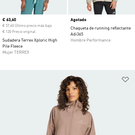
Precio actual
€ 63,60
Agotado
€ 57,60 Último precio más bajo
Chaqueta de running reflectante
€ 120 Precio original
Adi365
Sudadera Terrex Xploric High
Hombre Performance
Pile Fleece
Mujer TERREX
Añ