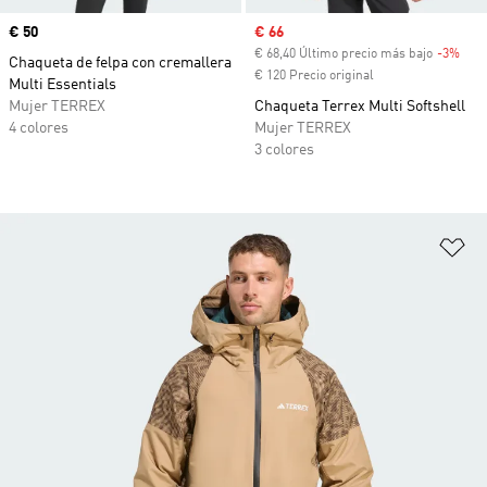
Precio
€ 50
Precio de venta
€ 66
€ 68,40 Último precio más bajo
-3%
Desc
Chaqueta de felpa con cremallera
€ 120 Precio original
Multi Essentials
Mujer TERREX
Chaqueta Terrex Multi Softshell
4 colores
Mujer TERREX
3 colores
Añ