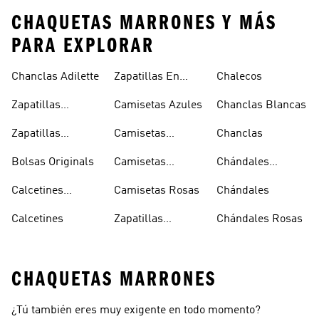
CHAQUETAS MARRONES Y MÁS
PARA EXPLORAR
Chanclas Adilette
Zapatillas En
Chalecos
Oferta
Zapatillas
Camisetas Azules
Chanclas Blancas
Sambas Blancas
Zapatillas
Camisetas
Chanclas
Superstar
Negras
Bolsas Originals
Camisetas
Chándales
Blancas
Originals
Blancos
Calcetines
Camisetas Rosas
Chándales
Tobilleros
Calcetines
Zapatillas
Chándales Rosas
Blancos
Campus
CHAQUETAS MARRONES
¿Tú también eres muy exigente en todo momento?