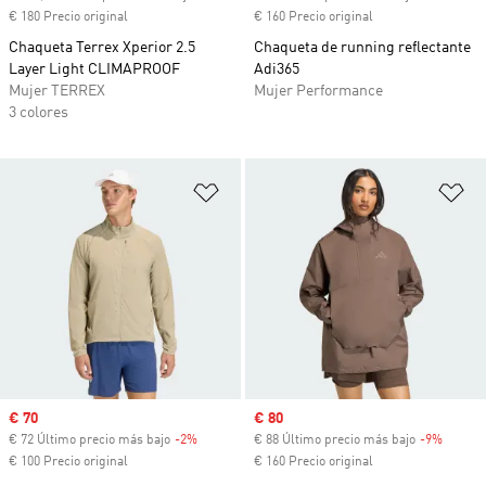
€ 180 Precio original
€ 160 Precio original
Chaqueta Terrex Xperior 2.5
Chaqueta de running reflectante
Layer Light CLIMAPROOF
Adi365
Mujer TERREX
Mujer Performance
3 colores
Añadir a la lista de deseos
Añ
Precio de venta
€ 70
Precio de venta
€ 80
€ 72 Último precio más bajo
-2%
Descuento
€ 88 Último precio más bajo
-9%
Descue
€ 100 Precio original
€ 160 Precio original