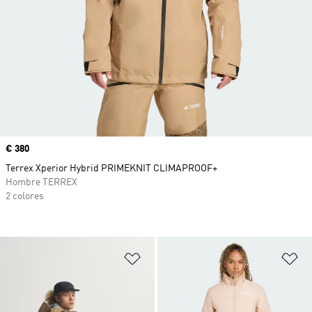
Precio
€ 380
Terrex Xperior Hybrid PRIMEKNIT CLIMAPROOF+
Hombre TERREX
2 colores
Añadir a la lista de deseos
Añ