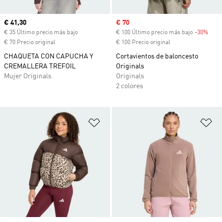
Precio actual
€ 41,30
Precio de venta
€ 70
€ 35 Último precio más bajo
€ 100 Último precio más bajo
-30%
Desc
€ 70 Precio original
€ 100 Precio original
CHAQUETA CON CAPUCHA Y
Cortavientos de baloncesto
CREMALLERA TREFOIL
Originals
Mujer Originals
Originals
2 colores
Añadir a la lista de deseos
Añ