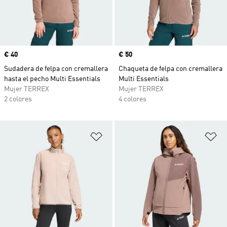
Precio
€ 40
Precio
€ 50
Sudadera de felpa con cremallera
Chaqueta de felpa con cremallera
hasta el pecho Multi Essentials
Multi Essentials
Mujer TERREX
Mujer TERREX
2 colores
4 colores
Añadir a la lista de deseos
Añ