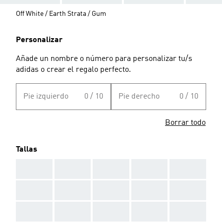
Off White / Earth Strata / Gum
Personalizar
Añade un nombre o número para personalizar tu/s
adidas o crear el regalo perfecto.
Pie izquierdo
0 / 10
Pie derecho
0 / 10
Borrar todo
Tallas
AAA
AAA
AAA
AAA
AAA
AAA
AAA
AAA
AAA
AAA
AAA
AAA
AAA
AAA
AAA