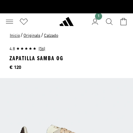
1
/
/
Inicio
Originals
Calzado
4.8
(56)
ZAPATILLA SAMBA OG
Precio
€ 120