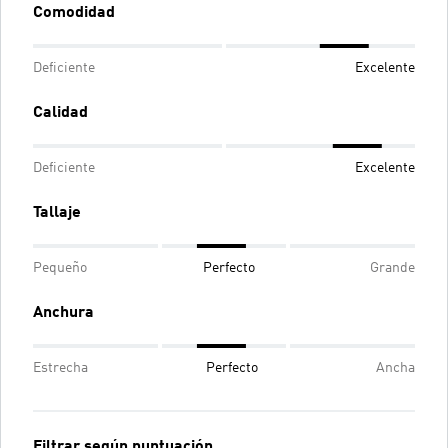
Comodidad
Deficiente
Excelente
Calidad
Deficiente
Excelente
Tallaje
Pequeño
Perfecto
Grande
Anchura
Estrecha
Perfecto
Ancha
Filtrar según puntuación