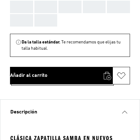
AAA
AAA
AAA
AAA
AAA
AAA
AAA
Da la talla estándar.
Te recomendamos que elijas tu
talla habitual.
Añadir al carrito
Descripción
CLÁSICA ZAPATILLA SAMBA EN NUEVOS