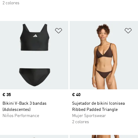
2 colores
Añadir a la lista de deseos
Añ
Precio
€ 35
Precio
€ 40
Bikini V-Back 3 bandas
Sujetador de bikini Iconisea
(Adolescentes)
Ribbed Padded Triangle
Niños Performance
Mujer Sportswear
2 colores