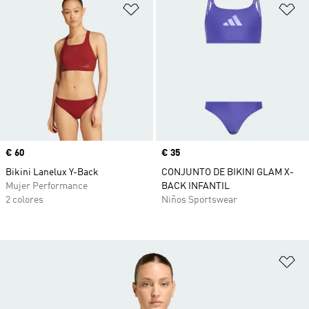
Añadir a la lista de deseos
Añ
Precio
€ 60
Precio
€ 35
Bikini Lanelux Y-Back
CONJUNTO DE BIKINI GLAM X-
Mujer Performance
BACK INFANTIL
2 colores
Niños Sportswear
Añ