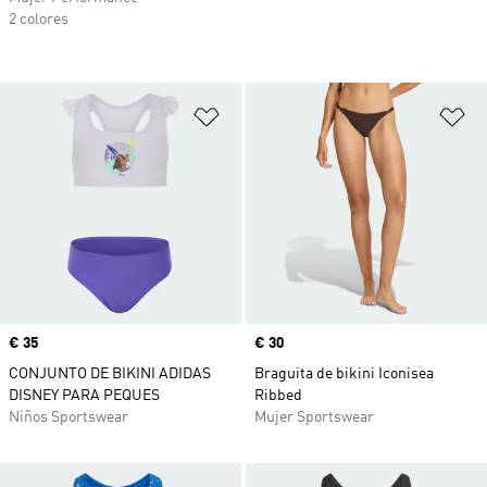
2 colores
Añadir a la lista de deseos
Añ
Precio
€ 35
Precio
€ 30
CONJUNTO DE BIKINI ADIDAS
Braguita de bikini Iconisea
DISNEY PARA PEQUES
Ribbed
Niños Sportswear
Mujer Sportswear