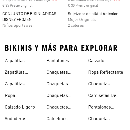
€ 21,70 Último precio más bajo
-3%
Descuento
€ 30 Último precio más bajo
-20%
Descu
€ 35 Precio original
€ 30 Precio original
CONJUNTO DE BIKINI ADIDAS
Sujetador de bikini Adicolor
DISNEY FROZEN
Mujer Originals
Niños Sportswear
2 colores
BIKINIS Y MÁS PARA EXPLORAR
Zapatillas
Pantalones
Calzado
Capucha
Transpirables
Deportivos
Reflectante
Zapatillas
Chaquetas
Ropa Reflectante
Mujer
Ligeros
Transpirables
Ligeras
Zapatillas
Chaquetas
Chaquetas
Hombre
Transpirables
Plegables
Aislantes
Ropa
Chaquetas
Camisetas De
Niños
Impermeable
Impermeables
Secado Rápido
Calzado Ligero
Chaquetas
Pantalones
Hombre
Impermeables
Elásticos
Sudaderas
Calcetines
Chaquetas
Mujer
Ligeras Con
Transpirables
Impermeables