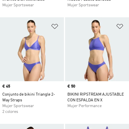
Mujer Sportswear
Mujer Sportswear
Añadir a la lista de deseos
Añ
Precio
€ 45
Precio
€ 50
Conjunto de bikini Triangle 2-
BIKINI RIPSTREAM AJUSTABLE
Way Straps
CON ESPALDA EN X
Mujer Sportswear
Mujer Performance
2 colores