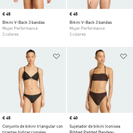
Precio
€ 45
Precio
€ 45
Bikini V-Back 3 bandas
Bikini V-Back 3 bandas
Mujer Performance
Mujer Performance
2 colores
2 colores
Añadir a la lista de deseos
Añ
Precio
€ 45
Precio
€ 40
Conjunto de bikini triangular con
Sujetador de bikini Iconisea
tirantes bidireccionales
Ribbed Padded Bandeau