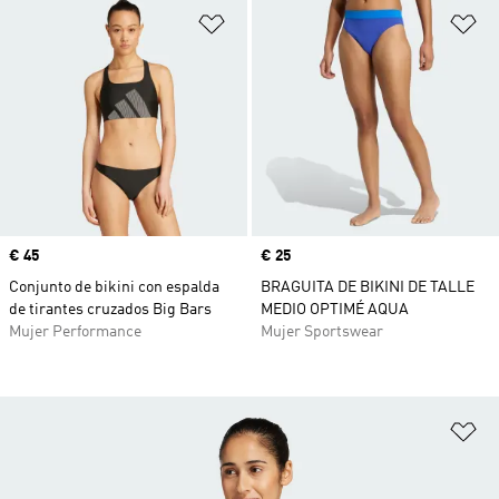
Añadir a la lista de deseos
Añ
Precio
€ 45
Precio
€ 25
Conjunto de bikini con espalda
BRAGUITA DE BIKINI DE TALLE
de tirantes cruzados Big Bars
MEDIO OPTIMÉ AQUA
Mujer Performance
Mujer Sportswear
Añ