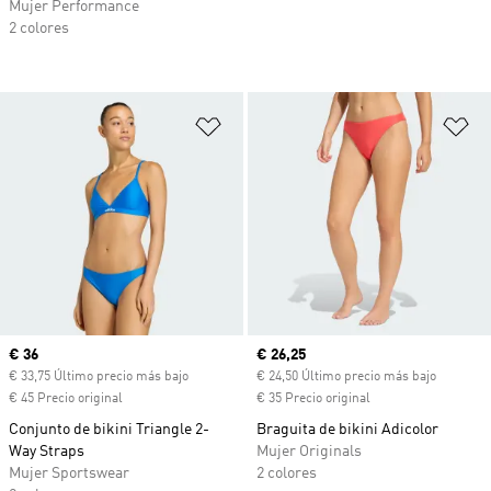
Mujer Performance
2 colores
Añadir a la lista de deseos
Añ
Precio actual
€ 36
Precio actual
€ 26,25
€ 33,75 Último precio más bajo
€ 24,50 Último precio más bajo
€ 45 Precio original
€ 35 Precio original
Conjunto de bikini Triangle 2-
Braguita de bikini Adicolor
Way Straps
Mujer Originals
Mujer Sportswear
2 colores