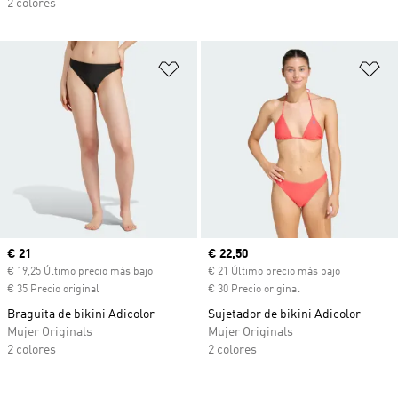
2 colores
Añadir a la lista de deseos
Añ
Precio actual
€ 21
Precio actual
€ 22,50
€ 19,25 Último precio más bajo
€ 21 Último precio más bajo
€ 35 Precio original
€ 30 Precio original
Braguita de bikini Adicolor
Sujetador de bikini Adicolor
Mujer Originals
Mujer Originals
2 colores
2 colores