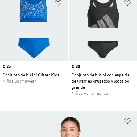
Añadir a la lista de deseos
Añ
Precio
€ 35
Precio
€ 30
Conjunto de bikini Glitter Kids
Conjunto de bikini con espalda
Niños Sportswear
de tirantes cruzados y logotipo
grande
Niños Performance
Añ