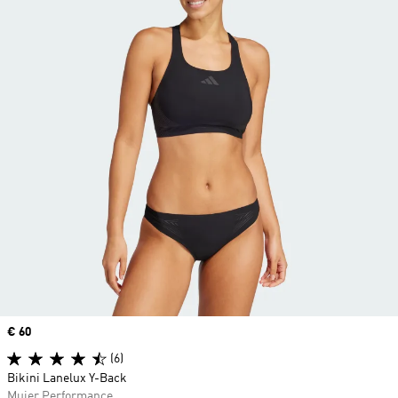
Precio
€ 60
(6)
Bikini Lanelux Y-Back
Mujer Performance