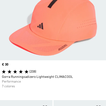
Precio
€ 30
(208)
Gorra Runningxadizero Lightweight CLIMACOOL
Performance
7 colores