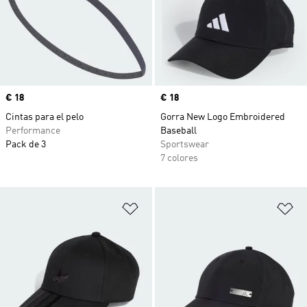
Precio
€ 18
Precio
€ 18
Cintas para el pelo
Gorra New Logo Embroidered
Performance
Baseball
Pack de 3
Sportswear
7 colores
Añadir a la lista de deseos
Añ