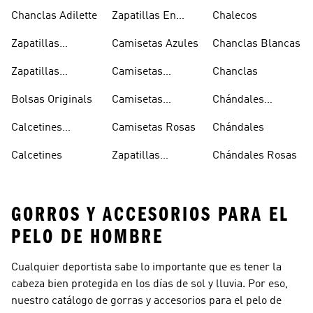
Chanclas Adilette
Zapatillas En
Chalecos
Oferta
Zapatillas
Camisetas Azules
Chanclas Blancas
Sambas Blancas
Zapatillas
Camisetas
Chanclas
Superstar
Negras
Bolsas Originals
Camisetas
Chándales
Blancas
Originals
Blancos
Calcetines
Camisetas Rosas
Chándales
Tobilleros
Calcetines
Zapatillas
Chándales Rosas
Blancos
Campus
GORROS Y ACCESORIOS PARA EL
PELO DE HOMBRE
Cualquier deportista sabe lo importante que es tener la
cabeza bien protegida en los días de sol y lluvia. Por eso,
nuestro catálogo de gorras y accesorios para el pelo de