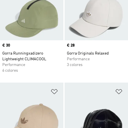
Precio
€ 30
Precio
€ 28
Gorra Runningxadizero
Gorra Originals Relaxed
Lightweight CLIMACOOL
Performance
Performance
3 colores
6 colores
Añadir a la lista de deseos
Añ