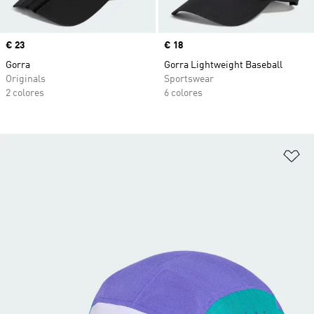
Precio
€ 23
Precio
€ 18
Gorra
Gorra Lightweight Baseball
Originals
Sportswear
2 colores
6 colores
Añ