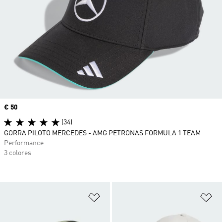
Precio
€ 50
(34)
GORRA PILOTO MERCEDES - AMG PETRONAS FORMULA 1 TEAM
Performance
3 colores
Añadir a la lista de deseos
Añ