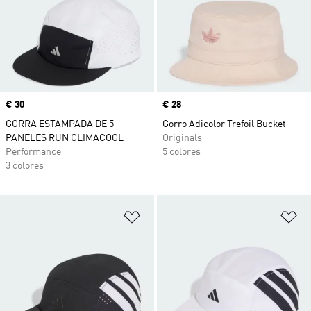
Precio
€ 30
Precio
€ 28
GORRA ESTAMPADA DE 5
Gorro Adicolor Trefoil Bucket
PANELES RUN CLIMACOOL
Originals
Performance
5 colores
3 colores
Añadir a la lista de deseos
Añ