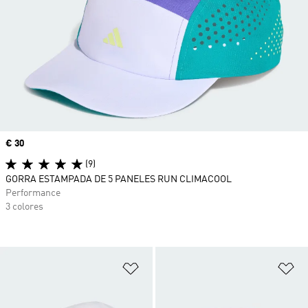
Precio
€ 30
(9)
GORRA ESTAMPADA DE 5 PANELES RUN CLIMACOOL
Performance
3 colores
Añadir a la lista de deseos
Añ