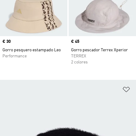
Precio
€ 30
Precio
€ 45
Gorro pesquero estampado Leo
Gorro pescador Terrex Xperior
Performance
TERREX
2 colores
Añ