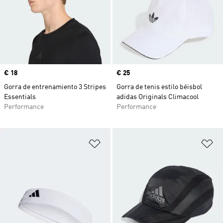
Precio
€ 18
Precio
€ 25
Gorra de entrenamiento 3 Stripes
Gorra de tenis estilo béisbol
Essentials
adidas Originals Climacool
Performance
Performance
Añadir a la lista de deseos
Añ