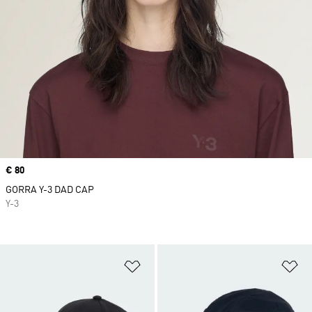
Precio
€ 80
GORRA Y-3 DAD CAP
Y-3
Añadir a la lista de deseos
Añ