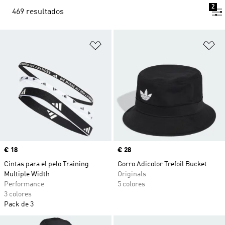
2
469 resultados
Añadir a la lista de deseos
Añ
Precio
€ 18
Precio
€ 28
Cintas para el pelo Training
Gorro Adicolor Trefoil Bucket
Multiple Width
Originals
Performance
5 colores
3 colores
Pack de 3