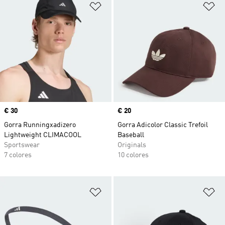
Añadir a la lista de deseos
Añ
Precio
€ 30
Precio
€ 20
Gorra Runningxadizero
Gorra Adicolor Classic Trefoil
Lightweight CLIMACOOL
Baseball
Sportswear
Originals
7 colores
10 colores
Añadir a la lista de deseos
Añ