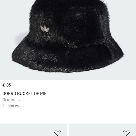
Precio
€ 35
GORRO BUCKET DE PIEL
Originals
2 colores
Añadir a la lista de deseos
Añ