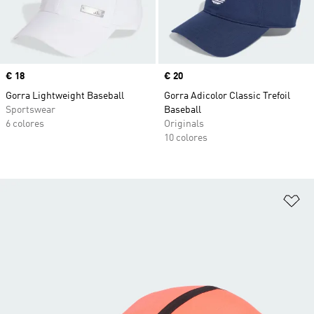
Precio
€ 18
Precio
€ 20
Gorra Lightweight Baseball
Gorra Adicolor Classic Trefoil
Sportswear
Baseball
6 colores
Originals
10 colores
Añ