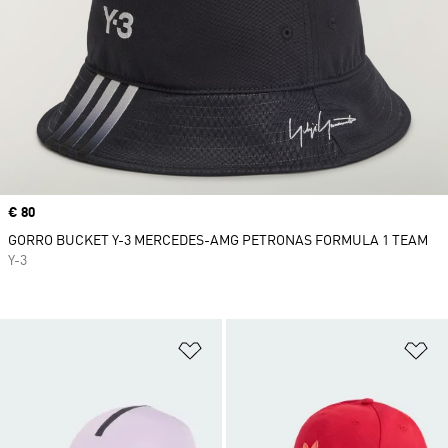
Precio
€ 80
GORRO BUCKET Y-3 MERCEDES-AMG PETRONAS FORMULA 1 TEAM
Y-3
Añadir a la lista de deseos
Añ