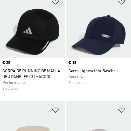
Añadir a la lista de deseos
Añ
Precio
€ 25
Precio
€ 18
GORRA DE RUNNING DE MALLA
Gorra Lightweight Baseball
DE 4 PANELES CLIMACOOL
Sportswear
Performance
6 colores
2 colores
Añadir a la lista de deseos
Añ