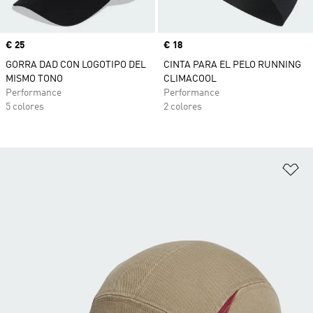
Precio
€ 25
Precio
€ 18
GORRA DAD CON LOGOTIPO DEL
CINTA PARA EL PELO RUNNING
MISMO TONO
CLIMACOOL
Performance
Performance
5 colores
2 colores
Añ