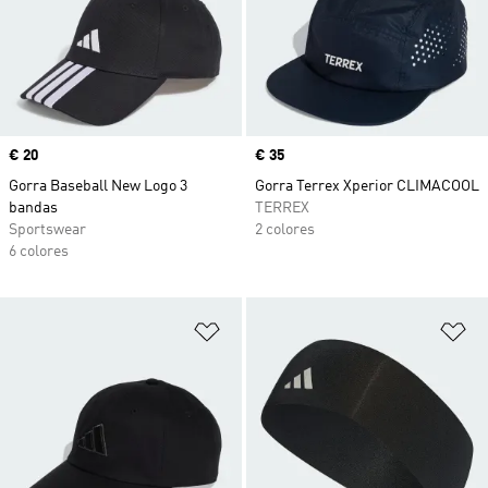
Precio
€ 20
Precio
€ 35
Gorra Baseball New Logo 3
Gorra Terrex Xperior CLIMACOOL
bandas
TERREX
Sportswear
2 colores
6 colores
Añadir a la lista de deseos
Añ