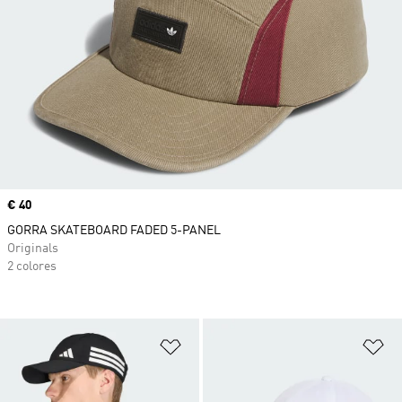
Precio
€ 40
GORRA SKATEBOARD FADED 5-PANEL
Originals
2 colores
Añadir a la lista de deseos
Añ