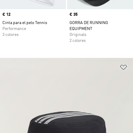
Precio
€ 12
Precio
€ 35
Cinta para el pelo Tennis
GORRA DE RUNNING
Performance
EQUIPMENT
3 colores
Originals
2 colores
Añ