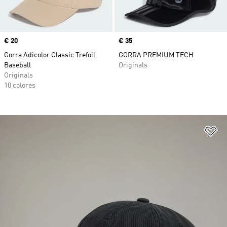
Precio
€ 20
Precio
€ 35
Gorra Adicolor Classic Trefoil
GORRA PREMIUM TECH
Baseball
Originals
Originals
10 colores
Añ