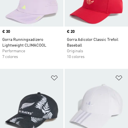
Precio
€ 30
Precio
€ 20
Gorra Runningxadizero
Gorra Adicolor Classic Trefoil
Lightweight CLIMACOOL
Baseball
Performance
Originals
7 colores
10 colores
Añadir a la lista de deseos
Añ