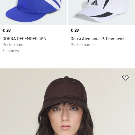
Precio
€ 28
Precio
€ 28
GORRA DEFENDER 5PNL
Gorra Alemania 06 Teamgeist
Performance
Performance
3 colores
Añ