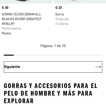
Precio
€ 30
Precio
€ 23
GORRA TEJIDO DENIM ALL
Gorra
BLACKS RUGBY GREATEST
Originals
RIVALRY
2 colores
Performance
Nuevo
Página: 1 de 10
Siguiente
GORRAS Y ACCESORIOS PARA EL
PELO DE HOMBRE Y MÁS PARA
EXPLORAR