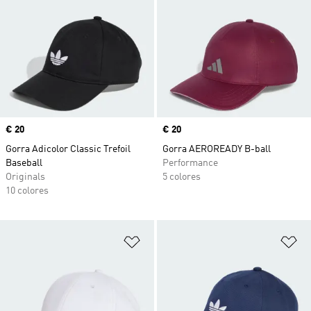
Precio
€ 20
Precio
€ 20
Gorra Adicolor Classic Trefoil
Gorra AEROREADY B-ball
Baseball
Performance
Originals
5 colores
10 colores
Añadir a la lista de deseos
Añ