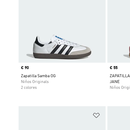
Precio
€ 90
Precio
€ 55
Zapatilla Samba OG
ZAPATILLA 
Niños Originals
JANE
2 colores
Niños Origi
Añadir a la li