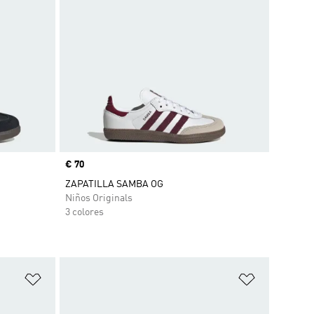
Precio
€ 70
ZAPATILLA SAMBA OG
Niños Originals
3 colores
Añadir a la lista de deseos
Añadir a la