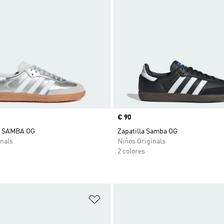
Precio
€ 90
 SAMBA OG
Zapatilla Samba OG
nals
Niños Originals
2 colores
sta de deseos
Añadir a la lista de deseos