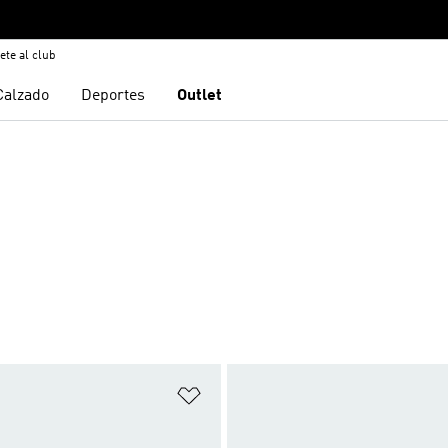
ete al club
Calzado
Deportes
Outlet
sta de deseos
Añadir a la lista de deseos