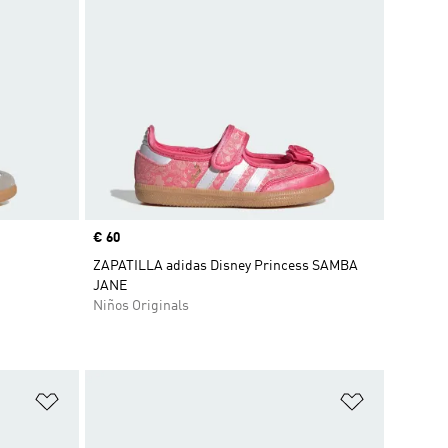
Precio
€ 60
ZAPATILLA adidas Disney Princess SAMBA
JANE
Niños Originals
Añadir a la lista de deseos
Añadir a la