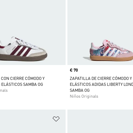
Precio
€ 70
 CON CIERRE CÓMODO Y
ZAPATILLA DE CIERRE CÓMODO 
 ELÁSTICOS SAMBA OG
ELÁSTICOS ADIDAS LIBERTY LON
nals
SAMBA OG
Niños Originals
sta de deseos
Añadir a la lista de deseos