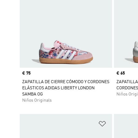
Precio
€ 75
Precio
€ 65
ZAPATILLA DE CIERRE CÓMODO Y CORDONES
ZAPATILLA
ELÁSTICOS ADIDAS LIBERTY LONDON
CORDONES
SAMBA OG
Niños Origi
Niños Originals
Añadir a la li