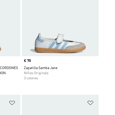
Precio
€ 70
Y CORDONES
Zapatilla Samba Jane
DON
Niños Originals
3 colores
Añadir a la lista de deseos
Añadir a la