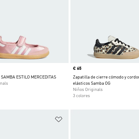
Precio
€ 65
 SAMBA ESTILO MERCEDITAS
Zapatilla de cierre cómodo y cord
nals
elásticos Samba OG
Niños Originals
3 colores
sta de deseos
Añadir a la lista de deseos