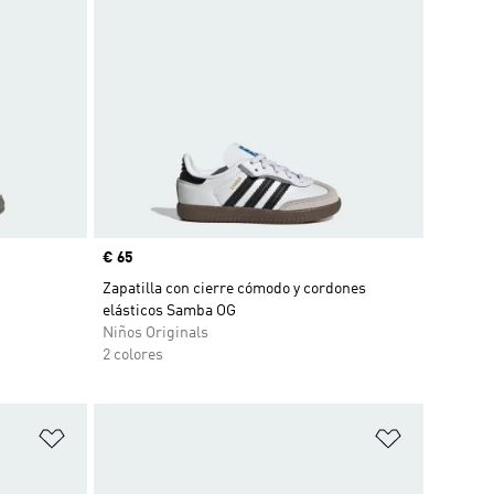
Precio
€ 65
Zapatilla con cierre cómodo y cordones
elásticos Samba OG
Niños Originals
2 colores
Añadir a la lista de deseos
Añadir a la