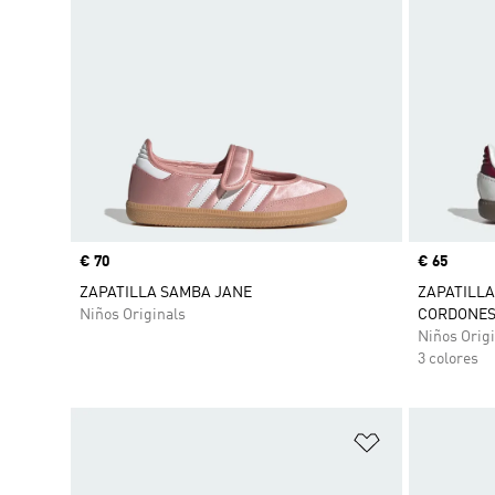
Precio
€ 70
Precio
€ 65
ZAPATILLA SAMBA JANE
ZAPATILLA
Niños Originals
CORDONES
Niños Origi
3 colores
Añadir a la li