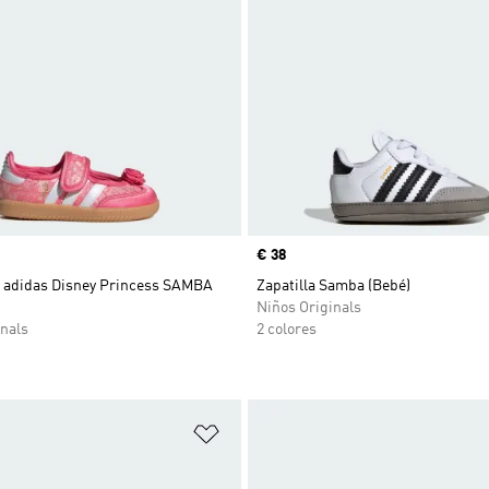
Precio
€ 38
adidas Disney Princess SAMBA
Zapatilla Samba (Bebé)
Niños Originals
nals
2 colores
sta de deseos
Añadir a la lista de deseos