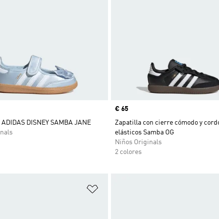
Precio
€ 65
 ADIDAS DISNEY SAMBA JANE
Zapatilla con cierre cómodo y cor
nals
elásticos Samba OG
Niños Originals
2 colores
sta de deseos
Añadir a la lista de deseos