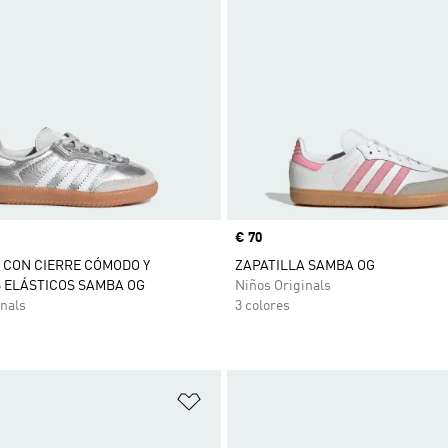
Precio
€ 70
 CON CIERRE CÓMODO Y
ZAPATILLA SAMBA OG
 ELÁSTICOS SAMBA OG
Niños Originals
nals
3 colores
sta de deseos
Añadir a la lista de deseos