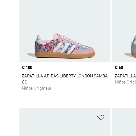
Precio
€ 100
Precio
€ 60
ZAPATILLA ADIDAS LIBERTY LONDON SAMBA
ZAPATILLA
OG
Niños Origi
Niños Originals
Añadir a la li