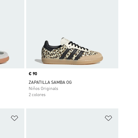
Precio
€ 90
ZAPATILLA SAMBA OG
Niños Originals
2 colores
Añadir a la lista de deseos
Añadir a la