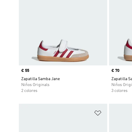
Precio
€ 55
Precio
€ 70
Zapatilla Samba Jane
Zapatilla 
Niños Originals
Niños Origi
2 colores
3 colores
Añadir a la li