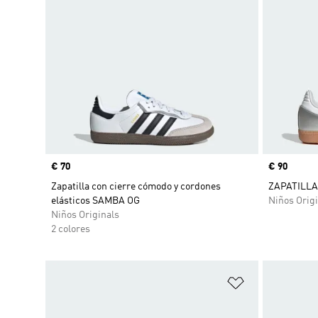
Precio
€ 70
Precio
€ 90
Zapatilla con cierre cómodo y cordones
ZAPATILLA
elásticos SAMBA OG
Niños Origi
Niños Originals
2 colores
Añadir a la li