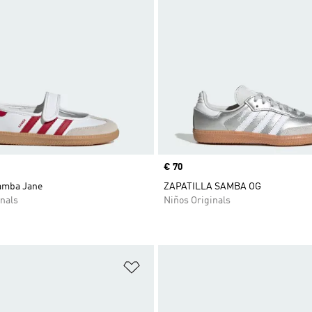
Precio
€ 70
Samba Jane
ZAPATILLA SAMBA OG
nals
Niños Originals
sta de deseos
Añadir a la lista de deseos