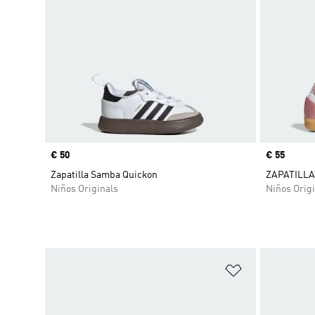
Precio
€ 50
Precio
€ 55
Zapatilla Samba Quickon
ZAPATILLA
Niños Originals
Niños Origi
Añadir a la li