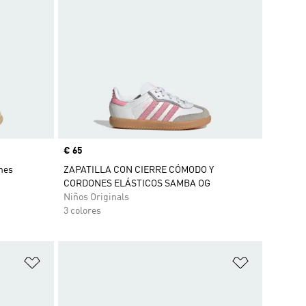
Precio
€ 65
ones
ZAPATILLA CON CIERRE CÓMODO Y
CORDONES ELÁSTICOS SAMBA OG
Niños Originals
3 colores
Añadir a la lista de deseos
Añadir a la