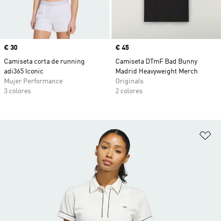
Precio
€ 30
Precio
€ 45
Camiseta corta de running
Camiseta DTmF Bad Bunny
adi365 Iconic
Madrid Heavyweight Merch
Mujer Performance
Originals
3 colores
2 colores
Añ