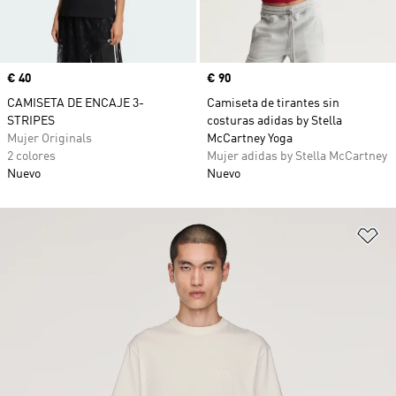
Precio
€ 40
Precio
€ 90
CAMISETA DE ENCAJE 3-
Camiseta de tirantes sin
STRIPES
costuras adidas by Stella
Mujer Originals
McCartney Yoga
2 colores
Mujer adidas by Stella McCartney
Nuevo
Nuevo
Añ