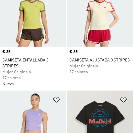
Precio
€ 35
Precio
€ 35
CAMISETA ENTALLADA 3
CAMISETA AJUSTADA 3 STRIPES
STRIPES
Mujer Originals
Mujer Originals
17 colores
17 colores
Nuevo
Añadir a la lista de deseos
Añ