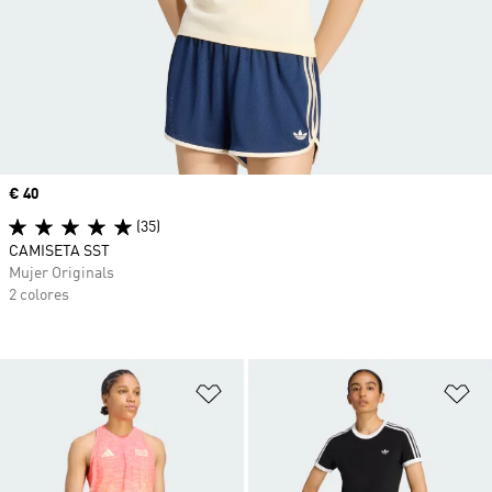
Precio
€ 40
(35)
CAMISETA SST
Mujer Originals
2 colores
Añadir a la lista de deseos
Añ