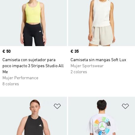
Precio
€ 50
Precio
€ 35
Camiseta con sujetador para
Camiseta sin mangas Soft Lux
poco impacto 3 Stripes Studio All
Mujer Sportswear
Me
2 colores
Mujer Performance
8 colores
Añadir a la lista de deseos
Añ