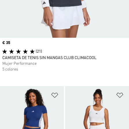
Precio
€ 35
(21)
CAMISETA DE TENIS SIN MANGAS CLUB CLIMACOOL
Mujer Performance
5 colores
Añadir a la lista de deseos
Añ