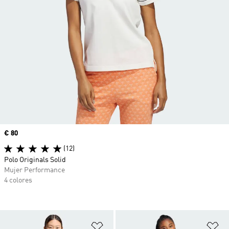
Precio
€ 80
(12)
Polo Originals Solid
Mujer Performance
4 colores
Añadir a la lista de deseos
Añ