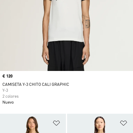
Precio
€ 120
CAMISETA Y-3 CHITO CALI GRAPHIC
Y-3
2 colores
Nuevo
Añadir a la lista de deseos
Añ