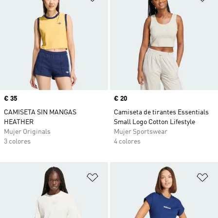
Precio
€ 35
Precio
€ 20
CAMISETA SIN MANGAS
Camiseta de tirantes Essentials
HEATHER
Small Logo Cotton Lifestyle
Mujer Originals
Mujer Sportswear
3 colores
4 colores
Añadir a la lista de deseos
Añ