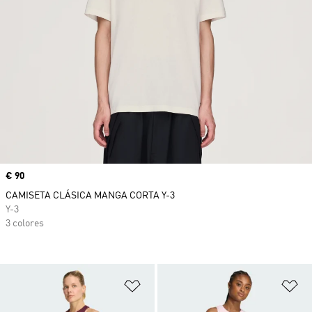
Precio
€ 90
CAMISETA CLÁSICA MANGA CORTA Y-3
Y-3
3 colores
Añadir a la lista de deseos
Añ