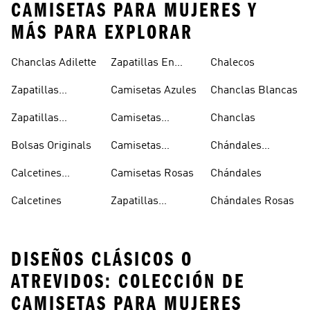
CAMISETAS PARA MUJERES Y
MÁS PARA EXPLORAR
Chanclas Adilette
Zapatillas En
Chalecos
Oferta
Zapatillas
Camisetas Azules
Chanclas Blancas
Sambas Blancas
Zapatillas
Camisetas
Chanclas
Superstar
Negras
Bolsas Originals
Camisetas
Chándales
Blancas
Originals
Blancos
Calcetines
Camisetas Rosas
Chándales
Tobilleros
Calcetines
Zapatillas
Chándales Rosas
Blancos
Campus
DISEÑOS CLÁSICOS O
ATREVIDOS: COLECCIÓN DE
CAMISETAS PARA MUJERES