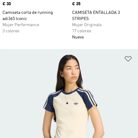
Precio
€ 30
Precio
€ 35
Camiseta corta de running
CAMISETA ENTALLADA 3
adi365 Iconic
STRIPES
Mujer Performance
Mujer Originals
3 colores
17 colores
Nuevo
Añ