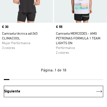
Precio
€ 30
Precio
€ 55
Camiseta técnica adi365
Camiseta MERCEDES - AMG
CLIMACOOL
PETRONAS FORMULA 1 TEAM
Mujer Performance
LIGHTS ON
3 colores
Performance
2 colores
Página: 1 de 18
Siguiente