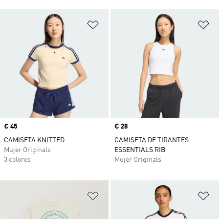
Añadir a la lista de deseos
Añ
Precio
€ 45
Precio
€ 28
CAMISETA KNITTED
CAMISETA DE TIRANTES
Mujer Originals
ESSENTIALS RIB
3 colores
Mujer Originals
Añadir a la lista de deseos
Añ