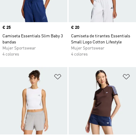
Precio
€ 25
Precio
€ 20
Camiseta Essentials Slim Baby 3
Camiseta de tirantes Essentials
bandas
Small Logo Cotton Lifestyle
Mujer Sportswear
Mujer Sportswear
4 colores
4 colores
Añadir a la lista de deseos
Añ