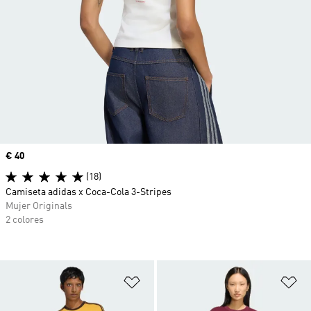
Precio
€ 40
(18)
Camiseta adidas x Coca-Cola 3-Stripes
Mujer Originals
2 colores
Añadir a la lista de deseos
Añ