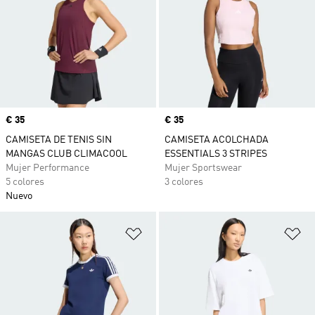
Precio
€ 35
Precio
€ 35
CAMISETA DE TENIS SIN
CAMISETA ACOLCHADA
MANGAS CLUB CLIMACOOL
ESSENTIALS 3 STRIPES
Mujer Performance
Mujer Sportswear
5 colores
3 colores
Nuevo
Añadir a la lista de deseos
Añ