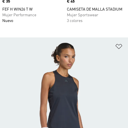
Precio
€ 35
Precio
€ 45
FEF H WIN26 T W
CAMISETA DE MALLA STADIUM
Mujer Performance
Mujer Sportswear
Nuevo
3 colores
Añ