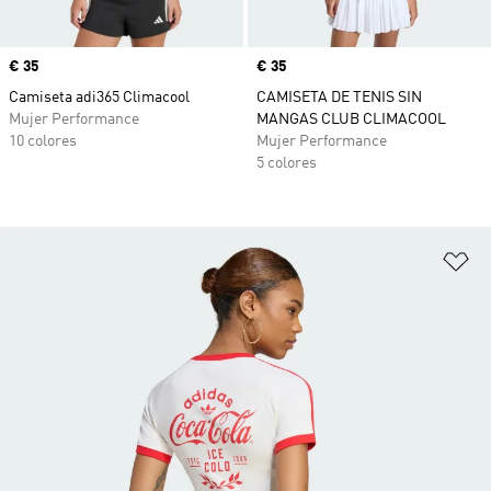
Precio
€ 35
Precio
€ 35
Camiseta adi365 Climacool
CAMISETA DE TENIS SIN
Mujer Performance
MANGAS CLUB CLIMACOOL
10 colores
Mujer Performance
5 colores
Añ