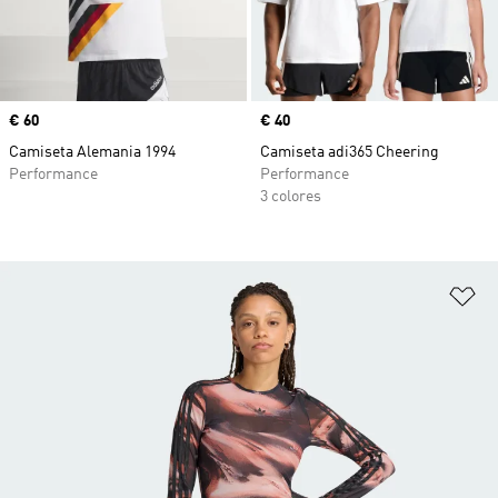
Precio
€ 60
Precio
€ 40
Camiseta Alemania 1994
Camiseta adi365 Cheering
Performance
Performance
3 colores
Añ