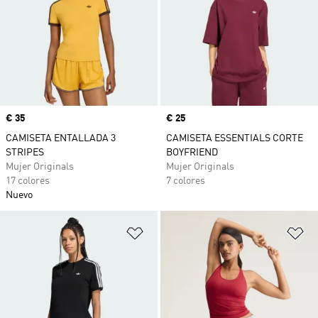
Precio
€ 35
Precio
€ 25
CAMISETA ENTALLADA 3
CAMISETA ESSENTIALS CORTE
STRIPES
BOYFRIEND
Mujer Originals
Mujer Originals
17 colores
7 colores
Nuevo
Añadir a la lista de deseos
Añ