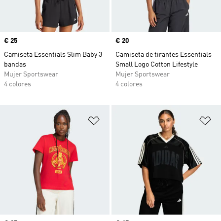
Precio
€ 25
Precio
€ 20
Camiseta Essentials Slim Baby 3
Camiseta de tirantes Essentials
bandas
Small Logo Cotton Lifestyle
Mujer Sportswear
Mujer Sportswear
4 colores
4 colores
Añadir a la lista de deseos
Añ