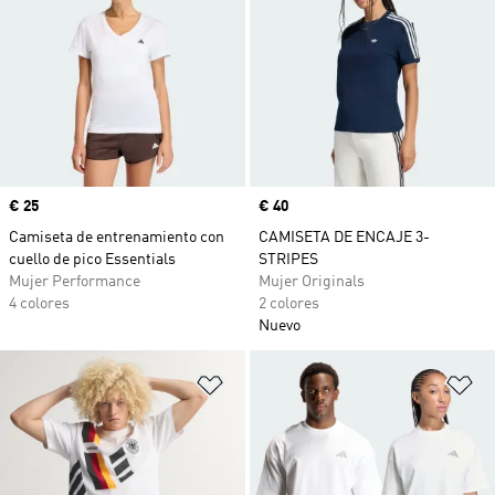
Precio
€ 25
Precio
€ 40
Camiseta de entrenamiento con
CAMISETA DE ENCAJE 3-
cuello de pico Essentials
STRIPES
Mujer Performance
Mujer Originals
4 colores
2 colores
Nuevo
Añadir a la lista de deseos
Añ