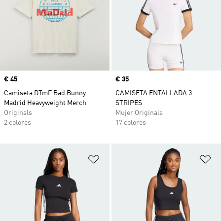
Precio
€ 45
Precio
€ 35
Camiseta DTmF Bad Bunny
CAMISETA ENTALLADA 3
Madrid Heavyweight Merch
STRIPES
Originals
Mujer Originals
2 colores
17 colores
Añadir a la lista de deseos
Añ