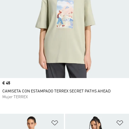
Precio
€ 45
CAMISETA CON ESTAMPADO TERREX SECRET PATHS AHEAD
Mujer TERREX
Añadir a la lista de deseos
Añ