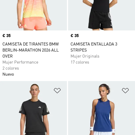
Precio
€ 35
Precio
€ 35
CAMISETA DE TIRANTES BMW
CAMISETA ENTALLADA 3
BERLIN-MARATHON 2026 ALL
STRIPES
OVER
Mujer Originals
Mujer Performance
17 colores
2 colores
Nuevo
Añadir a la lista de deseos
Añ