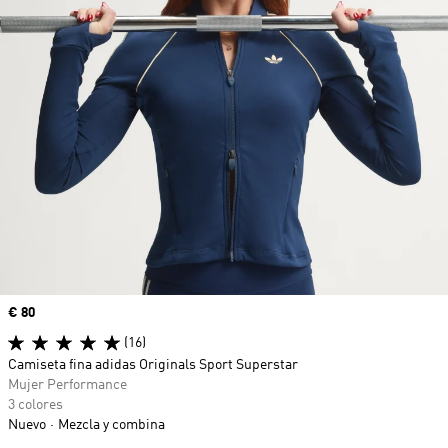
Precio
€ 80
(16)
Camiseta fina adidas Originals Sport Superstar
Mujer Performance
3 colores
Nuevo
Mezcla y combina