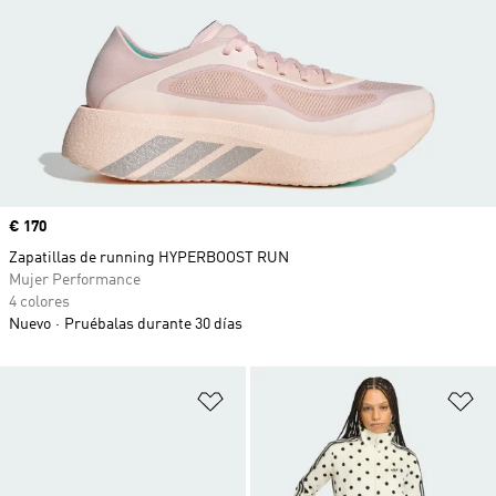
Precio
€ 170
Zapatillas de running HYPERBOOST RUN
Mujer Performance
4 colores
Nuevo
Pruébalas durante 30 días
Añadir a la lista de deseos
Añ