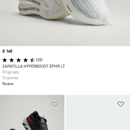
Precio
€ 140
(35)
ZAPATILLA HYPERBOOST EPHR LT
Originals
5 colores
Nuevo
Añadir a la lista de deseos
Añ