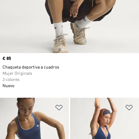
Precio
€ 85
Chaqueta deportiva a cuadros
Mujer Originals
3 colores
Nuevo
Añadir a la lista de deseos
Añ