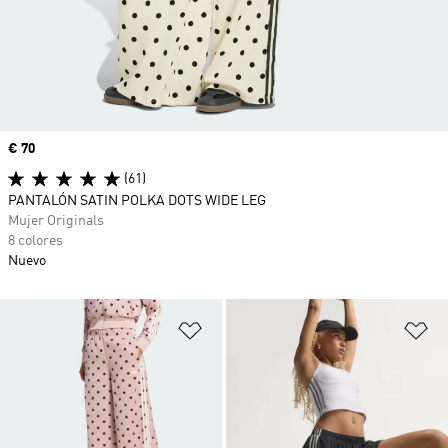
Precio
€ 70
(61)
PANTALÓN SATIN POLKA DOTS WIDE LEG
Mujer Originals
8 colores
Nuevo
Añadir a la lista de deseos
Añ