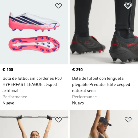
Añadir a la lista de deseos
Añ
Precio
€ 100
Precio
€ 290
Bota de fútbol sin cordones F50
Bota de fútbol con lengüeta
HYPERFAST LEAGUE césped
plegable Predator Elite césped
artificial
natural seco
Performance
Performance
Nuevo
Nuevo
Añadir a la lista de deseos
Añ