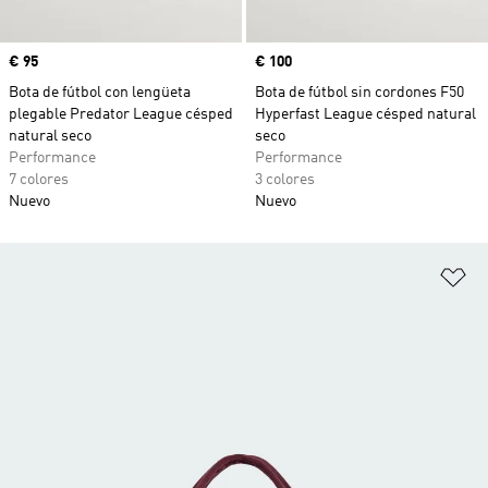
Precio
€ 95
Precio
€ 100
Bota de fútbol con lengüeta
Bota de fútbol sin cordones F50
plegable Predator League césped
Hyperfast League césped natural
natural seco
seco
Performance
Performance
7 colores
3 colores
Nuevo
Nuevo
Añ