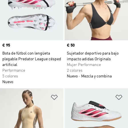
Precio
€ 95
Precio
€ 50
Bota de fútbol con lengüeta
Sujetador deportivo para bajo
plegable Predator League césped
impacto adidas Originals
artificial
Mujer Performance
Performance
2 colores
5 colores
Nuevo
Mezcla y combina
Nuevo
Añadir a la lista de deseos
Añ