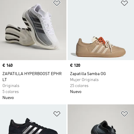
Añadir a la lista de deseos
Añ
Precio
€ 140
Precio
€ 120
ZAPATILLA HYPERBOOST EPHR
Zapatilla Samba OG
LT
Mujer Originals
Originals
25 colores
5 colores
Nuevo
Nuevo
Añadir a la lista de deseos
Añ