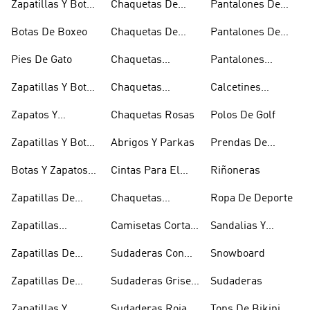
Zapatillas Y Botas
Chaquetas De
Pantalones De
Blancas
Esquí
Esquí
Botas De Boxeo
Chaquetas De
Pantalones De
Golf
Golf
Pies De Gato
Chaquetas
Pantalones
Impermeables
Negros
Zapatillas Y Botas
Chaquetas
Calcetines
Gore-tex
Marrones
Invisibles
Zapatos Y
Chaquetas Rosas
Polos De Golf
Zapatilllas
Zapatillas Y Botas
Abrigos Y Parkas
Prendas De
Doradas
Rojas
Compresión
Botas Y Zapatos
Cintas Para El
Riñoneras
Rosas
Pelo Y Viseras
Zapatillas De
Chaquetas
Ropa De Deporte
Rugby
Cortavientos
Zapatillas
Camisetas Cortas
Sandalias Y
Senderismo
Y Crop Tops
Chanclas Blancas
Zapatillas De
Sudaderas Con
Snowboard
Skate
Capucha Azules
Zapatillas De
Sudaderas Grises
Sudaderas
Tenis
Con Capucha
Zapatillas Y
Sudaderas Rojas
Tops De Bikini