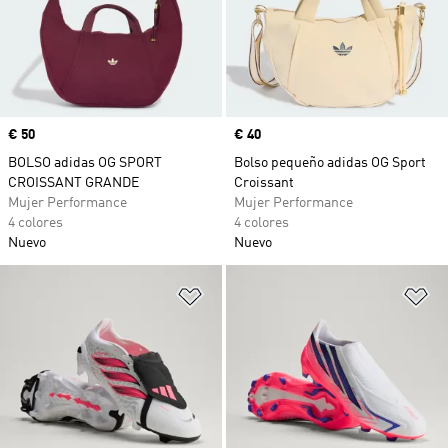
Precio
€ 50
Precio
€ 40
BOLSO adidas OG SPORT
Bolso pequeño adidas OG Sport
CROISSANT GRANDE
Croissant
Mujer Performance
Mujer Performance
4 colores
4 colores
Nuevo
Nuevo
Añadir a la lista de deseos
Añ