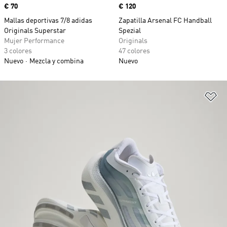
Precio
€ 70
Precio
€ 120
Mallas deportivas 7/8 adidas
Zapatilla Arsenal FC Handball
Originals Superstar
Spezial
Mujer Performance
Originals
3 colores
47 colores
Nuevo
Mezcla y combina
Nuevo
Añ