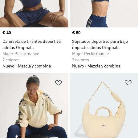
Precio
€ 40
Precio
€ 50
Camiseta de tirantes deportiva
Sujetador deportivo para bajo
adidas Originals
impacto adidas Originals
Mujer Performance
Mujer Performance
2 colores
2 colores
Nuevo
Mezcla y combina
Nuevo
Mezcla y combina
Añadir a la lista de deseos
Añ