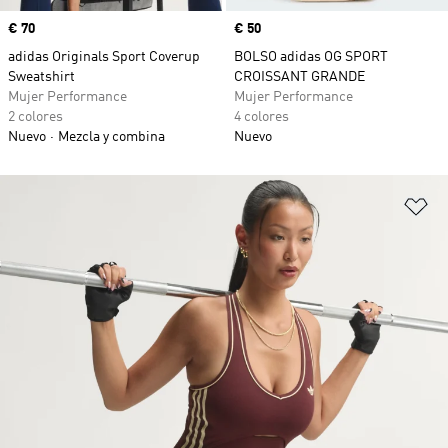
Precio
€ 70
Precio
€ 50
adidas Originals Sport Coverup
BOLSO adidas OG SPORT
Sweatshirt
CROISSANT GRANDE
Mujer Performance
Mujer Performance
2 colores
4 colores
Nuevo
Mezcla y combina
Nuevo
Añ