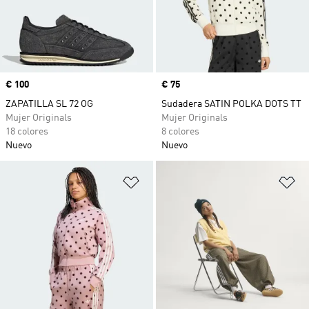
Precio
€ 100
Precio
€ 75
ZAPATILLA SL 72 OG
Sudadera SATIN POLKA DOTS TT
Mujer Originals
Mujer Originals
18 colores
8 colores
Nuevo
Nuevo
Añadir a la lista de deseos
Añ