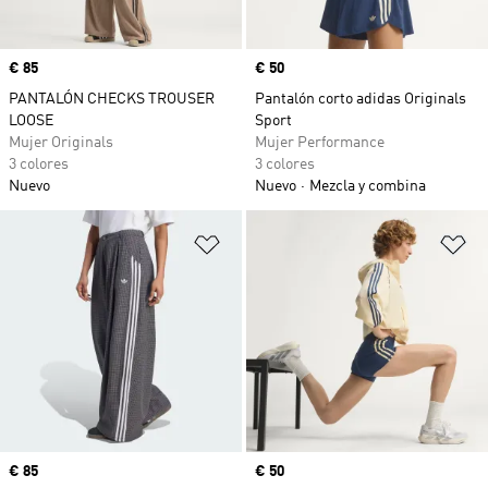
Precio
€ 85
Precio
€ 50
PANTALÓN CHECKS TROUSER
Pantalón corto adidas Originals
LOOSE
Sport
Mujer Originals
Mujer Performance
3 colores
3 colores
Nuevo
Nuevo
Mezcla y combina
Añadir a la lista de deseos
Añ
Precio
€ 85
Precio
€ 50