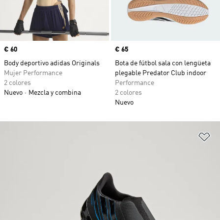
Precio
€ 60
Precio
€ 65
Body deportivo adidas Originals
Bota de fútbol sala con lengüeta
Mujer Performance
plegable Predator Club indoor
2 colores
Performance
Nuevo
Mezcla y combina
2 colores
Nuevo
Añ