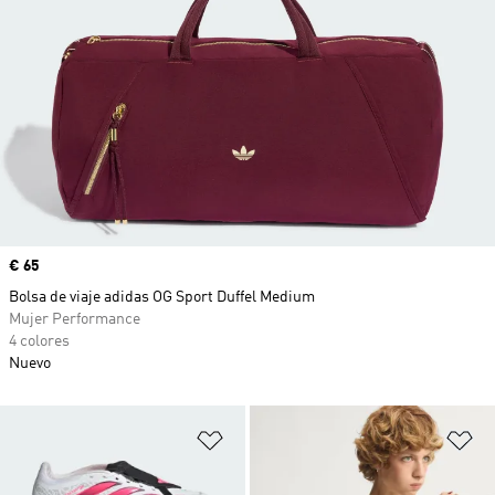
Precio
€ 65
Bolsa de viaje adidas OG Sport Duffel Medium
Mujer Performance
4 colores
Nuevo
Añadir a la lista de deseos
Añ