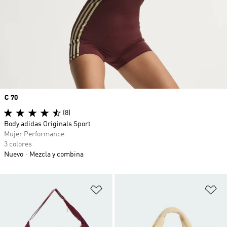
Precio
€ 70
(8)
Body adidas Originals Sport
Mujer Performance
3 colores
Nuevo
Mezcla y combina
Añadir a la lista de deseos
Añ