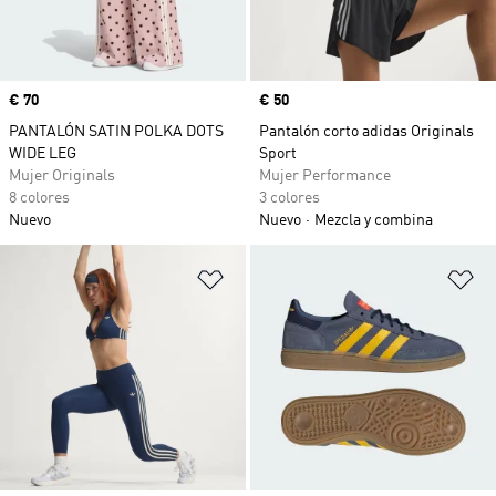
Precio
€ 70
Precio
€ 50
PANTALÓN SATIN POLKA DOTS
Pantalón corto adidas Originals
WIDE LEG
Sport
Mujer Originals
Mujer Performance
8 colores
3 colores
Nuevo
Nuevo
Mezcla y combina
Añadir a la lista de deseos
Añ