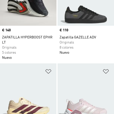
Precio
€ 140
Precio
€ 110
ZAPATILLA HYPERBOOST EPHR
Zapatilla GAZELLE ADV
LT
Originals
Originals
8 colores
5 colores
Nuevo
Nuevo
Añadir a la lista de deseos
Añ