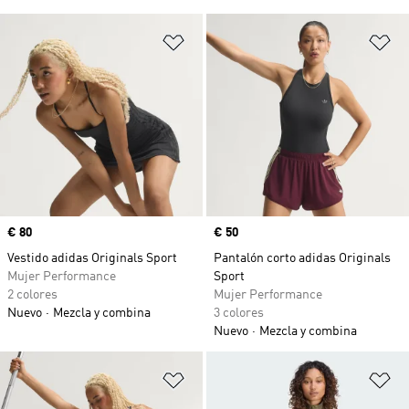
Añadir a la lista de deseos
Añ
Precio
€ 80
Precio
€ 50
Vestido adidas Originals Sport
Pantalón corto adidas Originals
Mujer Performance
Sport
2 colores
Mujer Performance
Nuevo
Mezcla y combina
3 colores
Nuevo
Mezcla y combina
Añadir a la lista de deseos
Añ