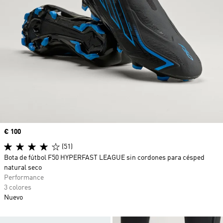
Precio
€ 100
(51)
Bota de fútbol F50 HYPERFAST LEAGUE sin cordones para césped
natural seco
Performance
3 colores
Nuevo