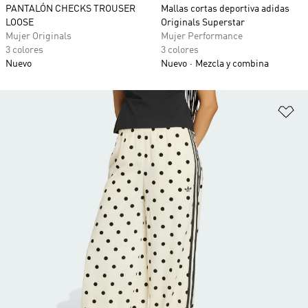
PANTALÓN CHECKS TROUSER
Mallas cortas deportiva adidas
LOOSE
Originals Superstar
Mujer Originals
Mujer Performance
3 colores
3 colores
Nuevo
Nuevo
Mezcla y combina
Añ