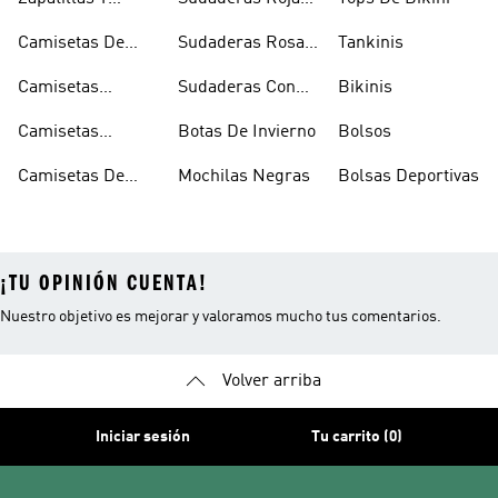
Calzado Verde
Con Capucha
Camisetas De
Sudaderas Rosas
Tankinis
Tirantes
Con Capucha
Camisetas
Sudaderas Con
Bikinis
Estampadas
Capucha Verde
Camisetas
Botas De Invierno
Bolsos
Blancas
Camisetas De
Mochilas Negras
Bolsas Deportivas
Manga Larga
¡TU OPINIÓN CUENTA!
Nuestro objetivo es mejorar y valoramos mucho tus comentarios.
Volver arriba
Iniciar sesión
Tu carrito (0)