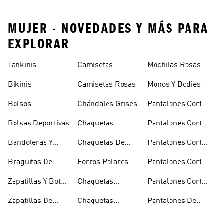
MUJER - NOVEDADES Y MÁS PARA
EXPLORAR
Tankinis
Camisetas
Mochilas Rosas
Naranjas
Bikinis
Camisetas Rosas
Monos Y Bodies
Bolsos
Chándales Grises
Pantalones Cortos
De Baloncesto
Bolsas Deportivas
Chaquetas
Pantalones Cortos
Bomber Y Abrigos
Blancos
Bandoleras Y
Chaquetas De
Pantalones Cortos
Acolchados
Bolsas De
Invierno
De Golf
Braguitas De
Forros Polares
Pantalones Cortos
Hombro
Bikini Y Tankini
Negros
Zapatillas Y Botas
Chaquetas
Pantalones Cortos
Azules
Técnicas
Por La Rodilla
Zapatillas De
Chaquetas
Pantalones De
Baloncesto
Blancas
Chándal