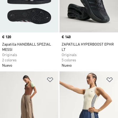
Precio
€ 120
Precio
€ 140
Zapatilla HANDBALL SPEZIAL
ZAPATILLA HYPERBOOST EPHR
MESSI
LT
Originals
Originals
2 colores
5 colores
Nuevo
Nuevo
Añadir a la lista de deseos
Añ