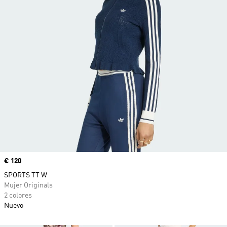
Precio
€ 120
SPORTS TT W
Mujer Originals
2 colores
Nuevo