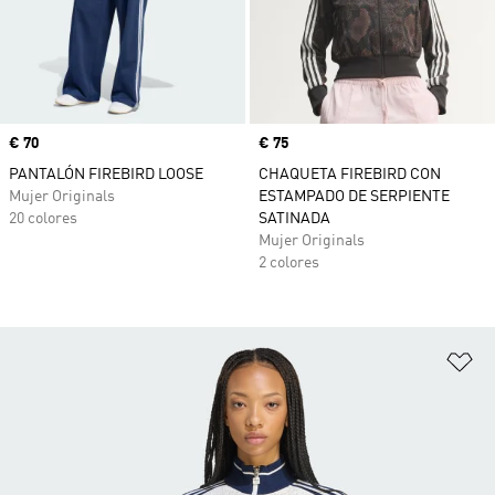
Precio
€ 70
Precio
€ 75
PANTALÓN FIREBIRD LOOSE
CHAQUETA FIREBIRD CON
Mujer Originals
ESTAMPADO DE SERPIENTE
20 colores
SATINADA
Mujer Originals
2 colores
Añ