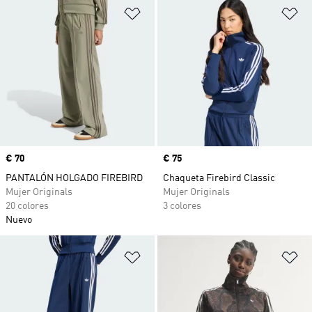
Añadir a la lista de deseos
Añ
Precio
€ 70
Precio
€ 75
PANTALÓN HOLGADO FIREBIRD
Chaqueta Firebird Classic
Mujer Originals
Mujer Originals
20 colores
3 colores
Nuevo
Añadir a la lista de deseos
Añ