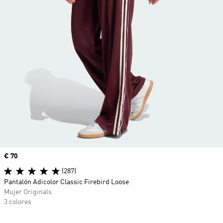
Precio
€ 70
(287)
Pantalón Adicolor Classic Firebird Loose
Mujer Originals
3 colores