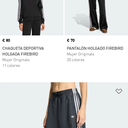
Precio
€ 80
Precio
€ 70
CHAQUETA DEPORTIVA
PANTALÓN HOLGADO FIREBIRD
HOLGADA FIREBIRD
Mujer Originals
Mujer Originals
20 colores
11 colores
Añ