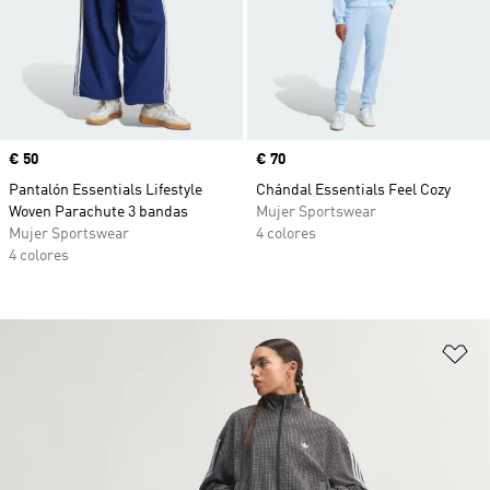
Precio
€ 50
Precio
€ 70
Pantalón Essentials Lifestyle
Chándal Essentials Feel Cozy
Woven Parachute 3 bandas
Mujer Sportswear
Mujer Sportswear
4 colores
4 colores
Añ