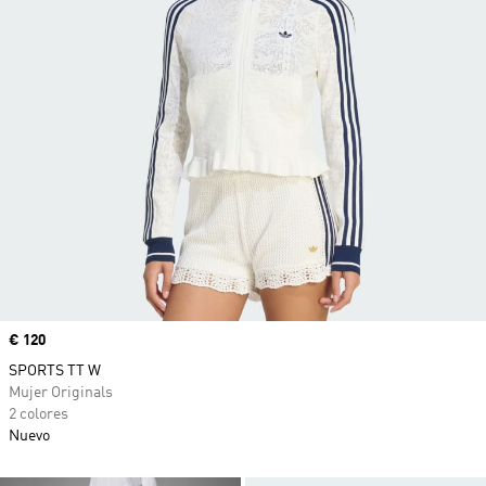
Precio
€ 120
SPORTS TT W
Mujer Originals
2 colores
Nuevo