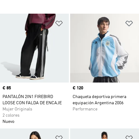
Añadir a la lista de deseos
Añ
Precio
€ 85
Precio
€ 120
PANTALÓN 2IN1 FIREBIRD
Chaqueta deportiva primera
LOOSE CON FALDA DE ENCAJE
equipación Argentina 2006
Mujer Originals
Performance
2 colores
Nuevo
Añadir a la lista de deseos
Añ