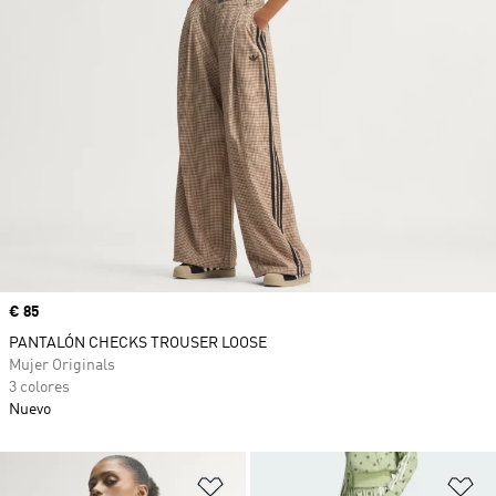
Precio
€ 85
PANTALÓN CHECKS TROUSER LOOSE
Mujer Originals
3 colores
Nuevo
Añadir a la lista de deseos
Añ