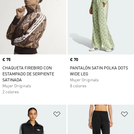
Precio
€ 75
Precio
€ 70
CHAQUETA FIREBIRD CON
PANTALÓN SATIN POLKA DOTS
ESTAMPADO DE SERPIENTE
WIDE LEG
SATINADA
Mujer Originals
Mujer Originals
8 colores
2 colores
Añadir a la lista de deseos
Añ