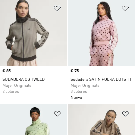
Añadir a la lista de deseos
Añ
Precio
€ 85
Precio
€ 75
SUDADERA OG TWEED
Sudadera SATIN POLKA DOTS TT
Mujer Originals
Mujer Originals
2 colores
8 colores
Nuevo
Añadir a la lista de deseos
Añ