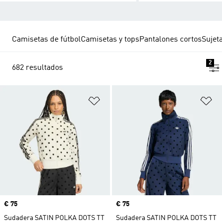
Camisetas de fútbol
Camisetas y tops
Pantalones cortos
Sujet
2
682 resultados
Añadir a la lista de deseos
Añ
Precio
€ 75
Precio
€ 75
Sudadera SATIN POLKA DOTS TT
Sudadera SATIN POLKA DOTS TT