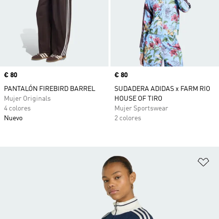
Precio
€ 80
Precio
€ 80
PANTALÓN FIREBIRD BARREL
SUDADERA ADIDAS x FARM RIO
Mujer Originals
HOUSE OF TIRO
4 colores
Mujer Sportswear
Nuevo
2 colores
Añ