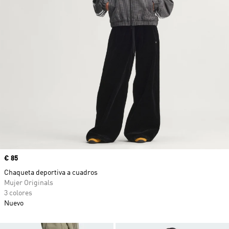
Precio
€ 85
Chaqueta deportiva a cuadros
Mujer Originals
3 colores
Nuevo