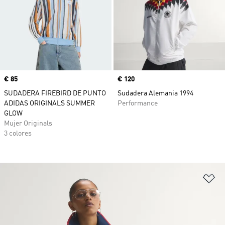
Precio
€ 85
Precio
€ 120
SUDADERA FIREBIRD DE PUNTO
Sudadera Alemania 1994
ADIDAS ORIGINALS SUMMER
Performance
GLOW
Mujer Originals
3 colores
Añ