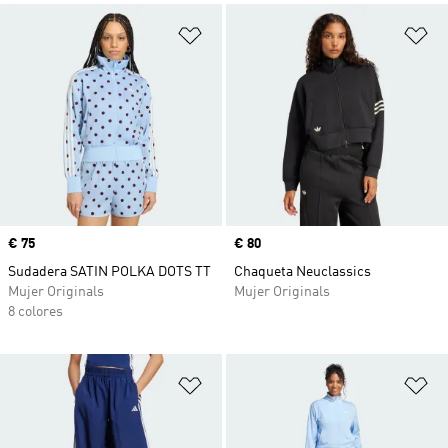
Añadir a la lista de deseos
Añ
Precio
€ 75
Precio
€ 80
Sudadera SATIN POLKA DOTS TT
Chaqueta Neuclassics
Mujer Originals
Mujer Originals
8 colores
Añadir a la lista de deseos
Añ