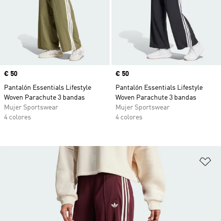
Precio
€ 50
Precio
€ 50
Pantalón Essentials Lifestyle
Pantalón Essentials Lifestyle
Woven Parachute 3 bandas
Woven Parachute 3 bandas
Mujer Sportswear
Mujer Sportswear
4 colores
4 colores
Añ