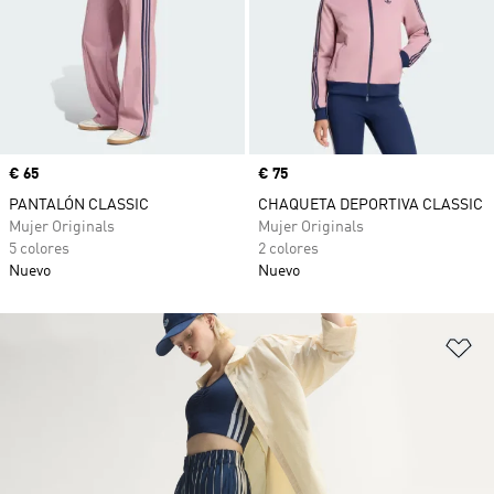
Precio
€ 65
Precio
€ 75
PANTALÓN CLASSIC
CHAQUETA DEPORTIVA CLASSIC
Mujer Originals
Mujer Originals
5 colores
2 colores
Nuevo
Nuevo
Añ