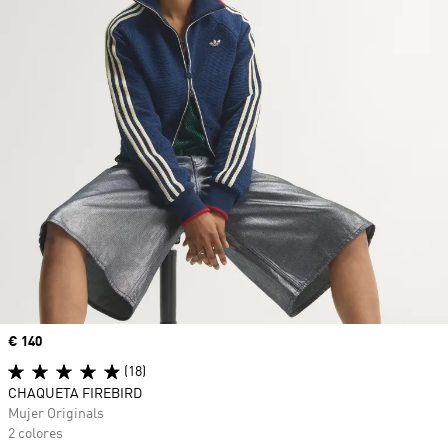
Precio
€ 140
(18)
CHAQUETA FIREBIRD
Mujer Originals
2 colores