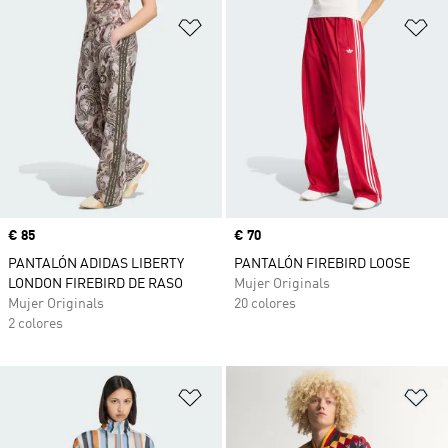
Añadir a la lista de deseos
Añ
Precio
€ 85
Precio
€ 70
PANTALÓN ADIDAS LIBERTY
PANTALÓN FIREBIRD LOOSE
LONDON FIREBIRD DE RASO
Mujer Originals
Mujer Originals
20 colores
2 colores
Añadir a la lista de deseos
Añ