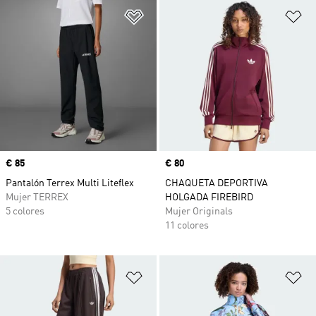
Añadir a la lista de deseos
Añ
Precio
€ 85
Precio
€ 80
Pantalón Terrex Multi Liteflex
CHAQUETA DEPORTIVA
Mujer TERREX
HOLGADA FIREBIRD
5 colores
Mujer Originals
11 colores
Añadir a la lista de deseos
Añ