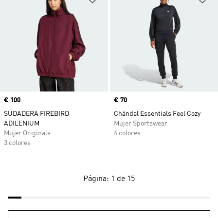
Precio
€ 100
Precio
€ 70
SUDADERA FIREBIRD
Chándal Essentials Feel Cozy
ADILENIUM
Mujer Sportswear
Mujer Originals
4 colores
3 colores
Página: 1 de 15