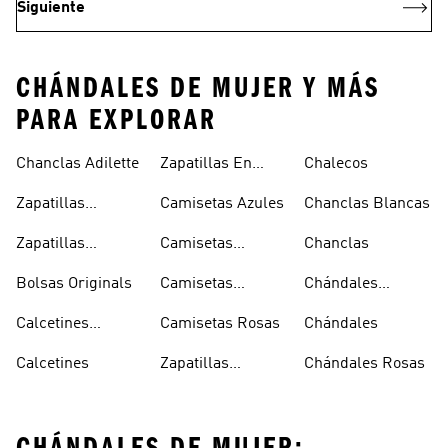
Siguiente
CHÁNDALES DE MUJER Y MÁS
PARA EXPLORAR
Chanclas Adilette
Zapatillas En
Chalecos
Oferta
Zapatillas
Camisetas Azules
Chanclas Blancas
Sambas Blancas
Zapatillas
Camisetas
Chanclas
Superstar
Negras
Bolsas Originals
Camisetas
Chándales
Blancas
Originals
Blancos
Calcetines
Camisetas Rosas
Chándales
Tobilleros
Calcetines
Zapatillas
Chándales Rosas
Blancos
Campus
CHÁNDALES DE MUJER: