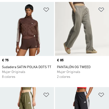
Añadir a la lista de deseos
Añ
Precio
€ 75
Precio
€ 85
Sudadera SATIN POLKA DOTS TT
PANTALÓN OG TWEED
Mujer Originals
Mujer Originals
8 colores
2 colores
Añadir a la lista de deseos
Añ