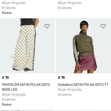
Mujer Originals
Mujer Originals
8 colores
8 colores
Nuevo
Añadir a la lista de deseos
Añ
Precio
€ 70
Precio
€ 75
PANTALÓN SATIN POLKA DOTS
Sudadera SATIN POLKA DOTS TT
WIDE LEG
Mujer Originals
Mujer Originals
8 colores
8 colores
Nuevo