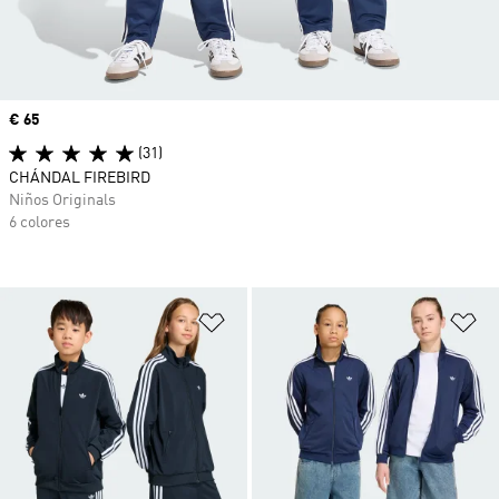
Precio
€ 65
(31)
CHÁNDAL FIREBIRD
Niños Originals
6 colores
Añadir a la lista de deseos
Añ