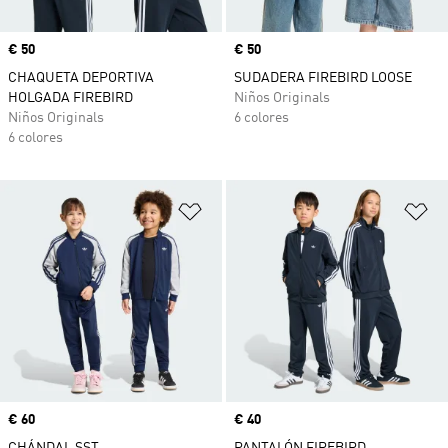
Precio
€ 50
Precio
€ 50
CHAQUETA DEPORTIVA
SUDADERA FIREBIRD LOOSE
HOLGADA FIREBIRD
Niños Originals
Niños Originals
6 colores
6 colores
Añadir a la lista de deseos
Añ
Precio
€ 60
Precio
€ 40
CHÁNDAL SST
PANTALÓN FIREBIRD