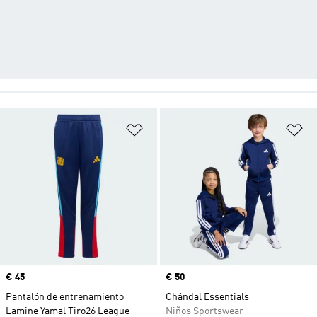
Añadir a la lista de deseos
Añ
Precio
€ 45
Precio
€ 50
Pantalón de entrenamiento
Chándal Essentials
Lamine Yamal Tiro26 League
Niños Sportswear