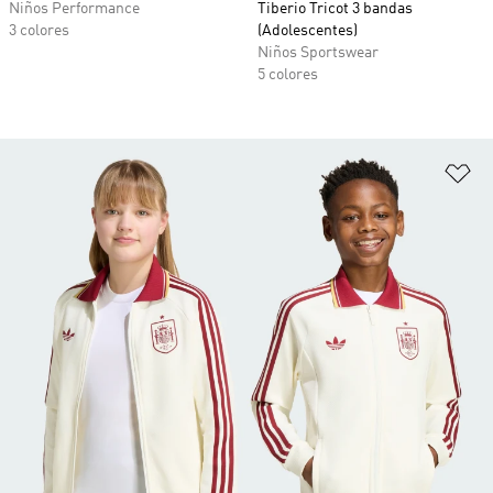
Niños Performance
Tiberio Tricot 3 bandas
3 colores
(Adolescentes)
Niños Sportswear
5 colores
Añ