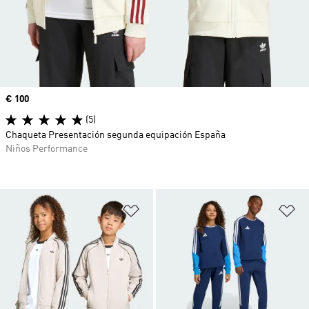
Precio
€ 100
(5)
Chaqueta Presentación segunda equipación España
Niños Performance
Añadir a la lista de deseos
Añ