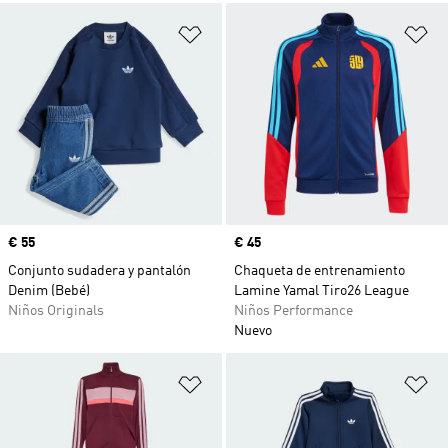
Añadir a la lista de deseos
Añ
Precio
€ 55
Precio
€ 45
Conjunto sudadera y pantalón
Chaqueta de entrenamiento
Denim (Bebé)
Lamine Yamal Tiro26 League
Niños Originals
Niños Performance
Nuevo
Añadir a la lista de deseos
Añ