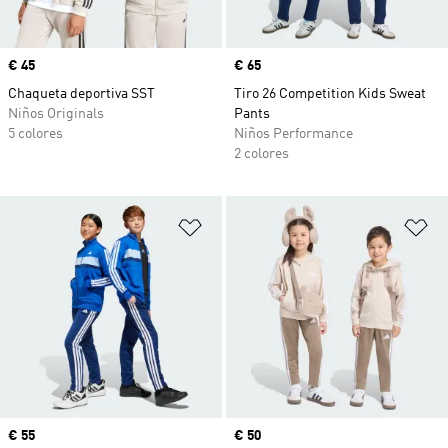
Precio
€ 45
Precio
€ 65
Chaqueta deportiva SST
Tiro 26 Competition Kids Sweat
Niños Originals
Pants
5 colores
Niños Performance
2 colores
Añadir a la lista de deseos
Añ
Precio
€ 55
Precio
€ 50