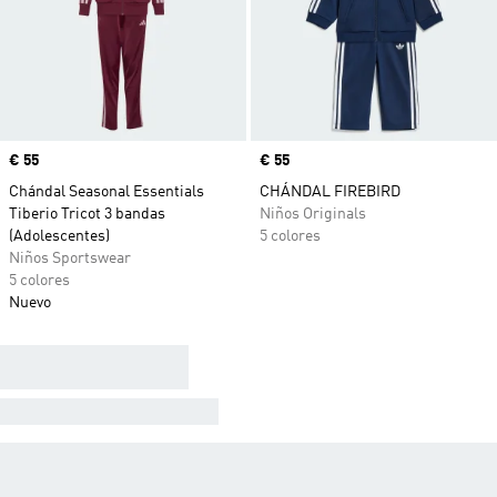
Precio
€ 55
Precio
€ 55
Chándal Seasonal Essentials
CHÁNDAL FIREBIRD
Tiberio Tricot 3 bandas
Niños Originals
(Adolescentes)
5 colores
Niños Sportswear
5 colores
Nuevo