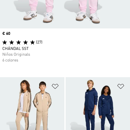
Precio
€ 60
(27)
CHÁNDAL SST
Niños Originals
6 colores
Añadir a la lista de deseos
Añ