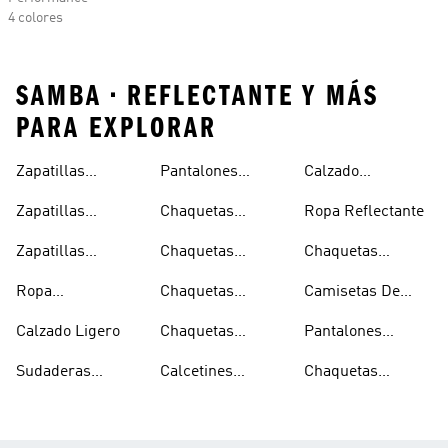
4 colores
SAMBA • REFLECTANTE Y MÁS
PARA EXPLORAR
Zapatillas
Pantalones
Calzado
Capucha
Transpirables
Deportivos
Reflectante
Zapatillas
Chaquetas
Ropa Reflectante
Mujer
Ligeros
Transpirables
Ligeras
Zapatillas
Chaquetas
Chaquetas
Hombre
Transpirables
Plegables
Aislantes
Ropa
Chaquetas
Camisetas De
Niños
Impermeable
Impermeables
Secado Rápido
Calzado Ligero
Chaquetas
Pantalones
Hombre
Impermeables
Elásticos
Sudaderas
Calcetines
Chaquetas
Mujer
Ligeras Con
Transpirables
Impermeables