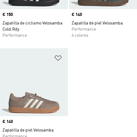
Precio
€ 150
Precio
€ 140
Zapatilla de ciclismo Velosamba
Zapatilla de piel Velosamba
Cold.Rdy
Performance
Performance
4 colores
Añadir a la lista de deseos
Precio
€ 140
Zapatilla de piel Velosamba
Performance