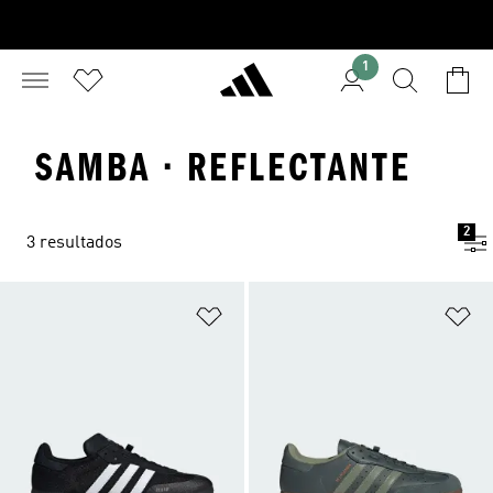
1
SAMBA · REFLECTANTE
2
3 resultados
Añadir a la lista de deseos
Añ