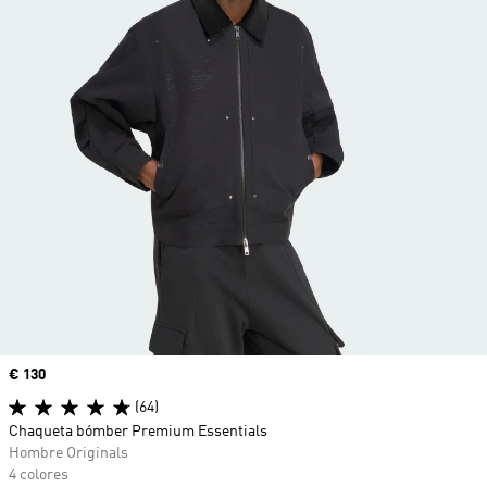
Precio
€ 130
(64)
Chaqueta bómber Premium Essentials
Hombre Originals
4 colores