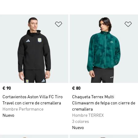
Añadir a la lista de deseos
Añ
Precio
€ 90
Precio
€ 80
Cortavientos Aston Villa FC Tiro
Chaqueta Terrex Multi
Travel con cierre de cremallera
Climawarm de felpa con cierre de
Hombre Performance
cremallera
Nuevo
Hombre TERREX
3 colores
Nuevo