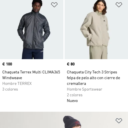
Añadir a la lista de deseos
Añ
Precio
€ 100
Precio
€ 80
Chaqueta Terrex Multi CLIMA365
Chaqueta City Tech 3 Stripes
Windweave
felpa de pelo alto con cierre de
Hombre TERREX
cremallera
3 colores
Hombre Sportswear
2 colores
Nuevo
Añ