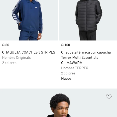
Precio
€ 80
Precio
€ 100
CHAQUETA COACHES 3 STRIPES
Chaqueta térmica con capucha
Hombre Originals
Terrex Multi Essentials
2 colores
CLIMAWARM
Hombre TERREX
2 colores
Nuevo
Añ