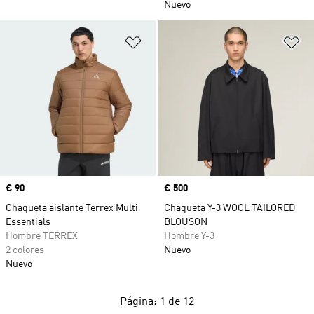
Nuevo
Añadir a la lista de deseos
Añ
Precio
€ 90
Precio
€ 500
Chaqueta aislante Terrex Multi
Chaqueta Y-3 WOOL TAILORED
Essentials
BLOUSON
Hombre TERREX
Hombre Y-3
2 colores
Nuevo
Nuevo
Página: 1 de 12