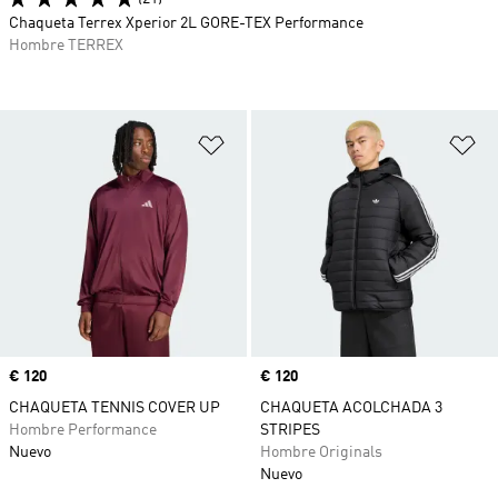
Chaqueta Terrex Xperior 2L GORE-TEX Performance
Hombre TERREX
Añadir a la lista de deseos
Añ
Precio
€ 120
Precio
€ 120
CHAQUETA TENNIS COVER UP
CHAQUETA ACOLCHADA 3
Hombre Performance
STRIPES
Nuevo
Hombre Originals
Nuevo