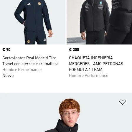
Precio
€ 90
Precio
€ 200
Cortavientos Real Madrid Tiro
CHAQUETA INGENIERÍA
Travel con cierre de cremallera
MERCEDES - AMG PETRONAS
Hombre Performance
FORMULA 1 TEAM
Nuevo
Hombre Performance
Añ