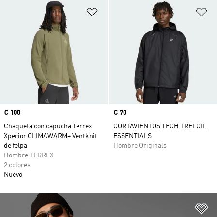
Añadir a la lista de deseos
Añ
Precio
€ 100
Precio
€ 70
Chaqueta con capucha Terrex
CORTAVIENTOS TECH TREFOIL
Xperior CLIMAWARM+ Ventknit
ESSENTIALS
de felpa
Hombre Originals
Hombre TERREX
2 colores
Nuevo
Añ