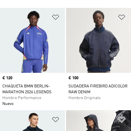
Añadir a la lista de deseos
Añ
Precio
€ 120
Precio
€ 100
CHAQUETA BMW BERLIN-
SUDADERA FIREBIRD ADICOLOR
MARATHON 2026 LEGENDS
RAW DENIM
Hombre Performance
Hombre Originals
Nuevo
Añadir a la lista de deseos
Añ