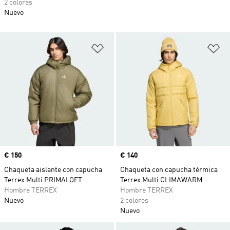
2 colores
Nuevo
Añadir a la lista de deseos
Añ
Precio
€ 150
Precio
€ 140
Chaqueta aislante con capucha
Chaqueta con capucha térmica
Terrex Multi PRIMALOFT
Terrex Multi CLIMAWARM
Hombre TERREX
Hombre TERREX
Nuevo
2 colores
Nuevo