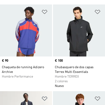
Añadir a la lista de deseos
Añ
Precio
€ 90
Precio
€ 100
Chaqueta de running Adizero
Chubasquero de dos capas
Archive
Terrex Multi Essentials
Hombre Performance
Hombre TERREX
2 colores
Nuevo
Añadir a la lista de deseos
Añ