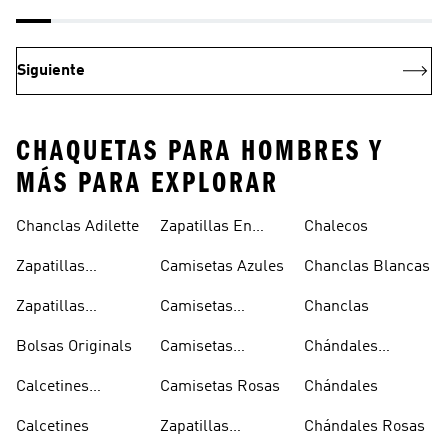
Siguiente
CHAQUETAS PARA HOMBRES Y
MÁS PARA EXPLORAR
Chanclas Adilette
Zapatillas En
Chalecos
Oferta
Zapatillas
Camisetas Azules
Chanclas Blancas
Sambas Blancas
Zapatillas
Camisetas
Chanclas
Superstar
Negras
Bolsas Originals
Camisetas
Chándales
Blancas
Originals
Blancos
Calcetines
Camisetas Rosas
Chándales
Tobilleros
Calcetines
Zapatillas
Chándales Rosas
Blancos