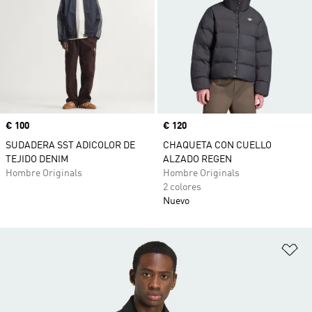
Precio
€ 100
Precio
€ 120
SUDADERA SST ADICOLOR DE
CHAQUETA CON CUELLO
TEJIDO DENIM
ALZADO REGEN
Hombre Originals
Hombre Originals
2 colores
Nuevo
Añ