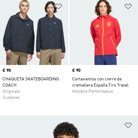
Añadir a la lista de deseos
Añ
Precio
€ 90
Precio
€ 90
CHAQUETA SKATEBOARDING
Cortavientos con cierre de
COACH
cremallera España Tiro Travel
Originals
Hombre Performance
3 colores
Añ