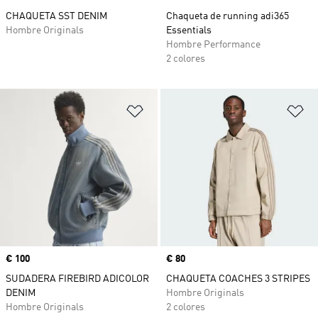
CHAQUETA SST DENIM
Chaqueta de running adi365
Hombre Originals
Essentials
Hombre Performance
2 colores
Añadir a la lista de deseos
Añ
Precio
€ 100
Precio
€ 80
SUDADERA FIREBIRD ADICOLOR
CHAQUETA COACHES 3 STRIPES
DENIM
Hombre Originals
Hombre Originals
2 colores