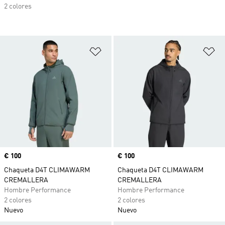
2 colores
Añadir a la lista de deseos
Añ
Precio
€ 100
Precio
€ 100
Chaqueta D4T CLIMAWARM
Chaqueta D4T CLIMAWARM
CREMALLERA
CREMALLERA
Hombre Performance
Hombre Performance
2 colores
2 colores
Nuevo
Nuevo