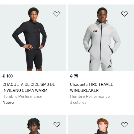
Añadir a la lista de deseos
Añ
Precio
€ 180
Precio
€ 75
CHAQUETA DE CICLISMO DE
Chaqueta TIRO TRAVEL
INVIERNO CLIMA WARM
WINDBREAKER
Hombre Performance
Hombre Performance
Nuevo
3 colores
Añadir a la lista de deseos
Añ