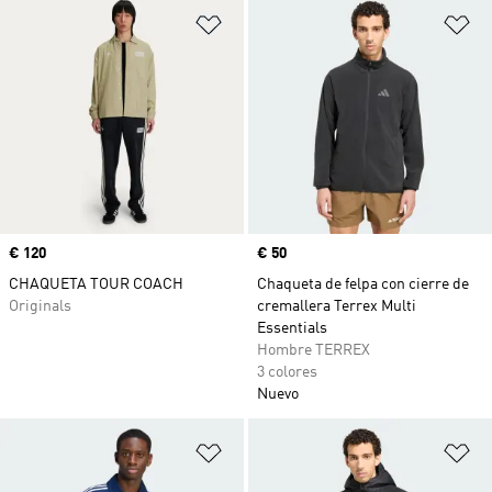
Añadir a la lista de deseos
Añ
Precio
€ 120
Precio
€ 50
CHAQUETA TOUR COACH
Chaqueta de felpa con cierre de
Originals
cremallera Terrex Multi
Essentials
Hombre TERREX
3 colores
Nuevo
Añadir a la lista de deseos
Añ