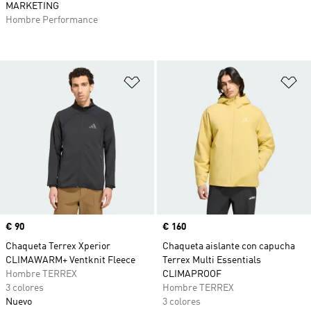
MARKETING
Hombre Performance
Añadir a la lista de deseos
Añ
Precio
€ 90
Precio
€ 160
Chaqueta Terrex Xperior
Chaqueta aislante con capucha
CLIMAWARM+ Ventknit Fleece
Terrex Multi Essentials
Hombre TERREX
CLIMAPROOF
3 colores
Hombre TERREX
Nuevo
3 colores