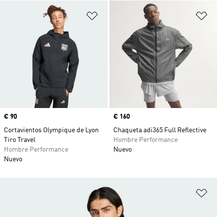
Añadir a la lista de deseos
Añ
Precio
€ 90
Precio
€ 160
Cortavientos Olympique de Lyon
Chaqueta adi365 Full Reflective
Tiro Travel
Hombre Performance
Hombre Performance
Nuevo
Nuevo
Añ