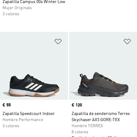
Zapatilla Campus 00s Winter Low
Mujer Originals
3 colores
Añadir a la lista de deseos
Añ
Precio
€ 55
Precio
€ 120
Zapatilla Speedcourt Indoor
Zapatilla de senderismo Terrex
Hombre Performance
Skychaser AX5 GORE-TEX
3 colores
Hombre TERREX
8 colores