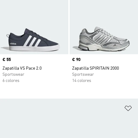
Precio
€ 55
Precio
€ 90
Zapatilla VS Pace 2.0
Zapatilla SPIRITAIN 2000
Sportswear
Sportswear
6 colores
14 colores
Añ