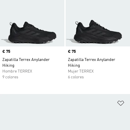
Precio
€ 75
Precio
€ 75
Zapatilla Terrex Anylander
Zapatilla Terrex Anylander
Hiking
Hiking
Hombre TERREX
Mujer TERREX
9 colores
6 colores
Añ