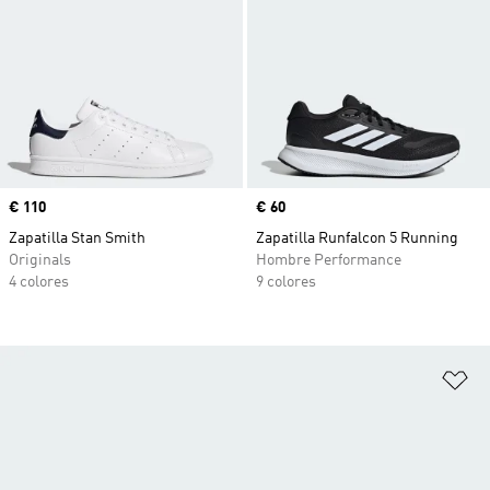
Precio
€ 110
Precio
€ 60
Zapatilla Stan Smith
Zapatilla Runfalcon 5 Running
Originals
Hombre Performance
4 colores
9 colores
Añ