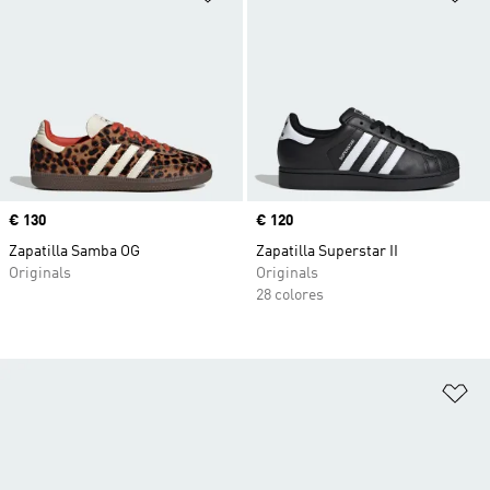
Precio
€ 130
Precio
€ 120
Zapatilla Samba OG
Zapatilla Superstar II
Originals
Originals
28 colores
Añ