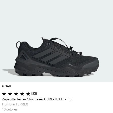
Precio
€ 160
(85)
Zapatilla Terrex Skychaser GORE-TEX Hiking
Hombre TERREX
10 colores