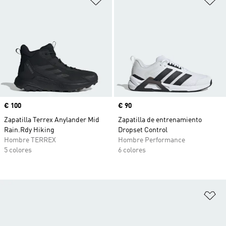
Precio
€ 100
Precio
€ 90
Zapatilla Terrex Anylander Mid
Zapatilla de entrenamiento
Rain.Rdy Hiking
Dropset Control
Hombre TERREX
Hombre Performance
5 colores
6 colores
Añ