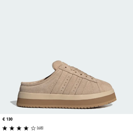
Precio
€ 130
(68)