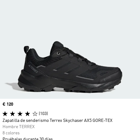
Precio
€ 120
(103)
Zapatilla de senderismo Terrex Skychaser AX5 GORE-TEX
Hombre TERREX
8 colores
Pruébalas durante 30 días