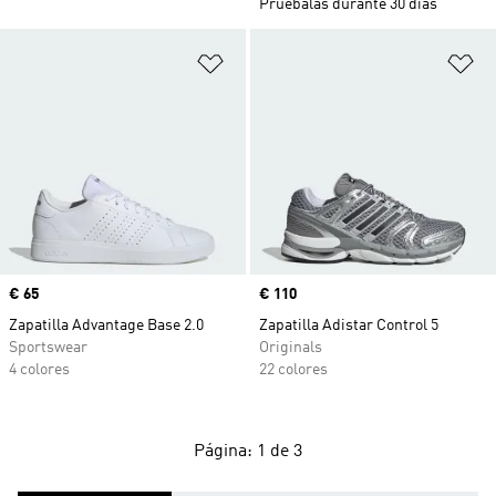
Pruébalas durante 30 días
Añadir a la lista de deseos
Añ
Precio
€ 65
Precio
€ 110
Zapatilla Advantage Base 2.0
Zapatilla Adistar Control 5
Sportswear
Originals
4 colores
22 colores
Página: 1 de 3