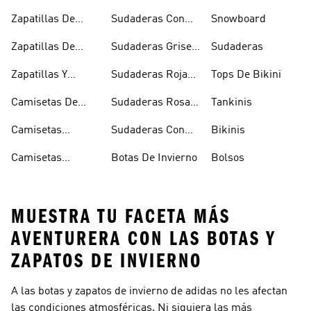
Senderismo
Y Crop Tops
Chanclas Blancas
Zapatillas De
Sudaderas Con
Snowboard
Skate
Capucha Azules
Zapatillas De
Sudaderas Grises
Sudaderas
Tenis
Con Capucha
Zapatillas Y
Sudaderas Rojas
Tops De Bikini
Calzado Verde
Con Capucha
Camisetas De
Sudaderas Rosas
Tankinis
Tirantes
Con Capucha
Camisetas
Sudaderas Con
Bikinis
Estampadas
Capucha Verde
Camisetas
Botas De Invierno
Bolsos
Blancas
MUESTRA TU FACETA MÁS
AVENTURERA CON LAS BOTAS Y
ZAPATOS DE INVIERNO
A las botas y zapatos de invierno de adidas no les afectan
las condiciones atmosféricas. Ni siquiera las más