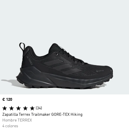
Precio
€ 120
(34)
Zapatilla Terrex Trailmaker GORE-TEX Hiking
Hombre TERREX
4 colores