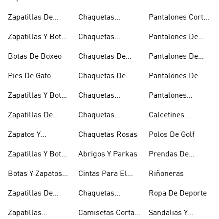
Azules
Negros
Zapatillas De
Chaquetas
Pantalones Cortos
Baloncesto
Técnicas
Por La Rodilla
Zapatillas Y Botas
Chaquetas
Pantalones De
Blancas
Blancas
Chándal
Botas De Boxeo
Chaquetas De
Pantalones De
Esquí
Esquí
Pies De Gato
Chaquetas De
Pantalones De
Golf
Golf
Zapatillas Y Botas
Chaquetas
Pantalones
Gore-tex
Impermeables
Negros
Zapatillas De
Chaquetas
Calcetines
Halterofilia
Marrones
Invisibles
Zapatos Y
Chaquetas Rosas
Polos De Golf
Zapatilllas
Zapatillas Y Botas
Abrigos Y Parkas
Prendas De
Doradas
Rojas
Compresión
Botas Y Zapatos
Cintas Para El
Riñoneras
Rosas
Pelo Y Viseras
Zapatillas De
Chaquetas
Ropa De Deporte
Rugby
Cortavientos
Zapatillas
Camisetas Cortas
Sandalias Y