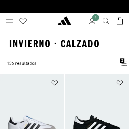
1
INVIERNO · CALZADO
2
136 resultados
Añadir a la lista de deseos
Añ