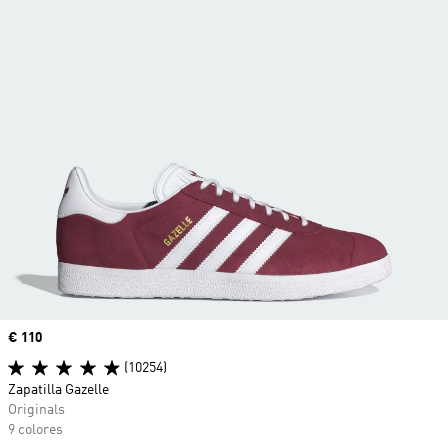
Precio
€ 110
(10254)
Zapatilla Gazelle
Originals
9 colores