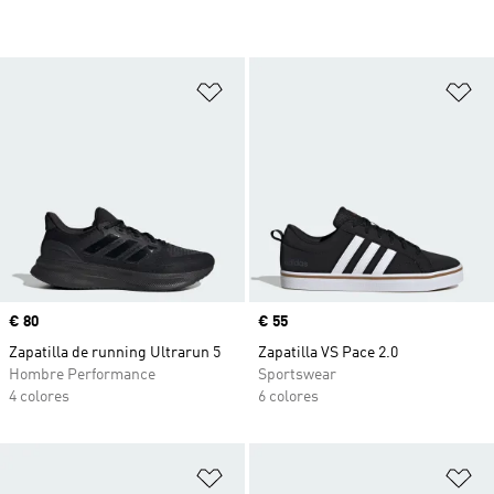
Añadir a la lista de deseos
Añ
Precio
€ 80
Precio
€ 55
Zapatilla de running Ultrarun 5
Zapatilla VS Pace 2.0
Hombre Performance
Sportswear
4 colores
6 colores
Añadir a la lista de deseos
Añ