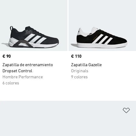
Precio
€ 90
Precio
€ 110
Zapatilla de entrenamiento
Zapatilla Gazelle
Dropset Control
Originals
Hombre Performance
9 colores
6 colores
Añ