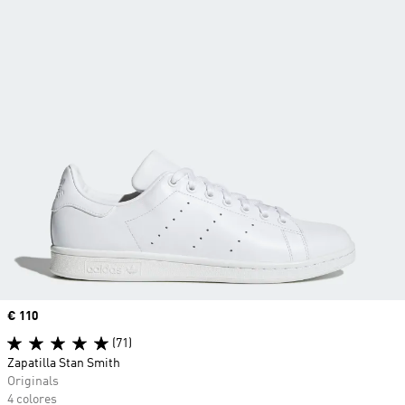
Precio
€ 110
(71)
Zapatilla Stan Smith
Originals
4 colores