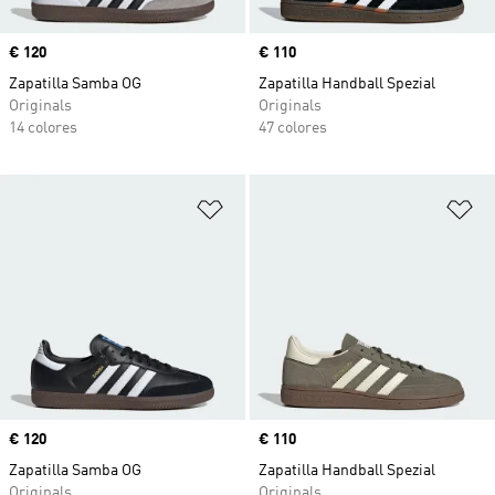
Precio
€ 120
Precio
€ 110
Zapatilla Samba OG
Zapatilla Handball Spezial
Originals
Originals
14 colores
47 colores
Añadir a la lista de deseos
Añ
Precio
€ 120
Precio
€ 110
Zapatilla Samba OG
Zapatilla Handball Spezial
Originals
Originals