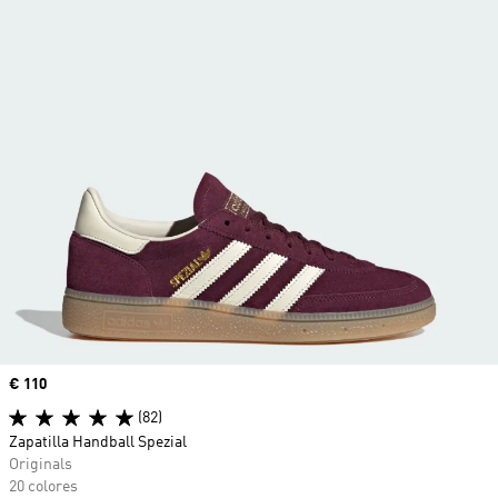
Precio
€ 110
(82)
Zapatilla Handball Spezial
Originals
20 colores