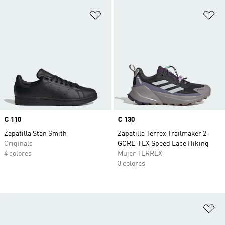
Añadir a la lista de deseos
Añ
Precio
€ 110
Precio
€ 130
Zapatilla Stan Smith
Zapatilla Terrex Trailmaker 2
Originals
GORE-TEX Speed Lace Hiking
4 colores
Mujer TERREX
3 colores
Añ