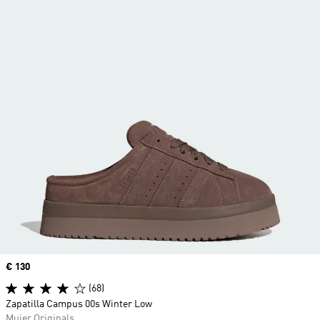
Precio
€ 130
(68)
Zapatilla Campus 00s Winter Low
Mujer Originals