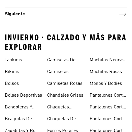
Siguiente
INVIERNO • CALZADO Y MÁS PARA
EXPLORAR
Tankinis
Camisetas De
Mochilas Negras
Manga Larga
Bikinis
Camisetas
Mochilas Rosas
Naranjas
Bolsos
Camisetas Rosas
Monos Y Bodies
Bolsas Deportivas
Chándales Grises
Pantalones Cortos
De Baloncesto
Bandoleras Y
Chaquetas
Pantalones Cortos
Bolsas De
Bomber Y Abrigos
Blancos
Braguitas De
Chaquetas De
Pantalones Cortos
Hombro
Acolchados
Bikini Y Tankini
Invierno
De Golf
Zapatillas Y Botas
Forros Polares
Pantalones Cortos