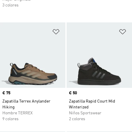
3 colores
Añadir a la lista de deseos
Añ
Precio
€ 75
Precio
€ 50
Zapatilla Terrex Anylander
Zapatilla Rapid Court Mid
Hiking
Winterized
Hombre TERREX
Niños Sportswear
9 colores
2 colores