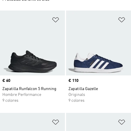
Añadir a la lista de deseos
Añ
Precio
€ 60
Precio
€ 110
Zapatilla Runfalcon 5 Running
Zapatilla Gazelle
Hombre Performance
Originals
9 colores
9 colores
Añadir a la lista de deseos
Añ