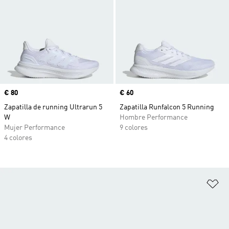
Precio
€ 80
Precio
€ 60
Zapatilla de running Ultrarun 5
Zapatilla Runfalcon 5 Running
W
Hombre Performance
Mujer Performance
9 colores
4 colores
Añ