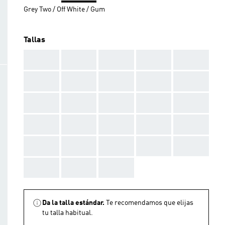
Grey Two / Off White / Gum
Tallas
AAA
AAA
AAA
AAA
AAA
AAA
AAA
AAA
AAA
AAA
AAA
AAA
AAA
AAA
AAA
AAA
AAA
AAA
AAA
AAA
AAA
AAA
AAA
AAA
AAA
AAA
AAA
AAA
Da la talla estándar.
Te recomendamos que elijas
tu talla habitual.