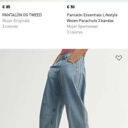
Precio
€ 85
Precio
€ 50
PANTALÓN OG TWEED
Pantalón Essentials Lifestyle
Mujer Originals
Woven Parachute 3 bandas
2 colores
Mujer Sportswear
3 colores
Añ