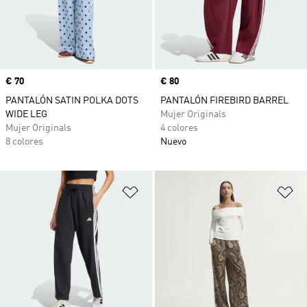
Precio
€ 70
Precio
€ 80
PANTALÓN SATIN POLKA DOTS
PANTALÓN FIREBIRD BARREL
WIDE LEG
Mujer Originals
Mujer Originals
4 colores
8 colores
Nuevo
Añadir a la lista de deseos
Añ