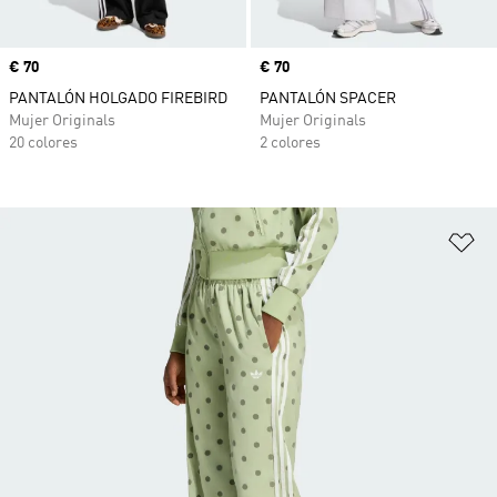
Precio
€ 70
Precio
€ 70
PANTALÓN HOLGADO FIREBIRD
PANTALÓN SPACER
Mujer Originals
Mujer Originals
20 colores
2 colores
Añ