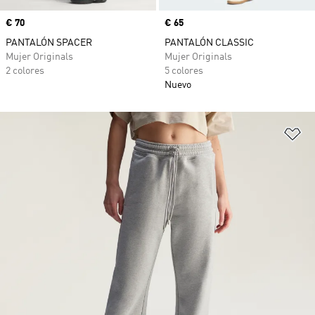
Precio
€ 70
Precio
€ 65
PANTALÓN SPACER
PANTALÓN CLASSIC
Mujer Originals
Mujer Originals
2 colores
5 colores
Nuevo
Añ