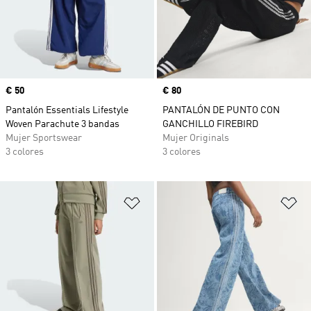
Precio
€ 50
Precio
€ 80
Pantalón Essentials Lifestyle
PANTALÓN DE PUNTO CON
Woven Parachute 3 bandas
GANCHILLO FIREBIRD
Mujer Sportswear
Mujer Originals
3 colores
3 colores
Añadir a la lista de deseos
Añ