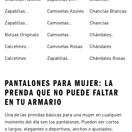
Oferta
Zapatillas
Camisetas Azules
Chanclas Blancas
Sambas Blancas
Zapatillas
Camisetas
Chanclas
Superstar
Negras
Bolsas Originals
Camisetas
Chándales
Blancas
Originals
Blancos
Calcetines
Camisetas Rosas
Chándales
Tobilleros
Calcetines
Zapatillas
Chándales Rosas
Blancos
Campus
PANTALONES PARA MUJER: LA
PRENDA QUE NO PUEDE FALTAR
EN TU ARMARIO
Una de las prendas básicas para una mujer en cualquier
momento del día son los pantalones. Pueden ser cortos
o largos, elegantes o deportivos, anchos o ajustados,