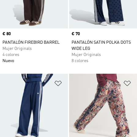
Precio
€ 80
Precio
€ 70
PANTALÓN FIREBIRD BARREL
PANTALÓN SATIN POLKA DOTS
Mujer Originals
WIDE LEG
4 colores
Mujer Originals
Nuevo
8 colores
Añadir a la lista de deseos
Añ