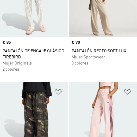
Precio
€ 85
Precio
€ 70
PANTALÓN DE ENCAJE CLÁSICO
PANTALÓN RECTO SOFT LUX
FIREBIRD
Mujer Sportswear
Mujer Originals
3 colores
2 colores
Añadir a la lista de deseos
Añ