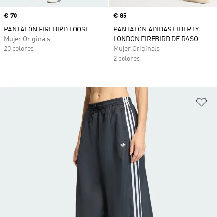
Precio
€ 70
Precio
€ 85
PANTALÓN FIREBIRD LOOSE
PANTALÓN ADIDAS LIBERTY
Mujer Originals
LONDON FIREBIRD DE RASO
20 colores
Mujer Originals
2 colores
Añ