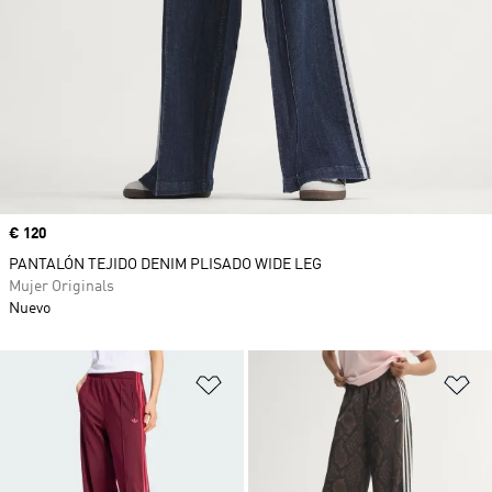
Precio
€ 120
PANTALÓN TEJIDO DENIM PLISADO WIDE LEG
Mujer Originals
Nuevo
Añadir a la lista de deseos
Añ