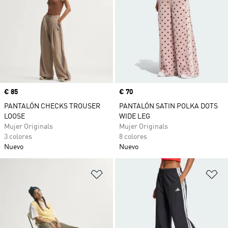
Precio
€ 85
Precio
€ 70
PANTALÓN CHECKS TROUSER
PANTALÓN SATIN POLKA DOTS
LOOSE
WIDE LEG
Mujer Originals
Mujer Originals
3 colores
8 colores
Nuevo
Nuevo
Añadir a la lista de deseos
Añ