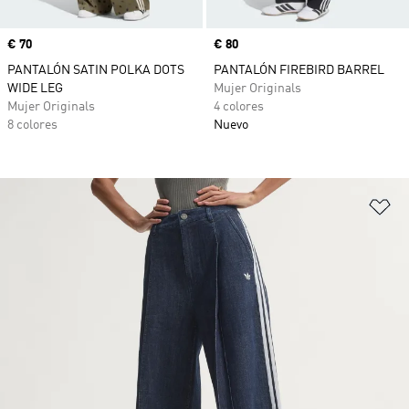
Precio
€ 70
Precio
€ 80
PANTALÓN SATIN POLKA DOTS
PANTALÓN FIREBIRD BARREL
WIDE LEG
Mujer Originals
Mujer Originals
4 colores
8 colores
Nuevo
Añ