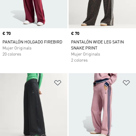
Precio
€ 70
Precio
€ 70
PANTALÓN HOLGADO FIREBIRD
PANTALÓN WIDE LEG SATIN
Mujer Originals
SNAKE PRINT
20 colores
Mujer Originals
2 colores
Añadir a la lista de deseos
Añ