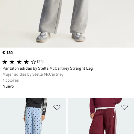
Precio
€ 130
(25)
Pantalón adidas by Stella McCartney Straight Leg
Mujer adidas by Stella McCartney
4 colores
Nuevo
Añadir a la lista de deseos
Añ