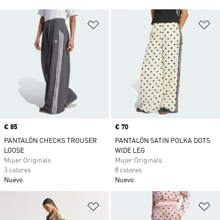
Añadir a la lista de deseos
Añ
Precio
€ 85
Precio
€ 70
PANTALÓN CHECKS TROUSER
PANTALÓN SATIN POLKA DOTS
LOOSE
WIDE LEG
Mujer Originals
Mujer Originals
3 colores
8 colores
Nuevo
Nuevo
Añadir a la lista de deseos
Añ