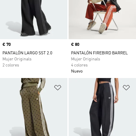
Precio
€ 70
Precio
€ 80
PANTALÓN LARGO SST 2.0
PANTALÓN FIREBIRD BARREL
Mujer Originals
Mujer Originals
2 colores
4 colores
Nuevo
Añadir a la lista de deseos
Añ