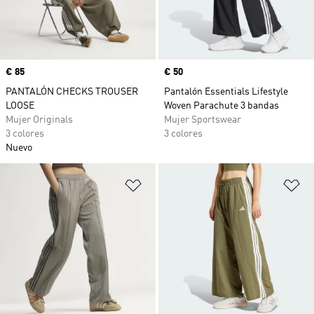
Precio
€ 85
Precio
€ 50
PANTALÓN CHECKS TROUSER
Pantalón Essentials Lifestyle
LOOSE
Woven Parachute 3 bandas
Mujer Originals
Mujer Sportswear
3 colores
3 colores
Nuevo
Añadir a la lista de deseos
Añ