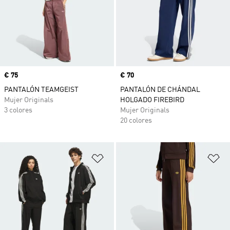
Precio
€ 75
Precio
€ 70
PANTALÓN TEAMGEIST
PANTALÓN DE CHÁNDAL
Mujer Originals
HOLGADO FIREBIRD
3 colores
Mujer Originals
20 colores
Añadir a la lista de deseos
Añ