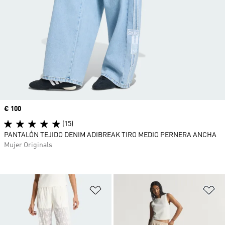
Precio
€ 100
(15)
PANTALÓN TEJIDO DENIM ADIBREAK TIRO MEDIO PERNERA ANCHA
Mujer Originals
Añadir a la lista de deseos
Añ