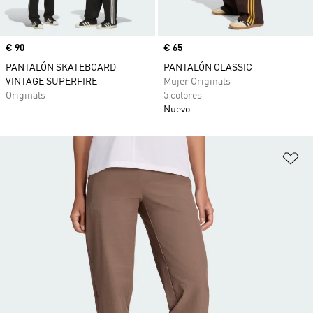
Precio
€ 90
Precio
€ 65
PANTALÓN SKATEBOARD
PANTALÓN CLASSIC
VINTAGE SUPERFIRE
Mujer Originals
Originals
5 colores
Nuevo
Añ