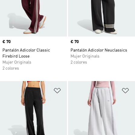
Precio
€ 70
Precio
€ 70
Pantalón Adicolor Classic
Pantalón Adicolor Neuclassics
Firebird Loose
Mujer Originals
Mujer Originals
2 colores
2 colores
Añadir a la lista de deseos
Añ