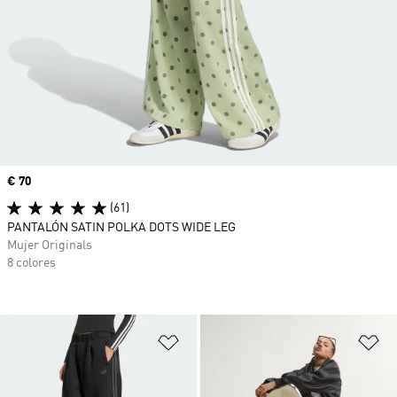
Precio
€ 70
(61)
PANTALÓN SATIN POLKA DOTS WIDE LEG
Mujer Originals
8 colores
Añadir a la lista de deseos
Añ