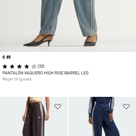
Precio
€ 85
(35)
PANTALÓN VAQUERO HIGH RISE BARREL LEG
Mujer Originals
Añadir a la lista de deseos
Añ