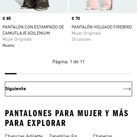
Precio
€ 85
Precio
€ 70
PANTALÓN CON ESTAMPADO DE
PANTALÓN HOLGADO FIREBIRD
CAMUFLAJE ADILENIUM
Mujer Originals
Mujer Originals
20 colores
Nuevo
Página: 1 de 11
Siguiente
PANTALONES PARA MUJER Y MÁS
PARA EXPLORAR
Chanclas Adilette
Zapatillas En
Chalecos