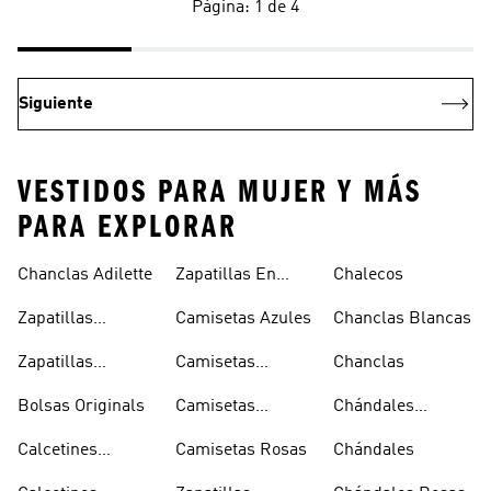
Página: 1 de 4
Siguiente
VESTIDOS PARA MUJER Y MÁS
PARA EXPLORAR
Chanclas Adilette
Zapatillas En
Chalecos
Oferta
Zapatillas
Camisetas Azules
Chanclas Blancas
Sambas Blancas
Zapatillas
Camisetas
Chanclas
Superstar
Negras
Bolsas Originals
Camisetas
Chándales
Blancas
Originals
Blancos
Calcetines
Camisetas Rosas
Chándales
Tobilleros