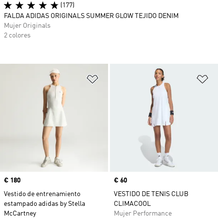
(177)
FALDA ADIDAS ORIGINALS SUMMER GLOW TEJIDO DENIM
Mujer Originals
2 colores
Añadir a la lista de deseos
Añ
Precio
€ 180
Precio
€ 60
Vestido de entrenamiento
VESTIDO DE TENIS CLUB
estampado adidas by Stella
CLIMACOOL
McCartney
Mujer Performance