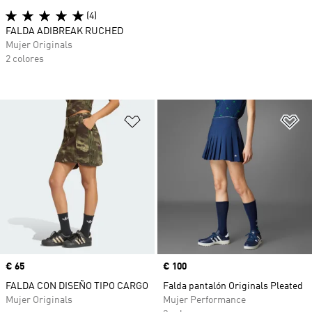
(4)
FALDA ADIBREAK RUCHED
Mujer Originals
2 colores
Añadir a la lista de deseos
Añ
Precio
€ 65
Precio
€ 100
FALDA CON DISEÑO TIPO CARGO
Falda pantalón Originals Pleated
Mujer Originals
Mujer Performance