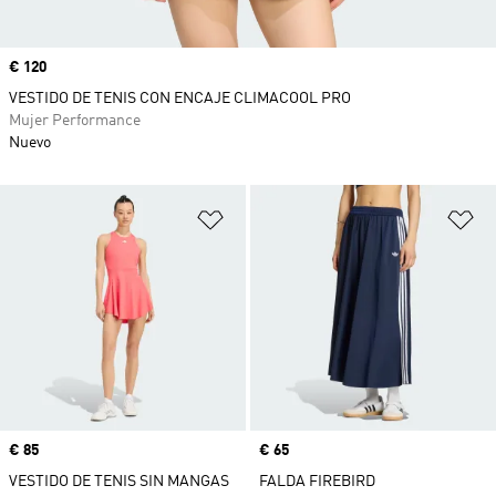
Precio
€ 120
VESTIDO DE TENIS CON ENCAJE CLIMACOOL PRO
Mujer Performance
Nuevo
Añadir a la lista de deseos
Añ
Precio
€ 85
Precio
€ 65
VESTIDO DE TENIS SIN MANGAS
FALDA FIREBIRD