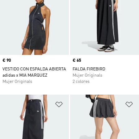
Precio
€ 90
Precio
€ 65
VESTIDO CON ESPALDA ABIERTA
FALDA FIREBIRD
adidas x MIA MARQUEZ
Mujer Originals
Mujer Originals
2 colores
Añadir a la lista de deseos
Añ