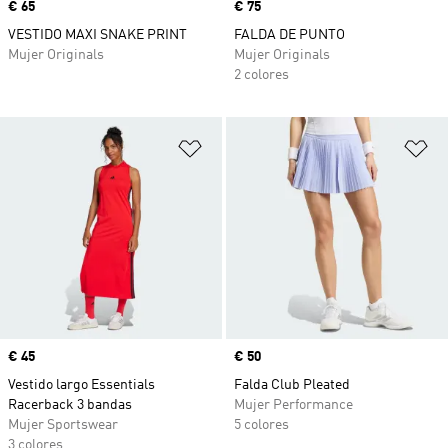
Precio
€ 65
Precio
€ 75
VESTIDO MAXI SNAKE PRINT
FALDA DE PUNTO
Mujer Originals
Mujer Originals
2 colores
Añadir a la lista de deseos
Añ
Precio
€ 45
Precio
€ 50
Vestido largo Essentials
Falda Club Pleated
Racerback 3 bandas
Mujer Performance
Mujer Sportswear
5 colores
3 colores