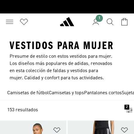
1
VESTIDOS PARA MUJER
Presume de estilo con estos vestidos para mujer.
Los diseños más populares de adidas, renovados
en esta colección de
faldas y vestidos para
mujer
. Calidad y confort para tus actividades.
Camisetas de fútbol
Camisetas y tops
Pantalones cortos
Sujet
2
153 resultados
Añadir a la lista de deseos
Añ