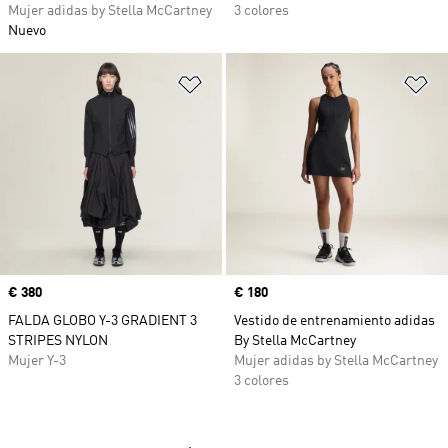
Mujer adidas by Stella McCartney
3 colores
Nuevo
Añadir a la lista de deseos
Añ
Precio
€ 380
Precio
€ 180
FALDA GLOBO Y-3 GRADIENT 3
Vestido de entrenamiento adidas
STRIPES NYLON
By Stella McCartney
Mujer Y-3
Mujer adidas by Stella McCartney
3 colores