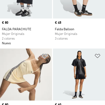
Precio
€ 80
Precio
€ 45
FALDA PARACHUTE
Falda Balloon
Mujer Originals
Mujer Originals
2 colores
3 colores
Nuevo
Añadir a la lista de deseos
Añ
Precio
€ 80
Precio
€ 60