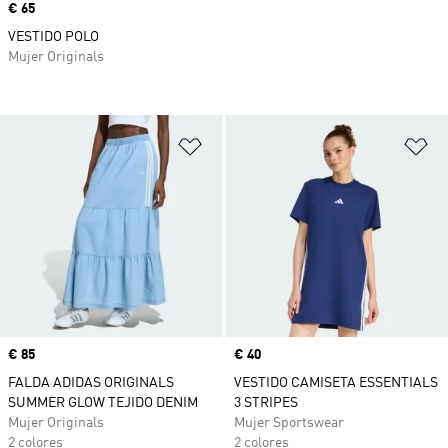
Precio
€ 65
VESTIDO POLO
Mujer Originals
Añadir a la lista de deseos
Añ
Precio
€ 85
Precio
€ 40
FALDA ADIDAS ORIGINALS
VESTIDO CAMISETA ESSENTIALS
SUMMER GLOW TEJIDO DENIM
3 STRIPES
Mujer Originals
Mujer Sportswear
2 colores
2 colores