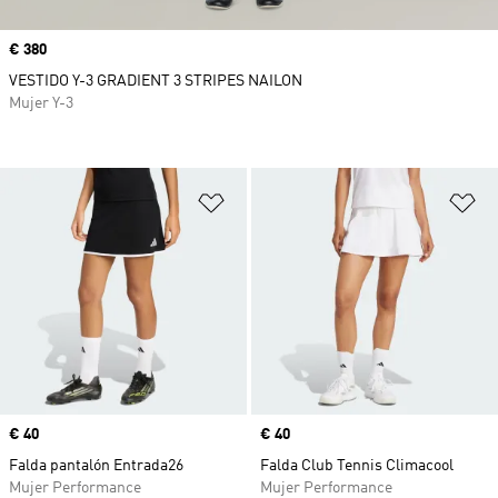
Precio
€ 380
VESTIDO Y-3 GRADIENT 3 STRIPES NAILON
Mujer Y-3
Añadir a la lista de deseos
Añ
Precio
€ 40
Precio
€ 40
Falda pantalón Entrada26
Falda Club Tennis Climacool
Mujer Performance
Mujer Performance