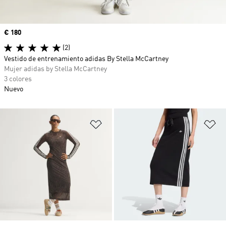
Precio
€ 180
(2)
Vestido de entrenamiento adidas By Stella McCartney
Mujer adidas by Stella McCartney
3 colores
Nuevo
Añadir a la lista de deseos
Añ