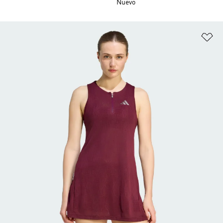
Nuevo
Añ