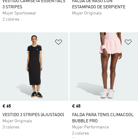
VESTIDO CAMISETA ESSENTIALS
FALDA DE RASO CON
3 STRIPES
ESTAMPADO DE SERPIENTE
Mujer Sportswear
Mujer Originals
2 colores
Añadir a la lista de deseos
Añ
Precio
€ 65
Precio
€ 65
VESTIDO 3 STRIPES (AJUSTADO)
FALDA PARA TENIS CLIMACOOL
Mujer Originals
BUBBLE PRO
3 colores
Mujer Performance
2 colores