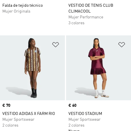
Falda de tejido técnico
VESTIDO DE TENIS CLUB
Mujer Originals
CLIMACOOL
Mujer Performance
3 colores
Añadir a la lista de deseos
Añ
Precio
€ 70
Precio
€ 60
VESTIDO ADIDAS X FARM RIO
VESTIDO STADIUM
Mujer Sportswear
Mujer Sportswear
2 colores
2 colores