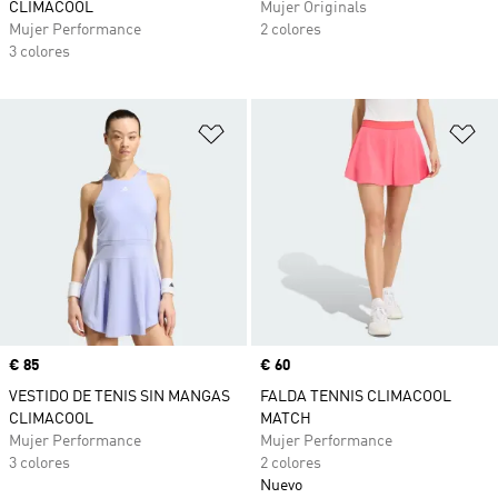
CLIMACOOL
Mujer Originals
Mujer Performance
2 colores
3 colores
Añadir a la lista de deseos
Añ
Precio
€ 85
Precio
€ 60
VESTIDO DE TENIS SIN MANGAS
FALDA TENNIS CLIMACOOL
CLIMACOOL
MATCH
Mujer Performance
Mujer Performance
3 colores
2 colores
Nuevo