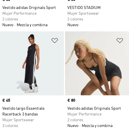
Vestido adidas Originals Sport
VESTIDO STADIUM
Mujer Performance
Mujer Sportswear
2 colores
2 colores
Nuevo
Mezcla y combina
Nuevo
Añadir a la lista de deseos
Añ
Precio
€ 45
Precio
€ 80
Vestido largo Essentials
Vestido adidas Originals Sport
Racerback 3 bandas
Mujer Performance
Mujer Sportswear
2 colores
3 colores
Nuevo
Mezcla y combina