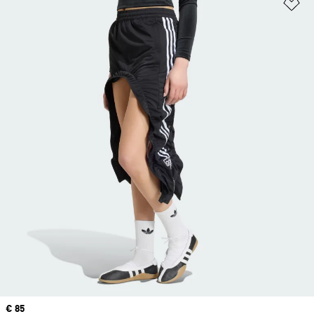
Añ
Precio
€ 85