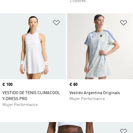
2 colores
Añadir a la lista de deseos
Añ
Precio
€ 100
Precio
€ 80
VESTIDO DE TENIS CLIMACOOL
Vestido Argentina Originals
Y-DRESS PRO
Mujer Performance
Mujer Performance
Añ