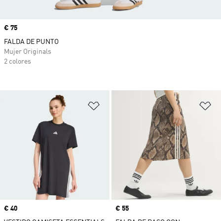
Precio
€ 75
FALDA DE PUNTO
Mujer Originals
2 colores
Añadir a la lista de deseos
Añ
Precio
€ 40
Precio
€ 55