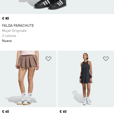
Precio
€ 80
FALDA PARACHUTE
Mujer Originals
2 colores
Nuevo
Añadir a la lista de deseos
Añ
Precio
€ 60
Precio
€ 60