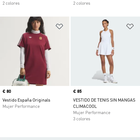
2 colores
2 colores
Añadir a la lista de deseos
Añ
Precio
€ 80
Precio
€ 85
Vestido España Originals
VESTIDO DE TENIS SIN MANGAS
Mujer Performance
CLIMACOOL
Mujer Performance
3 colores