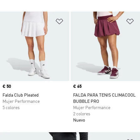
Añadir a la lista de deseos
Añ
Precio
€ 50
Precio
€ 65
Falda Club Pleated
FALDA PARA TENIS CLIMACOOL
Mujer Performance
BUBBLE PRO
5 colores
Mujer Performance
2 colores
Nuevo