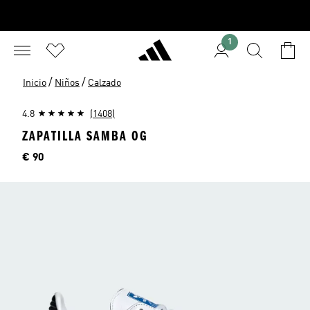
1
/
/
Inicio
Niños
Calzado
4.8
(1408)
ZAPATILLA SAMBA OG
Precio
€ 90