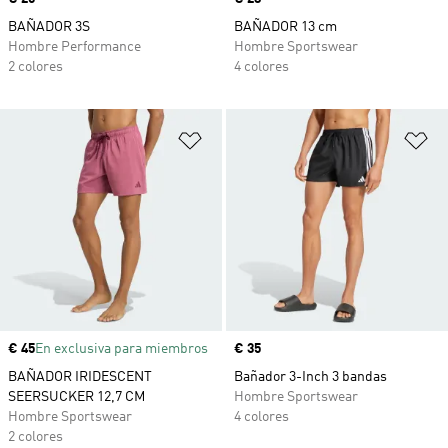
BAÑADOR 3S
BAÑADOR 13 cm
Hombre Performance
Hombre Sportswear
2 colores
4 colores
Añadir a la lista de deseos
Añ
Precio
€ 45
En exclusiva para miembros
Precio
€ 35
BAÑADOR IRIDESCENT
Bañador 3-Inch 3 bandas
SEERSUCKER 12,7 CM
Hombre Sportswear
Hombre Sportswear
4 colores
2 colores