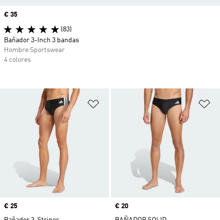
Precio
€ 35
(83)
Bañador 3-Inch 3 bandas
Hombre Sportswear
4 colores
Añadir a la lista de deseos
Añ
Precio
€ 25
Precio
€ 20