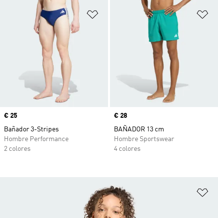
Añadir a la lista de deseos
Añ
Precio
€ 25
Precio
€ 28
Bañador 3-Stripes
BAÑADOR 13 cm
Hombre Performance
Hombre Sportswear
2 colores
4 colores
Añ