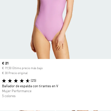
Precio actual
€ 21
€ 19,50 Último precio más bajo
€ 30 Precio original
(25)
Bañador de espalda con tirantes en V
Mujer Performance
5 colores