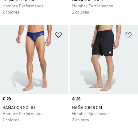
Bañador 3-Stripes
BAÑADOR SOLID
Hombre Performance
Hombre Performance
2 colores
2 colores
Añadir a la lista de deseos
Añ
Precio
€ 20
Precio
€ 28
BAÑADOR SOLID
BAÑADOR 8 CM
Hombre Performance
Hombre Sportswear
2 colores
3 colores