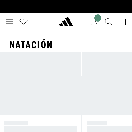
1
NATACIÓN
TRAINING
LEISURE
Diseño deportivo. Alto rendimient
Nacida para el deport