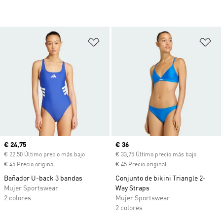
Añadir a la lista de deseos
Añ
Precio actual
€ 24,75
Precio actual
€ 36
€ 22,50 Último precio más bajo
€ 33,75 Último precio más bajo
€ 45 Precio original
€ 45 Precio original
Bañador U-back 3 bandas
Conjunto de bikini Triangle 2-
Mujer Sportswear
Way Straps
2 colores
Mujer Sportswear
2 colores