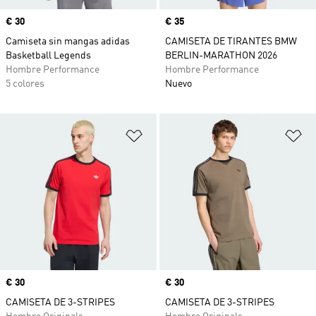
Precio
€ 30
Precio
€ 35
Camiseta sin mangas adidas
CAMISETA DE TIRANTES BMW
Basketball Legends
BERLIN-MARATHON 2026
Hombre Performance
Hombre Performance
5 colores
Nuevo
Añadir a la lista de deseos
Añ
Precio
€ 30
Precio
€ 30
CAMISETA DE 3-STRIPES
CAMISETA DE 3-STRIPES