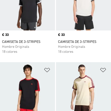
Precio
€ 33
Precio
€ 33
CAMISETA DE 3-STRIPES
CAMISETA DE 3-STRIPES
Hombre Originals
Hombre Originals
18 colores
18 colores
Añadir a la lista de deseos
Añ