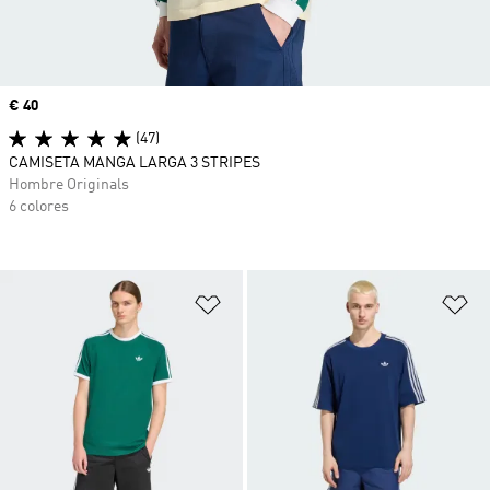
Precio
€ 40
(47)
CAMISETA MANGA LARGA 3 STRIPES
Hombre Originals
6 colores
Añadir a la lista de deseos
Añ