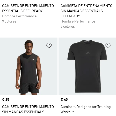
CAMISETA DE ENTRENAMIENTO
CAMISETA DE ENTRENAMIENTO
ESSENTIALS FEELREADY
SIN MANGAS ESSENTIALS
Hombre Performance
FEELREADY
9 colores
Hombre Performance
3 colores
Añadir a la lista de deseos
Añ
Precio
€ 25
Precio
€ 40
CAMISETA DE ENTRENAMIENTO
Camiseta Designed for Training
SIN MANGAS ESSENTIALS
Workout