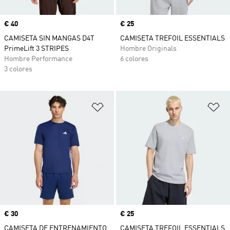
Precio
€ 40
Precio
€ 25
CAMISETA SIN MANGAS D4T
CAMISETA TREFOIL ESSENTIALS
PrimeLift 3 STRIPES
Hombre Originals
Hombre Performance
6 colores
3 colores
Añadir a la lista de deseos
Añ
Precio
€ 30
Precio
€ 25
CAMISETA DE ENTRENAMIENTO
CAMISETA TREFOIL ESSENTIALS