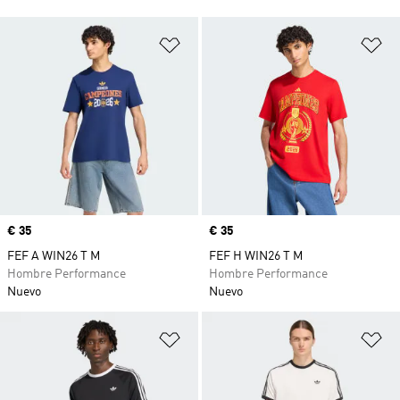
Añadir a la lista de deseos
Añ
Precio
€ 35
Precio
€ 35
FEF A WIN26 T M
FEF H WIN26 T M
Hombre Performance
Hombre Performance
Nuevo
Nuevo
Añadir a la lista de deseos
Añ