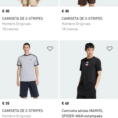
Precio
€ 30
Precio
€ 30
CAMISETA DE 3-STRIPES
CAMISETA DE 3-STRIPES
Hombre Originals
Hombre Originals
18 colores
18 colores
Añadir a la lista de deseos
Añ
Precio
€ 33
Precio
€ 40
CAMISETA DE 3-STRIPES
Camiseta adidas MARVEL
Hombre Originals
SPIDER-MAN estampada