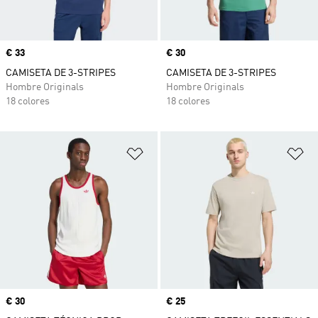
Precio
€ 33
Precio
€ 30
CAMISETA DE 3-STRIPES
CAMISETA DE 3-STRIPES
Hombre Originals
Hombre Originals
18 colores
18 colores
Añadir a la lista de deseos
Añ
Precio
€ 30
Precio
€ 25