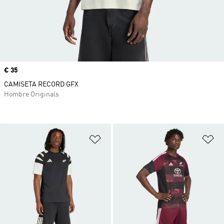
Precio
€ 35
CAMISETA RECORD GFX
Hombre Originals
Añadir a la lista de deseos
Añ