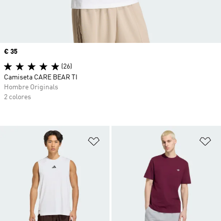
Precio
€ 35
(26)
Camiseta CARE BEAR TI
Hombre Originals
2 colores
Añadir a la lista de deseos
Añ