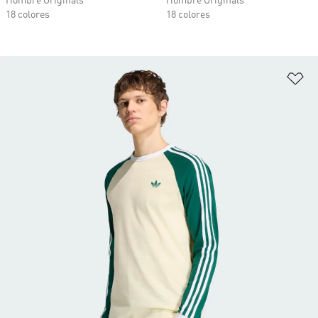
Hombre Originals
Hombre Originals
18 colores
18 colores
Añ