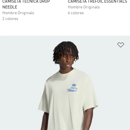
CAMISETA TÉCNICA DROP
CAMISETA TREFOIL ESSENTIALS
NEEDLE
Hombre Originals
Hombre Originals
6 colores
2 colores
Añ