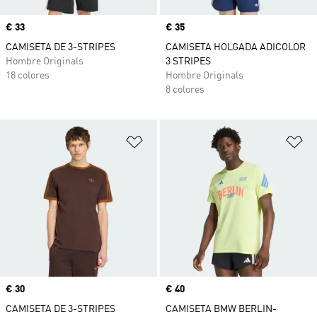
Precio
€ 33
Precio
€ 35
CAMISETA DE 3-STRIPES
CAMISETA HOLGADA ADICOLOR
Hombre Originals
3 STRIPES
18 colores
Hombre Originals
8 colores
Añadir a la lista de deseos
Añ
Precio
€ 30
Precio
€ 40
CAMISETA DE 3-STRIPES
CAMISETA BMW BERLIN-