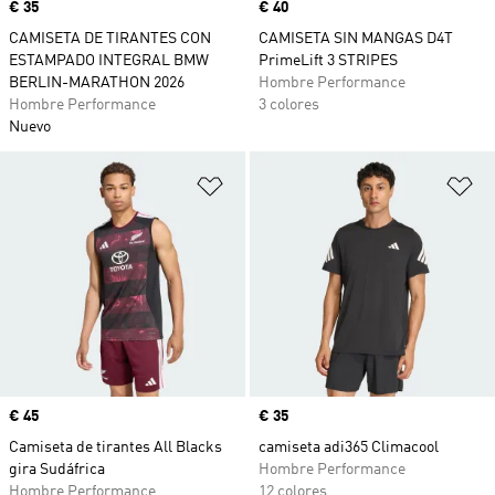
Precio
€ 35
Precio
€ 40
CAMISETA DE TIRANTES CON
CAMISETA SIN MANGAS D4T
ESTAMPADO INTEGRAL BMW
PrimeLift 3 STRIPES
BERLIN-MARATHON 2026
Hombre Performance
Hombre Performance
3 colores
Nuevo
Añadir a la lista de deseos
Añ
Precio
€ 45
Precio
€ 35
Camiseta de tirantes All Blacks
camiseta adi365 Climacool
gira Sudáfrica
Hombre Performance
Hombre Performance
12 colores