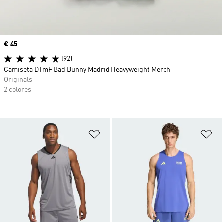
Precio
€ 45
(92)
Camiseta DTmF Bad Bunny Madrid Heavyweight Merch
Originals
2 colores
Añadir a la lista de deseos
Añ