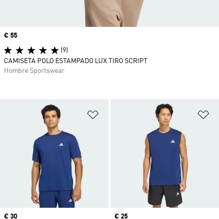
Precio
€ 55
(9)
CAMISETA POLO ESTAMPADO LUX TIRO SCRIPT
Hombre Sportswear
Añadir a la lista de deseos
Añ
Precio
€ 30
Precio
€ 25