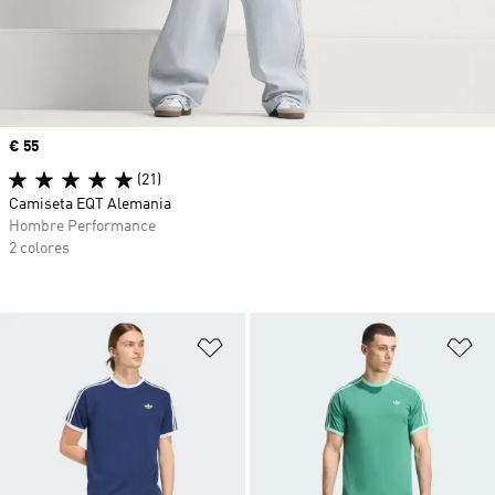
Precio
€ 55
(21)
Camiseta EQT Alemania
Hombre Performance
2 colores
Añadir a la lista de deseos
Añ