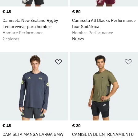
Precio
€ 45
Precio
€ 50
Camiseta New Zealand Rygby
Camiseta All Blacks Performance
Leisurewear para hombre
tour Sudáfrica
Hombre Performance
Hombre Performance
2 colores
Nuevo
Añadir a la lista de deseos
Añ
Precio
€ 45
Precio
€ 30
CAMISETA MANGA LARGA BMW
CAMISETA DE ENTRENAMIENTO