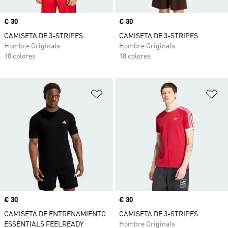
Precio
€ 30
Precio
€ 30
CAMISETA DE 3-STRIPES
CAMISETA DE 3-STRIPES
Hombre Originals
Hombre Originals
18 colores
18 colores
Añadir a la lista de deseos
Añ
Precio
€ 30
Precio
€ 30
CAMISETA DE ENTRENAMIENTO
CAMISETA DE 3-STRIPES
ESSENTIALS FEELREADY
Hombre Originals