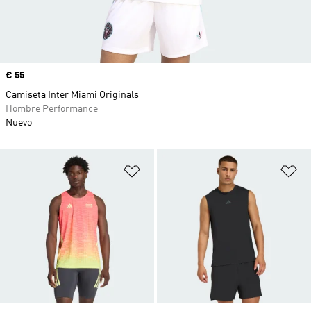
Precio
€ 55
Camiseta Inter Miami Originals
Hombre Performance
Nuevo
Añadir a la lista de deseos
Añ