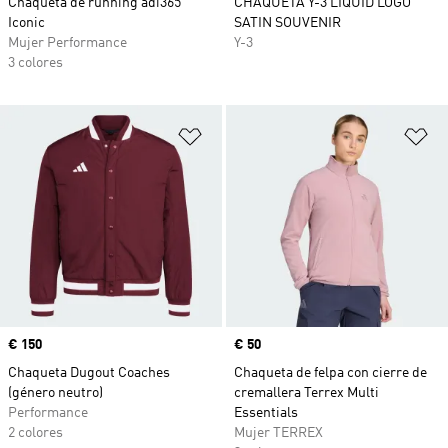
Chaqueta de running adi365
CHAQUETA Y-3 LIQUID LOGO
Iconic
SATIN SOUVENIR
Mujer Performance
Y-3
3 colores
Añadir a la lista de deseos
Añ
Precio
€ 150
Precio
€ 50
Chaqueta Dugout Coaches
Chaqueta de felpa con cierre de
(género neutro)
cremallera Terrex Multi
Performance
Essentials
2 colores
Mujer TERREX