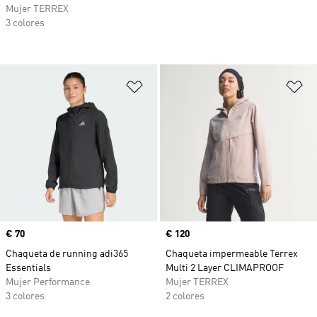
Mujer TERREX
3 colores
Añadir a la lista de deseos
Añ
Precio
€ 70
Precio
€ 120
Chaqueta de running adi365
Chaqueta impermeable Terrex
Essentials
Multi 2 Layer CLIMAPROOF
Mujer Performance
Mujer TERREX
3 colores
2 colores