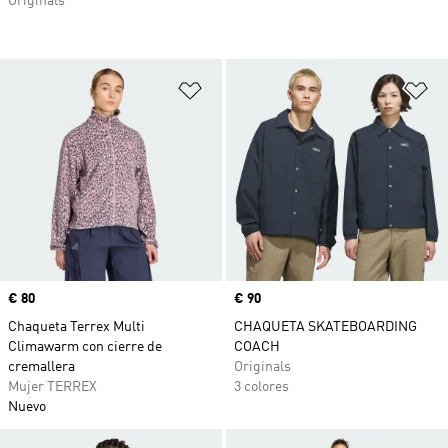
Originals
Añadir a la lista de deseos
Añ
Precio
€ 80
Precio
€ 90
Chaqueta Terrex Multi
CHAQUETA SKATEBOARDING
Climawarm con cierre de
COACH
cremallera
Originals
Mujer TERREX
3 colores
Nuevo