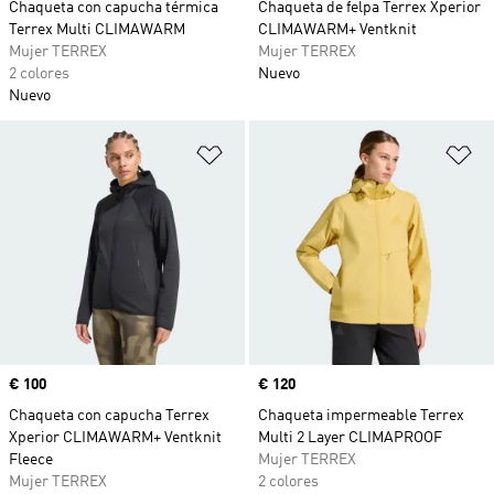
Chaqueta con capucha térmica
Chaqueta de felpa Terrex Xperior
Terrex Multi CLIMAWARM
CLIMAWARM+ Ventknit
Mujer TERREX
Mujer TERREX
2 colores
Nuevo
Nuevo
Añadir a la lista de deseos
Añ
Precio
€ 100
Precio
€ 120
Chaqueta con capucha Terrex
Chaqueta impermeable Terrex
Xperior CLIMAWARM+ Ventknit
Multi 2 Layer CLIMAPROOF
Fleece
Mujer TERREX
Mujer TERREX
2 colores