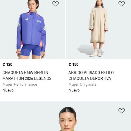
Añadir a la lista de deseos
Añ
Precio
€ 120
Precio
€ 150
CHAQUETA BMW BERLIN-
ABRIGO PLISADO ESTILO
MARATHON 2026 LEGENDS
CHAQUETA DEPORTIVA
Mujer Performance
Mujer Originals
Nuevo
Nuevo
Añ