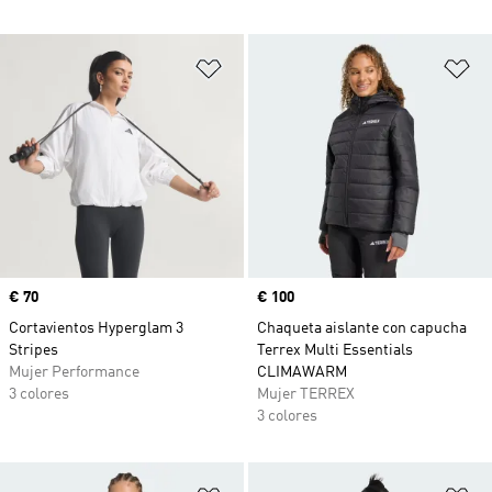
Añadir a la lista de deseos
Añ
Precio
€ 70
Precio
€ 100
Cortavientos Hyperglam 3
Chaqueta aislante con capucha
Stripes
Terrex Multi Essentials
Mujer Performance
CLIMAWARM
3 colores
Mujer TERREX
3 colores