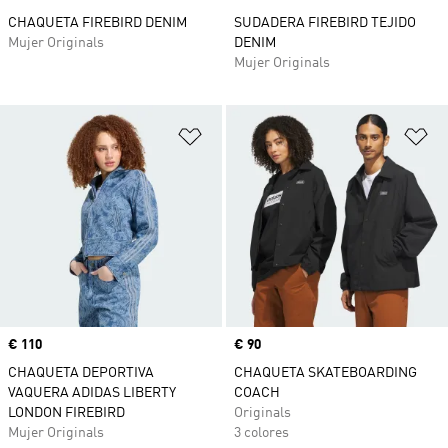
CHAQUETA FIREBIRD DENIM
SUDADERA FIREBIRD TEJIDO
Mujer Originals
DENIM
Mujer Originals
Añadir a la lista de deseos
Añ
Precio
€ 110
Precio
€ 90
CHAQUETA DEPORTIVA
CHAQUETA SKATEBOARDING
VAQUERA ADIDAS LIBERTY
COACH
LONDON FIREBIRD
Originals
Mujer Originals
3 colores