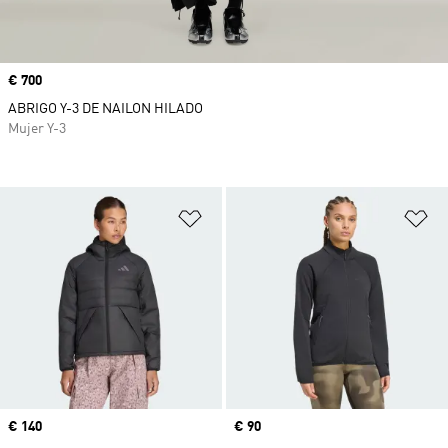
Precio
€ 700
ABRIGO Y-3 DE NAILON HILADO
Mujer Y-3
Añadir a la lista de deseos
Añ
Precio
€ 140
Precio
€ 90