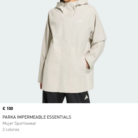
Precio
€ 100
PARKA IMPERMEABLE ESSENTIALS
Mujer Sportswear
2 colores