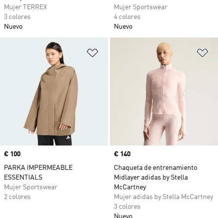
Mujer TERREX
Mujer Sportswear
3 colores
4 colores
Nuevo
Nuevo
Añadir a la lista de deseos
Añ
Precio
€ 100
Precio
€ 140
PARKA IMPERMEABLE
Chaqueta de entrenamiento
ESSENTIALS
Midlayer adidas by Stella
Mujer Sportswear
McCartney
2 colores
Mujer adidas by Stella McCartney
3 colores
Nuevo