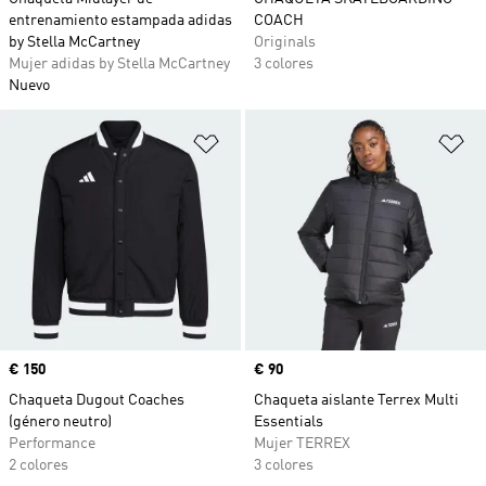
entrenamiento estampada adidas
COACH
by Stella McCartney
Originals
Mujer adidas by Stella McCartney
3 colores
Nuevo
Añadir a la lista de deseos
Añ
Precio
€ 150
Precio
€ 90
Chaqueta Dugout Coaches
Chaqueta aislante Terrex Multi
(género neutro)
Essentials
Performance
Mujer TERREX
2 colores
3 colores