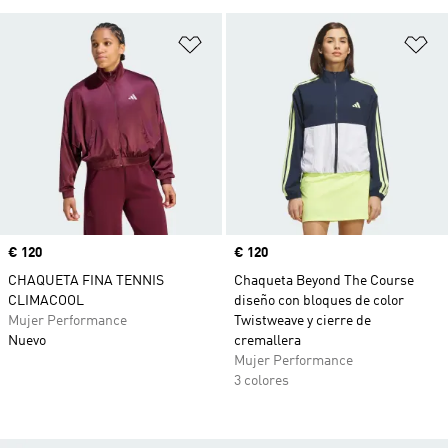
Añadir a la lista de deseos
Añ
Precio
€ 120
Precio
€ 120
CHAQUETA FINA TENNIS
Chaqueta Beyond The Course
CLIMACOOL
diseño con bloques de color
Mujer Performance
Twistweave y cierre de
Nuevo
cremallera
Mujer Performance
3 colores