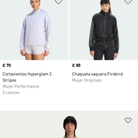
Añadir a la lista de deseos
Añ
Precio
€ 70
Precio
€ 85
Cortavientos Hyperglam 3
Chaqueta vaquera Firebird
Stripes
Mujer Originals
Mujer Performance
3 colores
Añ