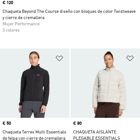
Precio
€ 120
Chaqueta Beyond The Course diseño con bloques de color Twistweave
y cierre de cremallera
Mujer Performance
3 colores
Añadir a la lista de deseos
Añ
Precio
€ 50
Precio
€ 80
Chaqueta Terrex Multi Essentials
CHAQUETA AISLANTE
de felpa con cierre de cremallera
PLEGABLE ESSENTIALS