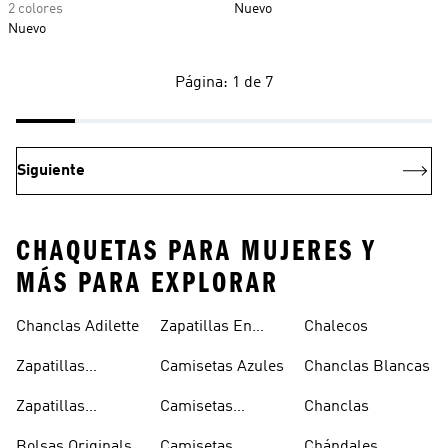
2 colores
Nuevo
Nuevo
Página: 1 de 7
Siguiente
CHAQUETAS PARA MUJERES Y
MÁS PARA EXPLORAR
Chanclas Adilette
Zapatillas En
Chalecos
Oferta
Zapatillas
Camisetas Azules
Chanclas Blancas
Sambas Blancas
Zapatillas
Camisetas
Chanclas
Superstar
Negras
Bolsas Originals
Camisetas
Chándales