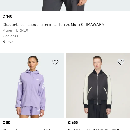
Precio
€ 140
Chaqueta con capucha térmica Terrex Multi CLIMAWARM
Mujer TERREX
2 colores
Nuevo
Añadir a la lista de deseos
Añ
Precio
€ 80
Precio
€ 600