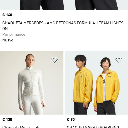
Precio
€ 140
CHAQUETA MERCEDES - AMG PETRONAS FORMULA 1 TEAM LIGHTS
ON
Performance
Nuevo
Añadir a la lista de deseos
Añ
Precio
€ 130
Precio
€ 90
Chaqueta Midlayer de
CHAQUETA SKATEBOARDING