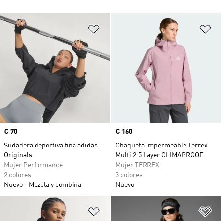
Añadir a la lista de deseos
Añ
Precio
€ 70
Precio
€ 160
Sudadera deportiva fina adidas
Chaqueta impermeable Terrex
Originals
Multi 2.5 Layer CLIMAPROOF
Mujer Performance
Mujer TERREX
2 colores
3 colores
Nuevo
Mezcla y combina
Nuevo
Añadir a la lista de deseos
Añ