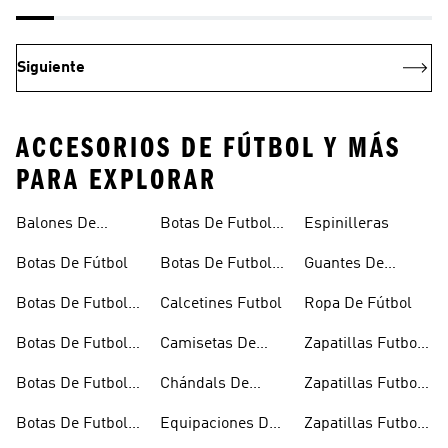
Siguiente
ACCESORIOS DE FÚTBOL Y MÁS
PARA EXPLORAR
Balones De
Botas De Futbol
Espinilleras
Fútbol
Ninos
Botas De Fútbol
Botas De Futbol
Guantes De
Outlet
Portero
Botas De Futbol
Calcetines Futbol
Ropa De Fútbol
Cesped Artificial
Botas De Futbol
Camisetas De
Zapatillas Futbol
Hombre
Futbol
Sala
Botas De Futbol
Chándals De
Zapatillas Futbol
Multitacos
Fútbol
Sala Hombre
Botas De Futbol
Equipaciones De
Zapatillas Futbol
Negras
Futbol
Sala Niños