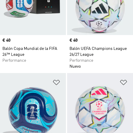
Precio
€ 40
Precio
€ 40
Balón Copa Mundial de la FIFA
Balón UEFA Champions League
26™ League
26/27 League
Performance
Performance
Nuevo
Añadir a la lista de deseos
Añ