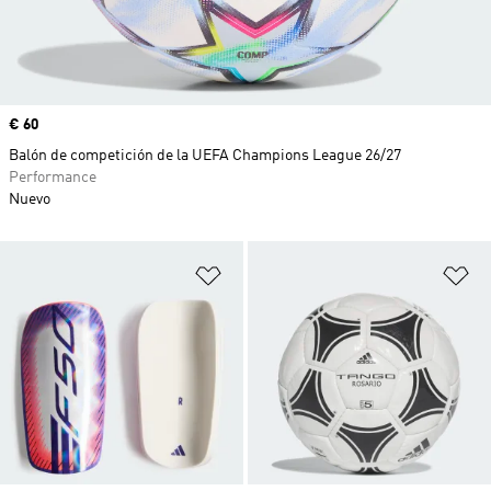
Precio
€ 60
Balón de competición de la UEFA Champions League 26/27
Performance
Nuevo
Añadir a la lista de deseos
Añ