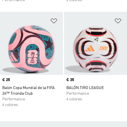
Añadir a la lista de deseos
Añ
Precio
€ 25
Precio
€ 35
Balón Copa Mundial de la FIFA
BALÓN TIRO LEAGUE
26™ Trionda Club
Performance
Performance
4 colores
6 colores