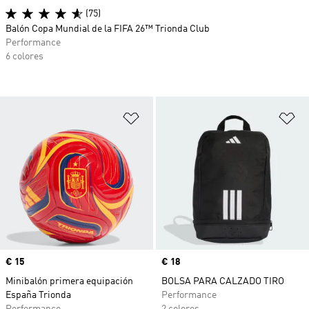
(75)
Balón Copa Mundial de la FIFA 26™ Trionda Club
Performance
6 colores
Añadir a la lista de deseos
Añ
Precio
€ 15
Precio
€ 18
Minibalón primera equipación
BOLSA PARA CALZADO TIRO
España Trionda
Performance
Performance
2 colores