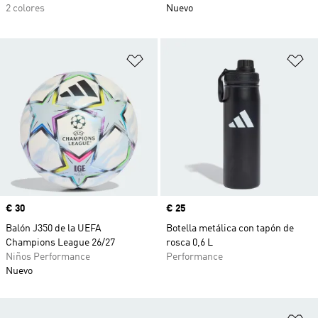
2 colores
Nuevo
Añadir a la lista de deseos
Añ
Precio
€ 30
Precio
€ 25
Balón J350 de la UEFA
Botella metálica con tapón de
Champions League 26/27
rosca 0,6 L
Niños Performance
Performance
Nuevo
Añ