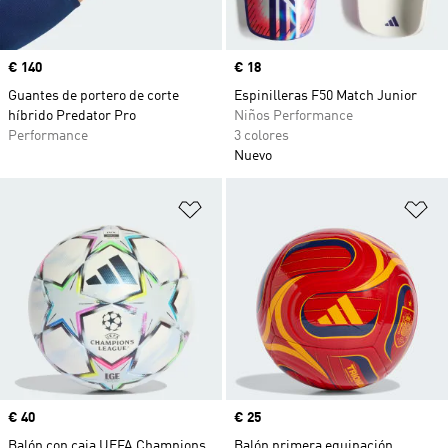
Precio
€ 140
Precio
€ 18
Guantes de portero de corte
Espinilleras F50 Match Junior
híbrido Predator Pro
Niños Performance
Performance
3 colores
Nuevo
Añadir a la lista de deseos
Añ
Precio
€ 40
Precio
€ 25
Balón con caja UEFA Champions
Balón primera equipación