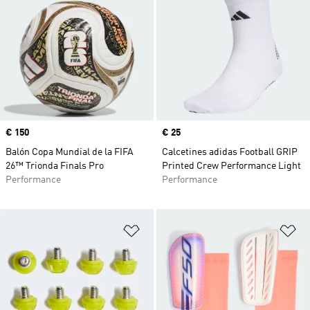
Precio
€ 150
Precio
€ 25
Balón Copa Mundial de la FIFA
Calcetines adidas Football GRIP
26™ Trionda Finals Pro
Printed Crew Performance Light
Performance
Performance
Añadir a la lista de deseos
Añ