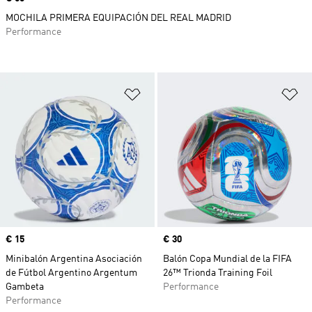
MOCHILA PRIMERA EQUIPACIÓN DEL REAL MADRID
Performance
Añadir a la lista de deseos
Añ
Precio
€ 15
Precio
€ 30
Minibalón Argentina Asociación
Balón Copa Mundial de la FIFA
de Fútbol Argentino Argentum
26™ Trionda Training Foil
Gambeta
Performance
Performance