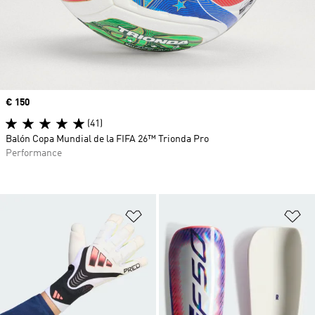
Precio
€ 150
(41)
Balón Copa Mundial de la FIFA 26™ Trionda Pro
Performance
Añadir a la lista de deseos
Añ