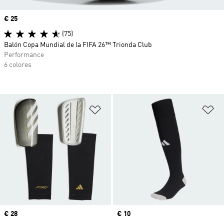
Precio
€ 25
(75)
Balón Copa Mundial de la FIFA 26™ Trionda Club
Performance
6 colores
Añadir a la lista de deseos
Añ
Precio
€ 28
Precio
€ 10