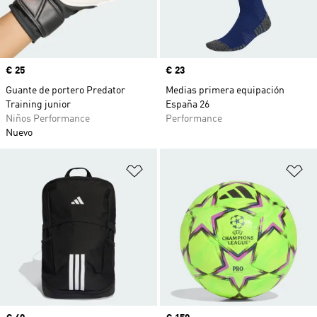
Precio
€ 25
Precio
€ 23
Guante de portero Predator
Medias primera equipación
Training junior
España 26
Niños Performance
Performance
Nuevo
Añadir a la lista de deseos
Añ