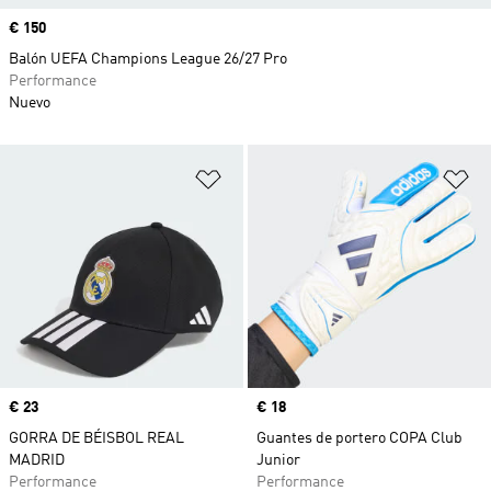
Precio
€ 150
Balón UEFA Champions League 26/27 Pro
Performance
Nuevo
Añadir a la lista de deseos
Añ
Precio
€ 23
Precio
€ 18
GORRA DE BÉISBOL REAL
Guantes de portero COPA Club
MADRID
Junior
Performance
Performance