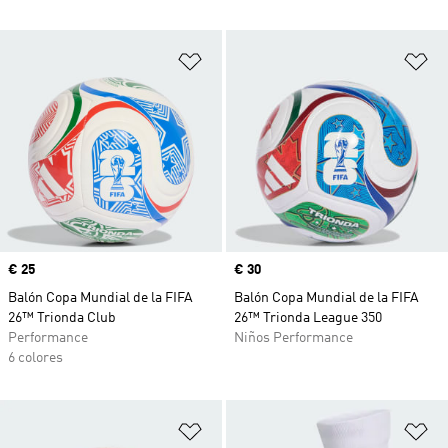
Añadir a la lista de deseos
Añ
Precio
€ 25
Precio
€ 30
Balón Copa Mundial de la FIFA
Balón Copa Mundial de la FIFA
26™ Trionda Club
26™ Trionda League 350
Performance
Niños Performance
6 colores
Añadir a la lista de deseos
Añ