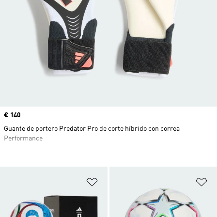
Precio
€ 140
Guante de portero Predator Pro de corte híbrido con correa
Performance
Añadir a la lista de deseos
Añ