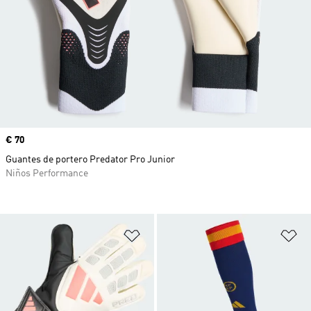
Precio
€ 70
Guantes de portero Predator Pro Junior
Niños Performance
Añadir a la lista de deseos
Añ