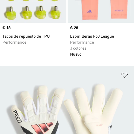
Precio
€ 18
Precio
€ 28
Tacos de repuesto de TPU
Espinilleras F50 League
Performance
Performance
3 colores
Nuevo
Añ