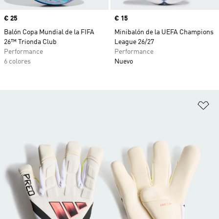
Precio
€ 25
Precio
€ 15
Balón Copa Mundial de la FIFA
Minibalón de la UEFA Champions
26™ Trionda Club
League 26/27
Performance
Performance
6 colores
Nuevo
Añ