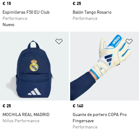
Precio
€ 15
Precio
€ 25
Espinilleras F50 EU Club
Balón Tango Rosario
Performance
Performance
Nuevo
Añadir a la lista de deseos
Añ
Precio
€ 25
Precio
€ 140
MOCHILA REAL MADRID
Guante de portero COPA Pro
Niños Performance
Fingersave
Performance