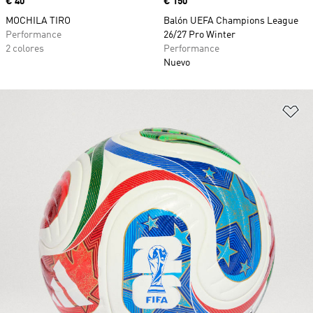
Precio
€ 40
Precio
€ 150
MOCHILA TIRO
Balón UEFA Champions League
Performance
26/27 Pro Winter
2 colores
Performance
Nuevo
Añ