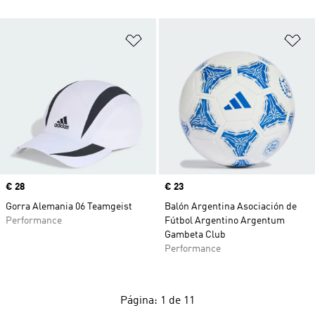
Añadir a la lista de deseos
Añ
Precio
€ 28
Precio
€ 23
Gorra Alemania 06 Teamgeist
Balón Argentina Asociación de
Performance
Fútbol Argentino Argentum
Gambeta Club
Performance
Página: 1 de 11