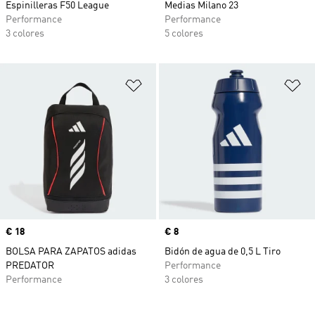
Espinilleras F50 League
Medias Milano 23
Performance
Performance
3 colores
5 colores
Añadir a la lista de deseos
Añ
Precio
€ 18
Precio
€ 8
BOLSA PARA ZAPATOS adidas
Bidón de agua de 0,5 L Tiro
PREDATOR
Performance
Performance
3 colores