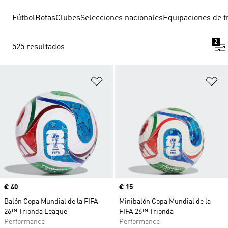
Fútbol
Botas
Clubes
Selecciones nacionales
Equipaciones de t
2
525 resultados
Añadir a la lista de deseos
Añ
Precio
€ 40
Precio
€ 15
Balón Copa Mundial de la FIFA
Minibalón Copa Mundial de la
26™ Trionda League
FIFA 26™ Trionda
Performance
Performance