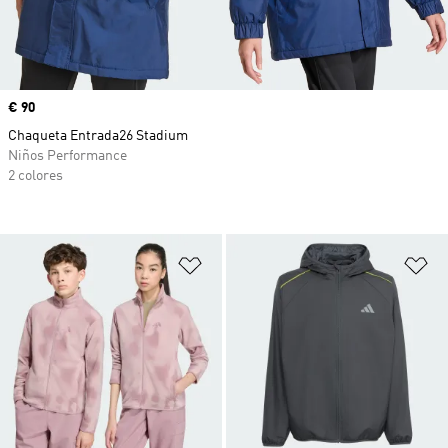
Precio
€ 90
Chaqueta Entrada26 Stadium
Niños Performance
2 colores
Añadir a la lista de deseos
Añ