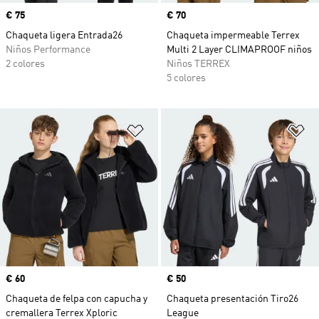
Precio
€ 75
Precio
€ 70
Chaqueta ligera Entrada26
Chaqueta impermeable Terrex
Niños Performance
Multi 2 Layer CLIMAPROOF niños
2 colores
Niños TERREX
5 colores
Añadir a la lista de deseos
Añ
Precio
€ 60
Precio
€ 50
Chaqueta de felpa con capucha y
Chaqueta presentación Tiro26
cremallera Terrex Xploric
League