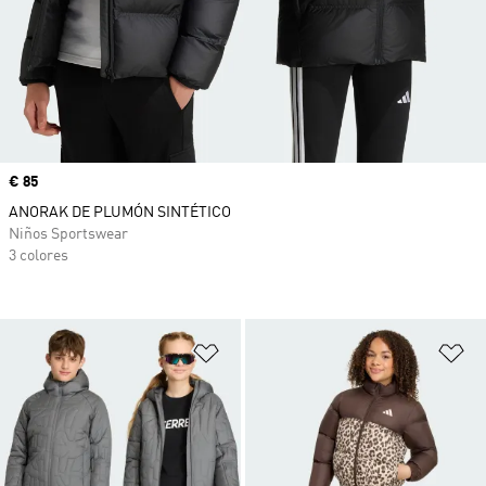
Precio
€ 85
ANORAK DE PLUMÓN SINTÉTICO
Niños Sportswear
3 colores
Añadir a la lista de deseos
Añ