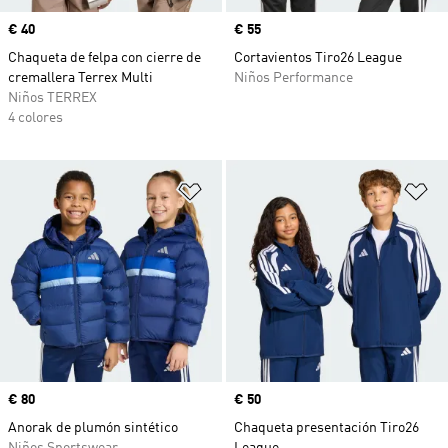
Precio
€ 40
Precio
€ 55
Chaqueta de felpa con cierre de
Cortavientos Tiro26 League
cremallera Terrex Multi
Niños Performance
Niños TERREX
4 colores
Añadir a la lista de deseos
Añ
Precio
€ 80
Precio
€ 50
Anorak de plumón sintético
Chaqueta presentación Tiro26
Niños Sportswear
League