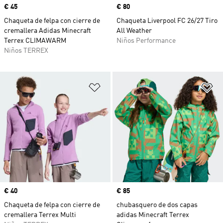
Precio
€ 45
Precio
€ 80
Chaqueta de felpa con cierre de
Chaqueta Liverpool FC 26/27 Tiro
cremallera Adidas Minecraft
All Weather
Terrex CLIMAWARM
Niños Performance
Niños TERREX
Añadir a la lista de deseos
Añ
Precio
€ 40
Precio
€ 85
Chaqueta de felpa con cierre de
chubasquero de dos capas
cremallera Terrex Multi
adidas Minecraft Terrex