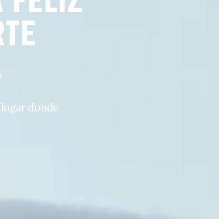
FELIZ 
TE 
.
 lugar donde 