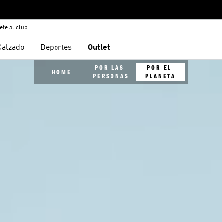
ete al club
Calzado
Deportes
Outlet
POR LAS 
POR EL 
HOME
PERSONAS
PLANETA