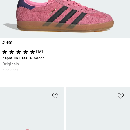
Precio
€ 120
(161)
Zapatilla Gazelle Indoor
Originals
5 colores
Añadir a la lista de deseos
Añ