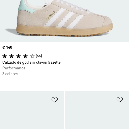
Precio
€ 140
(66)
Calzado de golf sin clavos Gazelle
Performance
3 colores
Añadir a la lista de deseos
Añ