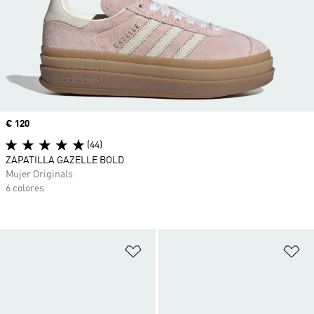
Precio
€ 120
(44)
ZAPATILLA GAZELLE BOLD
Mujer Originals
6 colores
Añadir a la lista de deseos
Añ