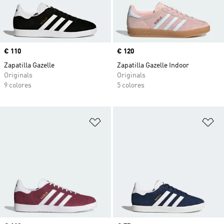
Precio
€ 110
Precio
€ 120
Zapatilla Gazelle
Zapatilla Gazelle Indoor
Originals
Originals
9 colores
5 colores
Añadir a la lista de deseos
Añ