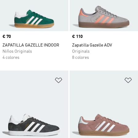
Precio
€ 70
Precio
€ 110
ZAPATILLA GAZELLE INDOOR
Zapatilla Gazelle ADV
Niños Originals
Originals
4 colores
8 colores
Añadir a la lista de deseos
Añ