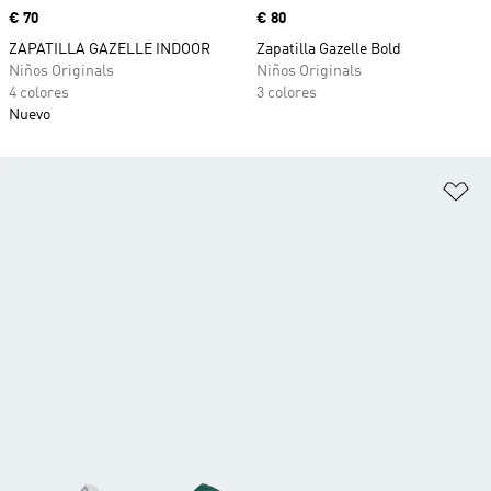
Precio
€ 70
Precio
€ 80
ZAPATILLA GAZELLE INDOOR
Zapatilla Gazelle Bold
Niños Originals
Niños Originals
4 colores
3 colores
Nuevo
Añ