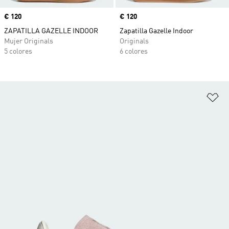
Precio
€ 120
Precio
€ 120
ZAPATILLA GAZELLE INDOOR
Zapatilla Gazelle Indoor
Mujer Originals
Originals
5 colores
6 colores
Añ