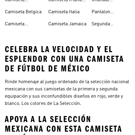
Camiseta
Camiseta Irlanda
Chándal
Argentina
Del Norte
Selección
Camiseta Belgica
Camiseta Italia
Pantalon
Española
Seleccion
Camiseta
Camiseta Jamaica
Segunda
Española
Colombia
Equipacion
España
CELEBRA LA VELOCIDAD Y EL
ESPLENDOR CON UNA CAMISETA
DE FÚTBOL DE MÉXICO
Rinde homenaje al juego ordenado de la selección nacional
mexicana con sus camisetas de la primera y segunda
equipación y sus inconfundibles diseños en rojo, verde y
blanco. Los colores de La Selección.
APOYA A LA SELECCIÓN
MEXICANA CON ESTA CAMISETA