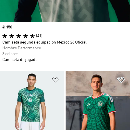
Precio
€ 150
(41)
Camiseta segunda equipación México 26 Oficial
Hombre Performance
3 colores
Camiseta de jugador
Añadir a la lista de deseos
Añ