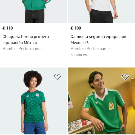
Precio
€ 110
Precio
€ 100
Chaqueta himno primera
Camiseta segunda equipación
equipación México
México 26
Hombre Performance
Hombre Performance
3 colores
Añadir a la lista de deseos
Añ