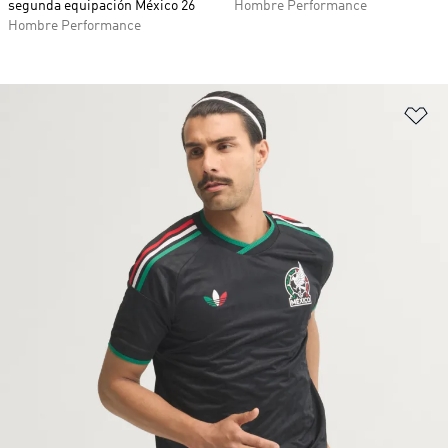
segunda equipación México 26
Hombre Performance
Hombre Performance
Añ