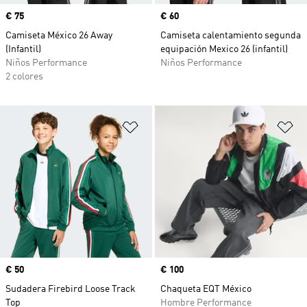
Precio
€ 75
Precio
€ 60
Camiseta México 26 Away
Camiseta calentamiento segunda
(Infantil)
equipación Mexico 26 (infantil)
Niños Performance
Niños Performance
2 colores
Añadir a la lista de deseos
Añ
Precio
€ 50
Precio
€ 100
Sudadera Firebird Loose Track
Chaqueta EQT México
Top
Hombre Performance