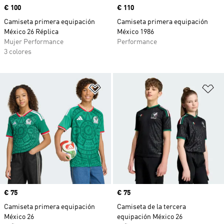
Precio
€ 100
Precio
€ 110
Camiseta primera equipación
Camiseta primera equipación
México 26 Réplica
México 1986
Mujer Performance
Performance
3 colores
Añadir a la lista de deseos
Añ
Precio
€ 75
Precio
€ 75
Camiseta primera equipación
Camiseta de la tercera
México 26
equipación México 26