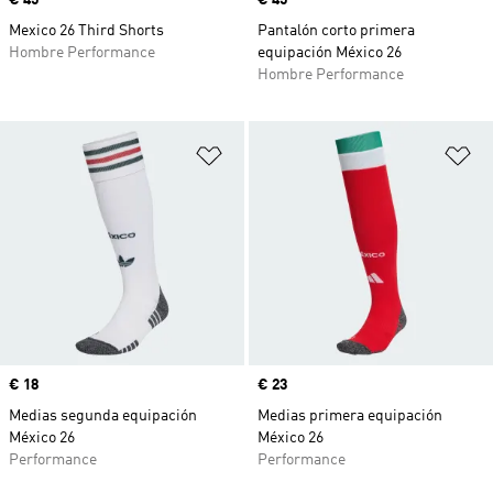
Precio
€ 45
Precio
€ 45
Mexico 26 Third Shorts
Pantalón corto primera
Hombre Performance
equipación México 26
Hombre Performance
Añadir a la lista de deseos
Añ
Precio
€ 18
Precio
€ 23
Medias segunda equipación
Medias primera equipación
México 26
México 26
Performance
Performance