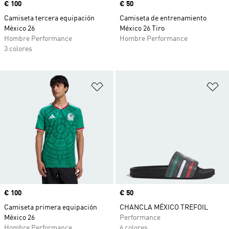
Precio
€ 100
Precio
€ 50
Camiseta tercera equipación
Camiseta de entrenamiento
México 26
México 26 Tiro
Hombre Performance
Hombre Performance
3 colores
Añadir a la lista de deseos
Añ
Precio
€ 100
Precio
€ 50
Camiseta primera equipación
CHANCLA MÉXICO TREFOIL
México 26
Performance
Hombre Performance
6 colores