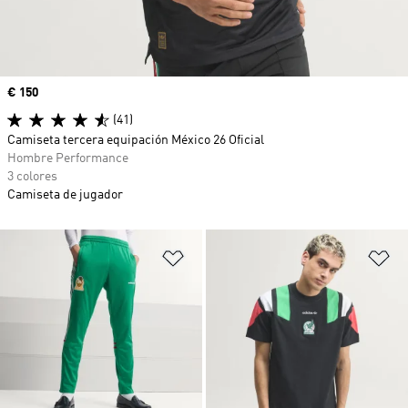
Precio
€ 150
(41)
Camiseta tercera equipación México 26 Oficial
Hombre Performance
3 colores
Camiseta de jugador
Añadir a la lista de deseos
Añ