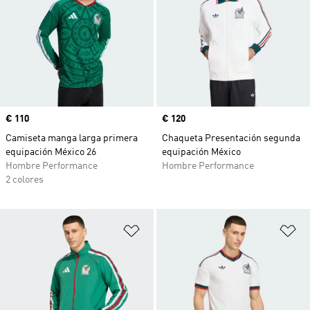
Precio
€ 110
Precio
€ 120
Camiseta manga larga primera
Chaqueta Presentación segunda
equipación México 26
equipación México
Hombre Performance
Hombre Performance
2 colores
Añadir a la lista de deseos
Añ