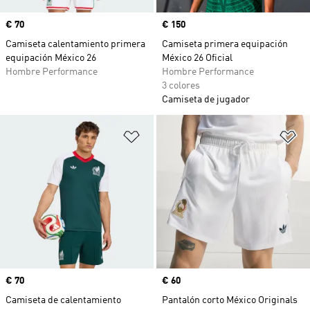
Precio
€ 70
Precio
€ 150
Camiseta calentamiento primera
Camiseta primera equipación
equipación México 26
México 26 Oficial
Hombre Performance
Hombre Performance
3 colores
Camiseta de jugador
Añadir a la lista de deseos
Añ
Precio
€ 70
Precio
€ 60
Camiseta de calentamiento
Pantalón corto México Originals