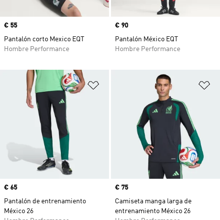
Precio
€ 55
Precio
€ 90
Pantalón corto Mexico EQT
Pantalón México EQT
Hombre Performance
Hombre Performance
Añadir a la lista de deseos
Añ
Precio
€ 65
Precio
€ 75
Pantalón de entrenamiento
Camiseta manga larga de
México 26
entrenamiento México 26