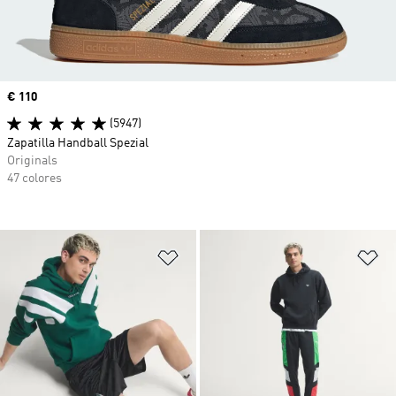
Precio
€ 110
(5947)
Zapatilla Handball Spezial
Originals
47 colores
Añadir a la lista de deseos
Añ