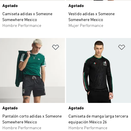
Agotado
Agotado
Camiseta adidas x Someone
Vestido adidas x Someone
Somewhere Mexico
Somewhere Mexico
Hombre Performance
Mujer Performance
Añadir a la lista de deseos
Añ
Agotado
Agotado
Pantalón corto adidas x Someone
Camiseta de manga larga tercera
Somewhere Mexico
equipación México 26
Hombre Performance
Hombre Performance