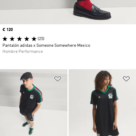
Precio
€ 120
(25)
Pantalón adidas x Someone Somewhere Mexico
Hombre Performance
Añadir a la lista de deseos
Añ