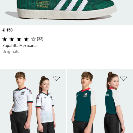
Precio
€ 150
(33)
Zapatilla Mexicana
Originals
Añadir a la lista de deseos
Añ