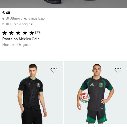
Precio actual
€ 60
€ 50 Último precio más bajo
€ 100 Precio original
(27)
Pantalón México Gold
Hombre Originals
Añadir a la lista de deseos
Añ