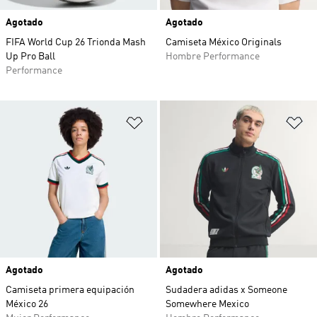
Agotado
Agotado
FIFA World Cup 26 Trionda Mash
Camiseta México Originals
Up Pro Ball
Hombre Performance
Performance
Añadir a la lista de deseos
Añ
Agotado
Agotado
Camiseta primera equipación
Sudadera adidas x Someone
México 26
Somewhere Mexico