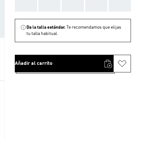
AAA
AAA
AAA
AAA
AAA
Da la talla estándar.
Te recomendamos que elijas
tu talla habitual.
Añadir al carrito