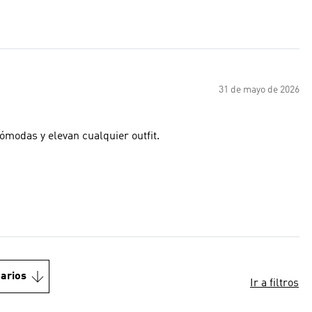
31 de mayo de 2026
modas y elevan cualquier outfit.
arios
Ir a filtros