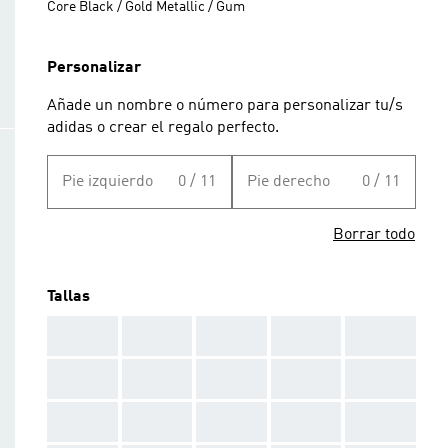
Core Black / Gold Metallic / Gum
Personalizar
Añade un nombre o número para personalizar tu/s
adidas o crear el regalo perfecto.
Pie izquierdo
0 / 11
Pie derecho
0 / 11
Borrar todo
Tallas
AAA
AAA
AAA
AAA
AAA
AAA
AAA
AAA
AAA
AAA
AAA
AAA
AAA
AAA
AAA