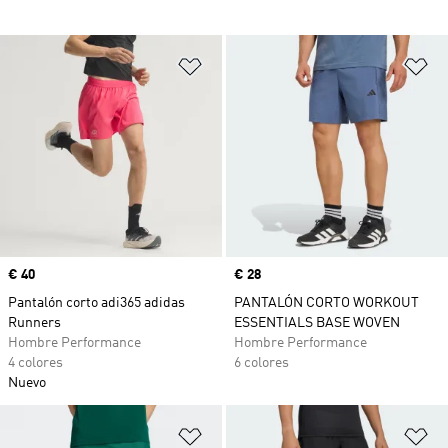
Añadir a la lista de deseos
Añ
Precio
€ 40
Precio
€ 28
Pantalón corto adi365 adidas
PANTALÓN CORTO WORKOUT
Runners
ESSENTIALS BASE WOVEN
Hombre Performance
Hombre Performance
4 colores
6 colores
Nuevo
Añadir a la lista de deseos
Añ