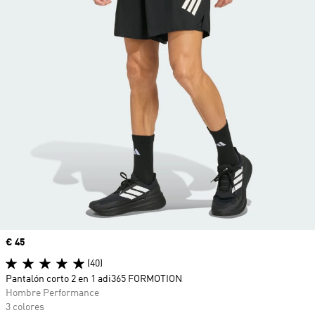
Precio
€ 45
(40)
Pantalón corto 2 en 1 adi365 FORMOTION
Hombre Performance
3 colores