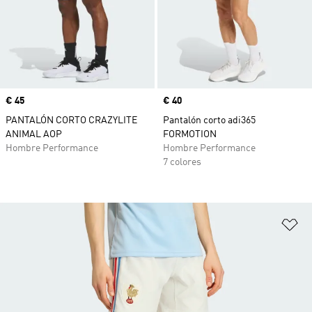
Precio
€ 45
Precio
€ 40
PANTALÓN CORTO CRAZYLITE
Pantalón corto adi365
ANIMAL AOP
FORMOTION
Hombre Performance
Hombre Performance
7 colores
Añ