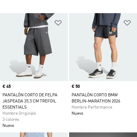
Añadir a la lista de deseos
Añ
Precio
€ 45
Precio
€ 50
PANTALÓN CORTO DE FELPA
PANTALÓN CORTO BMW
JASPEADA 35,5 CM TREFOIL
BERLIN-MARATHON 2026
ESSENTIALS
Hombre Performance
Hombre Originals
Nuevo
3 colores
Nuevo