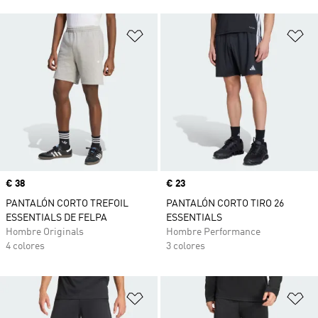
Añadir a la lista de deseos
Añ
Precio
€ 38
Precio
€ 23
PANTALÓN CORTO TREFOIL
PANTALÓN CORTO TIRO 26
ESSENTIALS DE FELPA
ESSENTIALS
Hombre Originals
Hombre Performance
4 colores
3 colores
Añadir a la lista de deseos
Añ