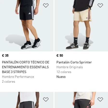
Añadir a la lista de deseos
Añ
Precio
€ 35
Precio
€ 50
PANTALÓN CORTO TÉCNICO DE
Pantalón Corto Sprinter
ENTRENAMIENTO ESSENTIALS
Hombre Originals
BASE 3 STRIPES
12 colores
Hombre Performance
Nuevo
2 colores
Añadir a la lista de deseos
Añ