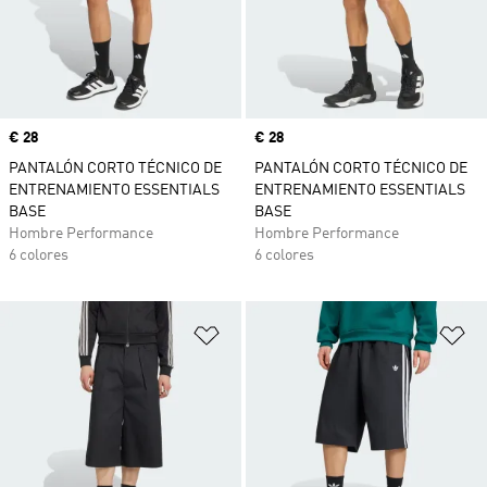
Precio
€ 28
Precio
€ 28
PANTALÓN CORTO TÉCNICO DE
PANTALÓN CORTO TÉCNICO DE
ENTRENAMIENTO ESSENTIALS
ENTRENAMIENTO ESSENTIALS
BASE
BASE
Hombre Performance
Hombre Performance
6 colores
6 colores
Añadir a la lista de deseos
Añ