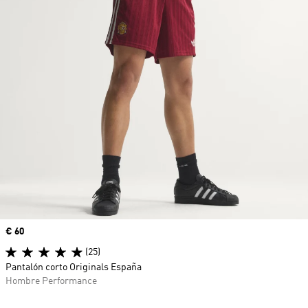
Precio
€ 60
(25)
Pantalón corto Originals España
Hombre Performance