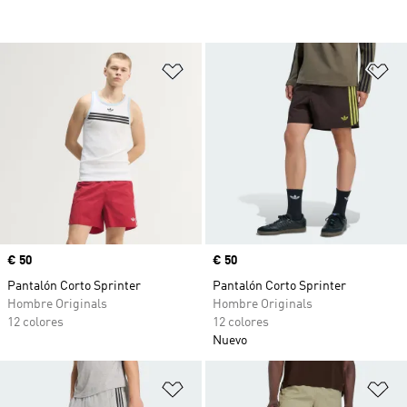
Añadir a la lista de deseos
Añ
Precio
€ 50
Precio
€ 50
Pantalón Corto Sprinter
Pantalón Corto Sprinter
Hombre Originals
Hombre Originals
12 colores
12 colores
Nuevo
Añadir a la lista de deseos
Añ