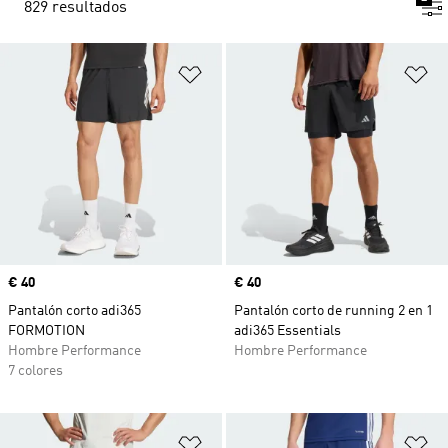
829 resultados
Añadir a la lista de deseos
Añ
Precio
€ 40
Precio
€ 40
Pantalón corto adi365
Pantalón corto de running 2 en 1
FORMOTION
adi365 Essentials
Hombre Performance
Hombre Performance
7 colores
Añadir a la lista de deseos
Añ