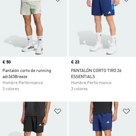
Precio
€ 50
Precio
€ 23
Pantalón corto de running
PANTALÓN CORTO TIRO 26
adi365Breeze
ESSENTIALS
Hombre Performance
Hombre Performance
3 colores
3 colores
Añadir a la lista de deseos
Añ