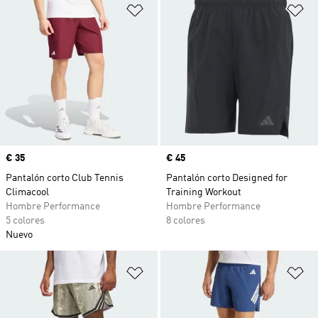
Añadir a la lista de deseos
Añ
Precio
€ 35
Precio
€ 45
Pantalón corto Club Tennis
Pantalón corto Designed for
Climacool
Training Workout
Hombre Performance
Hombre Performance
5 colores
8 colores
Nuevo
Añadir a la lista de deseos
Añ