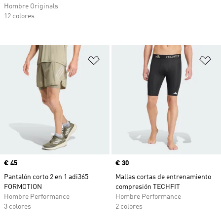
Hombre Originals
12 colores
Añadir a la lista de deseos
Añ
Precio
€ 45
Precio
€ 30
Pantalón corto 2 en 1 adi365
Mallas cortas de entrenamiento
FORMOTION
compresión TECHFIT
Hombre Performance
Hombre Performance
3 colores
2 colores