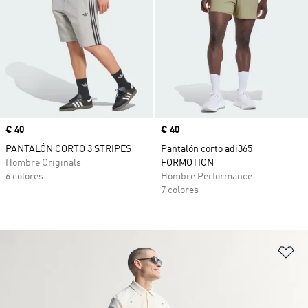
Precio
€ 40
Precio
€ 40
PANTALÓN CORTO 3 STRIPES
Pantalón corto adi365
Hombre Originals
FORMOTION
6 colores
Hombre Performance
7 colores
Añ