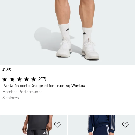
Precio
€ 45
(277)
Pantalón corto Designed for Training Workout
Hombre Performance
8 colores
Añadir a la lista de deseos
Añ