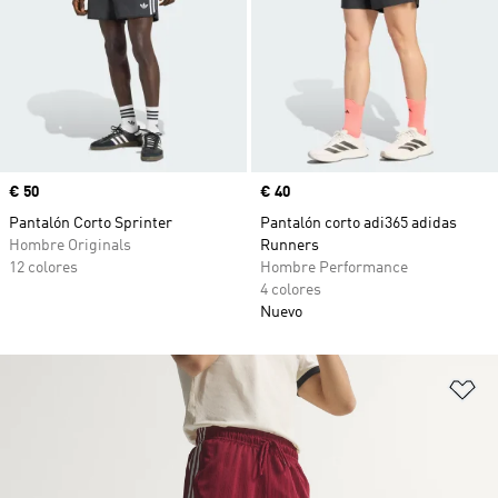
Precio
€ 50
Precio
€ 40
Pantalón Corto Sprinter
Pantalón corto adi365 adidas
Hombre Originals
Runners
12 colores
Hombre Performance
4 colores
Nuevo
Añ