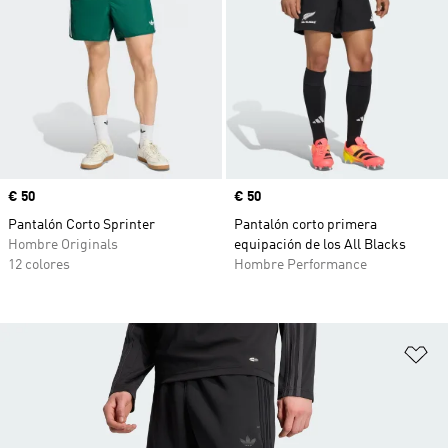
Precio
€ 50
Precio
€ 50
Pantalón Corto Sprinter
Pantalón corto primera
Hombre Originals
equipación de los All Blacks
12 colores
Hombre Performance
Añ