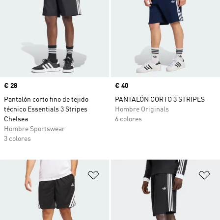
Precio
€ 28
Precio
€ 40
Pantalón corto fino de tejido
PANTALÓN CORTO 3 STRIPES
técnico Essentials 3 Stripes
Hombre Originals
Chelsea
6 colores
Hombre Sportswear
3 colores
Añadir a la lista de deseos
Añ