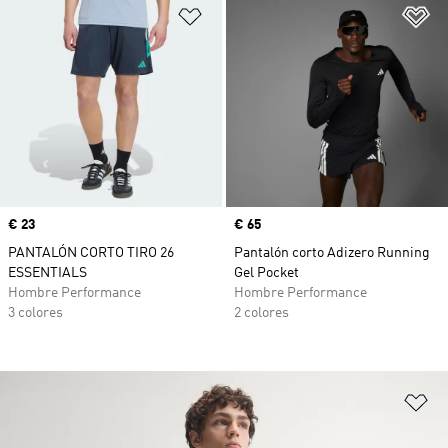
Añadir a la lista de deseos
Añ
Precio
€ 23
Precio
€ 65
PANTALÓN CORTO TIRO 26
Pantalón corto Adizero Running
ESSENTIALS
Gel Pocket
Hombre Performance
Hombre Performance
3 colores
2 colores
Añ