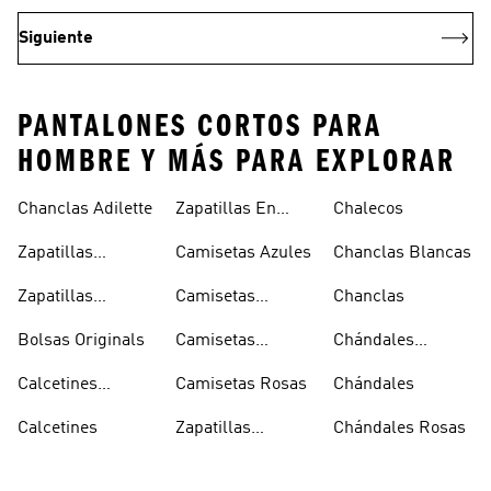
Siguiente
PANTALONES CORTOS PARA
HOMBRE Y MÁS PARA EXPLORAR
Chanclas Adilette
Zapatillas En
Chalecos
Oferta
Zapatillas
Camisetas Azules
Chanclas Blancas
Sambas Blancas
Zapatillas
Camisetas
Chanclas
Superstar
Negras
Bolsas Originals
Camisetas
Chándales
Blancas
Originals
Blancos
Calcetines
Camisetas Rosas
Chándales
Tobilleros
Calcetines
Zapatillas
Chándales Rosas
Blancos
Campus