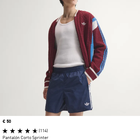
Precio
€ 50
(114)
Pantalón Corto Sprinter