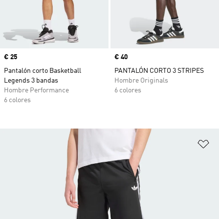
Precio
€ 25
Precio
€ 40
Pantalón corto Basketball
PANTALÓN CORTO 3 STRIPES
Legends 3 bandas
Hombre Originals
Hombre Performance
6 colores
6 colores
Añ