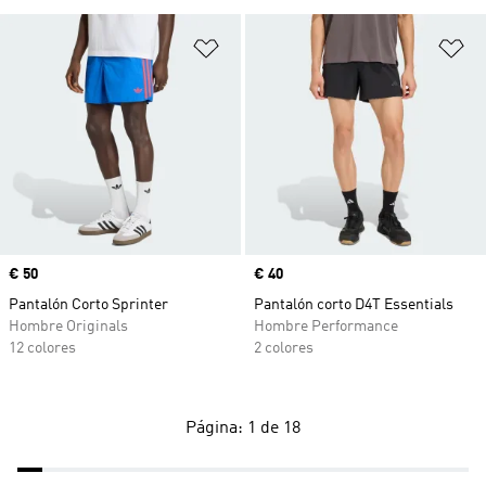
Añadir a la lista de deseos
Añ
Precio
€ 50
Precio
€ 40
Pantalón Corto Sprinter
Pantalón corto D4T Essentials
Hombre Originals
Hombre Performance
12 colores
2 colores
Página: 1 de 18