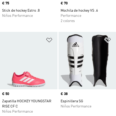
Precio
€ 75
Precio
€ 70
Stick de hockey Estro .8
Mochila de hockey VS .6
Niños Performance
Performance
2 colores
Añadir a la lista de deseos
Añ
Precio
€ 50
Precio
€ 38
Zapatilla HOCKEY YOUNGSTAR
Espinillera SG
RISE CF C
Niños Performance
Niños Performance