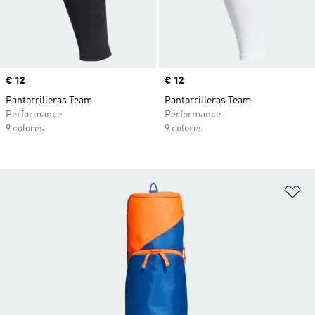
Precio
€ 12
Precio
€ 12
Pantorrilleras Team
Pantorrilleras Team
Performance
Performance
9 colores
9 colores
Añ