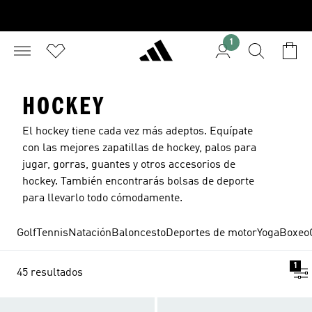
1
HOCKEY
El hockey tiene cada vez más adeptos. Equípate
con las mejores zapatillas de hockey, palos para
jugar, gorras, guantes y otros
accesorios de
hockey
. También encontrarás bolsas de deporte
para llevarlo todo cómodamente.
Golf
Tennis
Natación
Baloncesto
Deportes de motor
Yoga
Boxeo
1
45 resultados