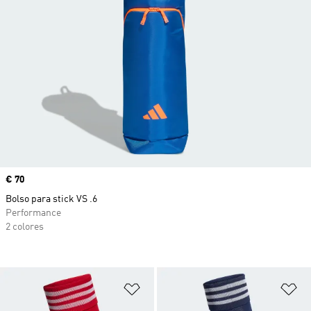
Precio
€ 70
Bolso para stick VS .6
Performance
2 colores
Añadir a la lista de deseos
Añ