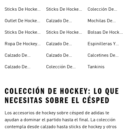
Sticks De Hockey
Sticks De Hockey
Colección De
Con Cordones
Para Hombre
Hierba
Hierba
Hockey Hierba
Outlet De Hockey
Calzado De
Mochilas De
Performance
Para Mujer
Hierba
Hockey Hierba
Hockey Hierba
Sticks De Hockey
Sticks De Hockey
Bolsas De Hockey
Para Hombre
Azules
Hierba Infantiles
Hierba
Ropa De Hockey
Calzado De
Espinilleras Y
Hierba
Hockey Hierba
Fijaciones De
Calzado De
Calzado De
Calcetines De
Infantil
Hockey Hierba
Hockey Hierba
Hockey Hierba
Hockey Hierba
Calzado De
Colección De
Tankinis
Para Mujer
Hockey Hierba
Hockey Hierba
COLECCIÓN DE HOCKEY: LO QUE
NECESITAS SOBRE EL CÉSPED
Los accesorios de hockey sobre césped de adidas te
ayudan a dominar el partido hasta el final. La colección
contempla desde calzado hasta sticks de hockey y otros