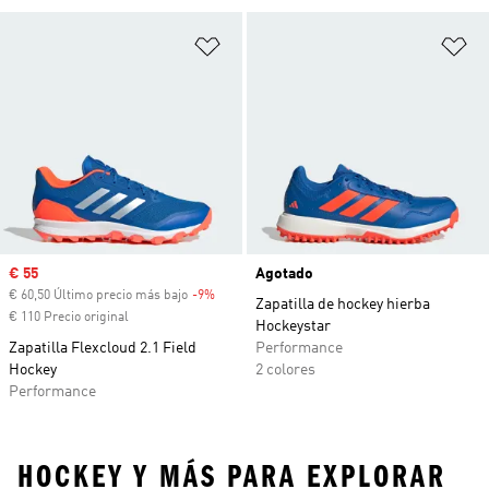
Añadir a la lista de deseos
Añ
Precio de venta
€ 55
Agotado
€ 60,50 Último precio más bajo
-9%
Descuento
Zapatilla de hockey hierba
€ 110 Precio original
Hockeystar
Zapatilla Flexcloud 2.1 Field
Performance
Hockey
2 colores
Performance
HOCKEY Y MÁS PARA EXPLORAR