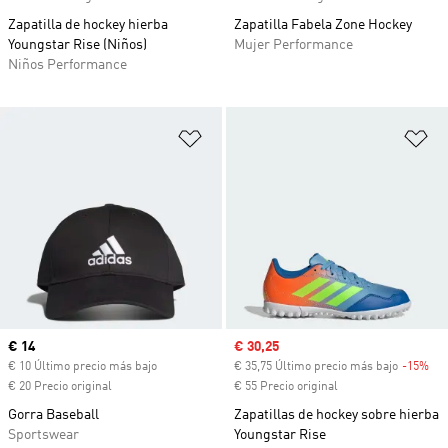
Zapatilla de hockey hierba
Zapatilla Fabela Zone Hockey
Youngstar Rise (Niños)
Mujer Performance
Niños Performance
Añadir a la lista de deseos
Añ
Precio actual
€ 14
Precio de venta
€ 30,25
€ 10 Último precio más bajo
€ 35,75 Último precio más bajo
-15%
Des
€ 20 Precio original
€ 55 Precio original
Gorra Baseball
Zapatillas de hockey sobre hierba
Sportswear
Youngstar Rise