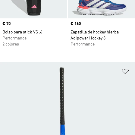
Precio
€ 70
Precio
€ 160
Bolso para stick VS .6
Zapatilla de hockey hierba
Performance
Adipower Hockey 3
2 colores
Performance
Añ