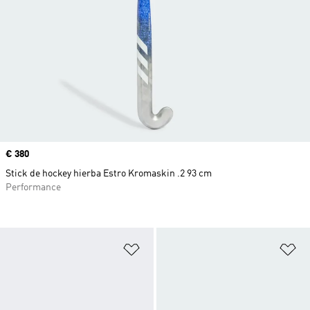
Precio
€ 380
Stick de hockey hierba Estro Kromaskin .2 93 cm
Performance
Añadir a la lista de deseos
Añ