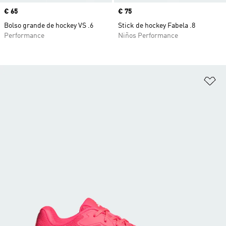
Precio
€ 65
Precio
€ 75
Bolso grande de hockey VS .6
Stick de hockey Fabela .8
Performance
Niños Performance
Añ