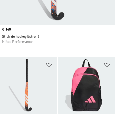
Precio
€ 140
Stick de hockey Estro .6
Niños Performance
Añadir a la lista de deseos
Añ