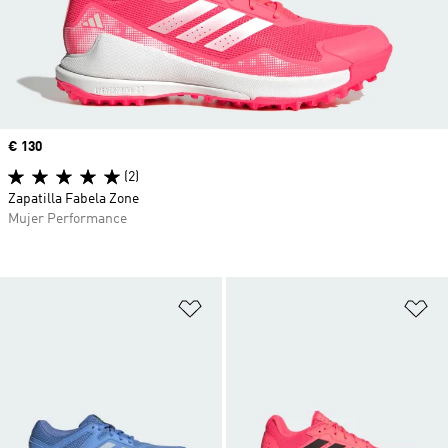
Precio
€ 130
(2)
Zapatilla Fabela Zone
Mujer Performance
Añadir a la lista de deseos
Añ