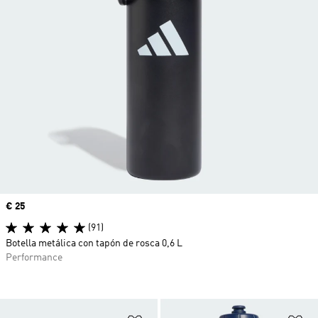
Precio
€ 25
(91)
Botella metálica con tapón de rosca 0,6 L
Performance