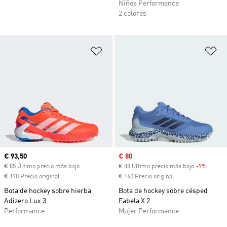
Niños Performance
2 colores
Añadir a la lista de deseos
Añ
Precio actual
€ 93,50
Precio de venta
€ 80
€ 85 Último precio más bajo
€ 88 Último precio más bajo
-9%
Descue
€ 170 Precio original
€ 160 Precio original
Bota de hockey sobre hierba
Bota de hockey sobre césped
Adizero Lux 3
Fabela X 2
Performance
Mujer Performance