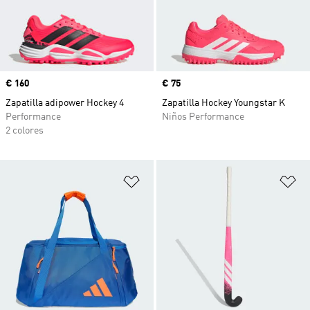
Precio
€ 160
Precio
€ 75
Zapatilla adipower Hockey 4
Zapatilla Hockey Youngstar K
Performance
Niños Performance
2 colores
Añadir a la lista de deseos
Añ