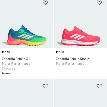
Añadir a la lista de deseos
Añ
Precio
€ 160
Precio
€ 100
Zapatilla Fabela X 2
Zapatilla Fabela Rise 2
Mujer Performance
Mujer Performance
2 colores
Nuevo
Añadir a la lista de deseos
Añ