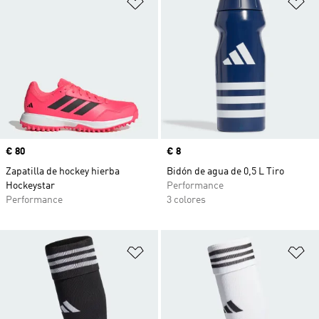
Añadir a la lista de deseos
Añ
Precio
€ 80
Precio
€ 8
Zapatilla de hockey hierba
Bidón de agua de 0,5 L Tiro
Hockeystar
Performance
Performance
3 colores
Añadir a la lista de deseos
Añ