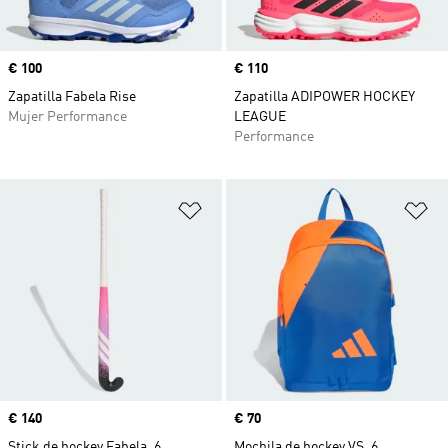
Precio
€ 100
Precio
€ 110
Zapatilla Fabela Rise
Zapatilla ADIPOWER HOCKEY
Mujer Performance
LEAGUE
Performance
Añadir a la lista de deseos
Añ
Precio
€ 140
Precio
€ 70
Stick de hockey Fabela .6
Mochila de hockey VS .6