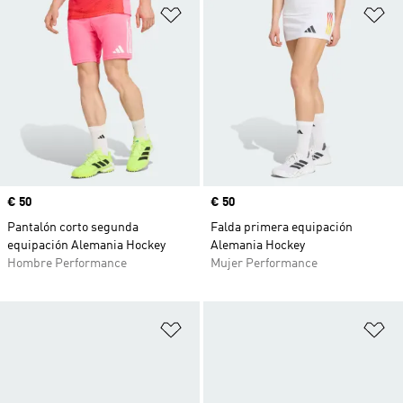
Añadir a la lista de deseos
Añ
Precio
€ 50
Precio
€ 50
Pantalón corto segunda
Falda primera equipación
equipación Alemania Hockey
Alemania Hockey
Hombre Performance
Mujer Performance
Añadir a la lista de deseos
Añ