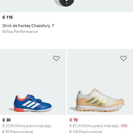
Precio
€ 110
Stick de hockey Chaosfury .7
Niños Performance
Añadir a la lista de deseos
Añ
Precio actual
€ 30
Precio de venta
€ 78
€ 27,50 Último precio más bajo
€ 87,10 Último precio más bajo
-10%
Des
€ 50 Precio original
€ 130 Precio original