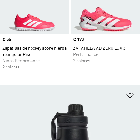
Precio
€ 55
Precio
€ 170
Zapatillas de hockey sobre hierba
ZAPATILLA ADIZERO LUX 3
Youngstar Rise
Performance
Niños Performance
2 colores
2 colores
Añ