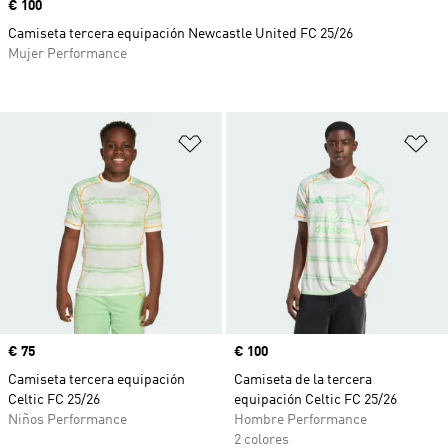
Precio
€ 100
Camiseta tercera equipación Newcastle United FC 25/26
Mujer Performance
Añadir a la lista de deseos
Añ
Precio
€ 75
Precio
€ 100
Camiseta tercera equipación
Camiseta de la tercera
Celtic FC 25/26
equipación Celtic FC 25/26
Niños Performance
Hombre Performance
2 colores