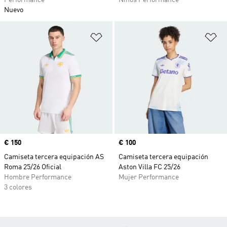
Performance
Niños Performance
Nuevo
Añadir a la lista de deseos
Añ
Precio
€ 150
Precio
€ 100
Camiseta tercera equipación AS
Camiseta tercera equipación
Roma 25/26 Oficial
Aston Villa FC 25/26
Hombre Performance
Mujer Performance
3 colores