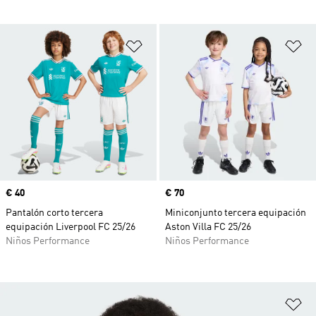
Añadir a la lista de deseos
Añ
Precio
€ 40
Precio
€ 70
Pantalón corto tercera
Miniconjunto tercera equipación
equipación Liverpool FC 25/26
Aston Villa FC 25/26
Niños Performance
Niños Performance
Añ