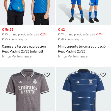
Precio de venta
€ 56,25
Precio de venta
€ 42
€ 75 Último precio más bajo
-25%
Descuento
€ 49 Último precio más bajo
-14%
Descu
€ 75 Precio original
€ 70 Precio original
Camiseta tercera equipación
Miniconjunto tercera equipación
Real Madrid 25/26 (infantil)
Real Madrid 25/26
Niños Performance
Niños Performance
Añadir a la lista de deseos
Añ