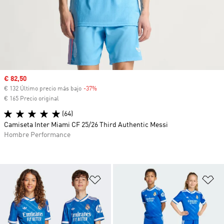
Precio de venta
€ 82,50
€ 132 Último precio más bajo
-37%
Descuento
€ 165 Precio original
(64)
Camiseta Inter Miami CF 25/26 Third Authentic Messi
Hombre Performance
Añadir a la lista de deseos
Añ