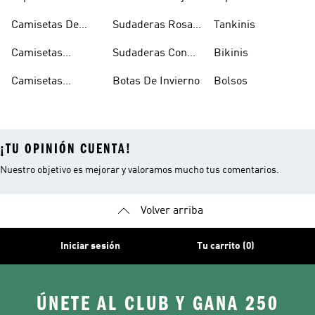
Calzado Verde
Con Capucha
Camisetas De
Sudaderas Rosas
Tankinis
Tirantes
Con Capucha
Camisetas
Sudaderas Con
Bikinis
Estampadas
Capucha Verde
Camisetas
Botas De Invierno
Bolsos
Blancas
¡TU OPINIÓN CUENTA!
Nuestro objetivo es mejorar y valoramos mucho tus comentarios.
Volver arriba
Iniciar sesión
Tu carrito (0)
ÚNETE AL CLUB Y GANA 250