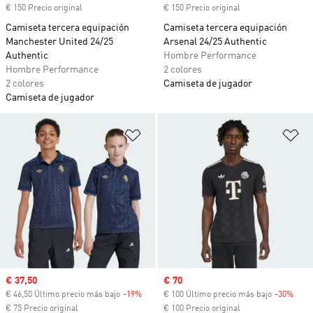
€ 150 Precio original
€ 150 Precio original
Camiseta tercera equipación
Camiseta tercera equipación
Manchester United 24/25
Arsenal 24/25 Authentic
Authentic
Hombre Performance
Hombre Performance
2 colores
2 colores
Camiseta de jugador
Camiseta de jugador
Añadir a la lista de deseos
Añ
Precio de venta
€ 37,50
Precio de venta
€ 70
€ 46,50 Último precio más bajo
-19%
Descuento
€ 100 Último precio más bajo
-30%
Desc
€ 75 Precio original
€ 100 Precio original