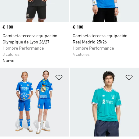
Precio
€ 100
Precio
€ 100
Camiseta tercera equipación
Camiseta tercera equipación
Olympique de Lyon 26/27
Real Madrid 25/26
Hombre Performance
Hombre Performance
3 colores
4 colores
Nuevo
Añadir a la lista de deseos
Añ