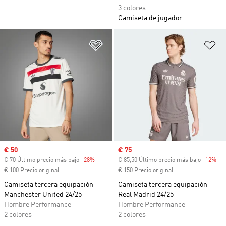
3 colores
Camiseta de jugador
Añadir a la lista de deseos
Añ
Precio de venta
€ 50
Precio de venta
€ 75
€ 70 Último precio más bajo
-28%
Descuento
€ 85,50 Último precio más bajo
-12%
Des
€ 100 Precio original
€ 150 Precio original
Camiseta tercera equipación
Camiseta tercera equipación
Manchester United 24/25
Real Madrid 24/25
Hombre Performance
Hombre Performance
2 colores
2 colores