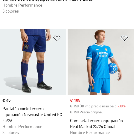
Hombre Performance
3 colores
Añadir a la lista de deseos
Añ
Precio
€ 45
Precio de venta
€ 105
€ 150 Último precio más bajo
-30%
Desc
Pantalón corto tercera
€ 150 Precio original
equipación Newcastle United FC
25/26
Camiseta tercera equipación
Hombre Performance
Real Madrid 25/26 Oficial
3 colores
Hombre Performance