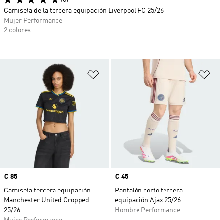
(6)
Camiseta de la tercera equipación Liverpool FC 25/26
Mujer Performance
2 colores
Añadir a la lista de deseos
Añ
Precio
€ 85
Precio
€ 45
Camiseta tercera equipación
Pantalón corto tercera
Manchester United Cropped
equipación Ajax 25/26
25/26
Hombre Performance