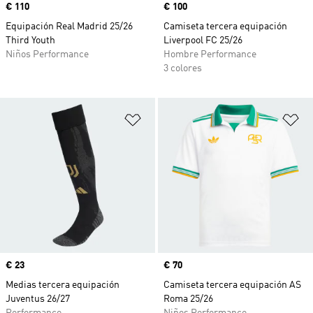
Precio
€ 110
Precio
€ 100
Equipación Real Madrid 25/26
Camiseta tercera equipación
Third Youth
Liverpool FC 25/26
Niños Performance
Hombre Performance
3 colores
Añadir a la lista de deseos
Añ
Precio
€ 23
Precio
€ 70
Medias tercera equipación
Camiseta tercera equipación AS
Juventus 26/27
Roma 25/26