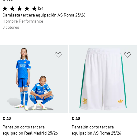
(24)
Camiseta tercera equipación AS Roma 25/26
Hombre Performance
3 colores
Añadir a la lista de deseos
Añ
Precio
€ 40
Precio
€ 40
Pantalón corto tercera
Pantalón corto tercera
equipación Real Madrid 25/26
equipación AS Roma 25/26