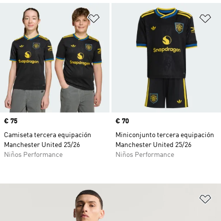
Añadir a la lista de deseos
Añ
Precio
€ 75
Precio
€ 70
Camiseta tercera equipación
Miniconjunto tercera equipación
Manchester United 25/26
Manchester United 25/26
Niños Performance
Niños Performance
Añ