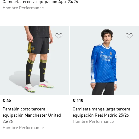
Camiseta tercera equipación Ajax 25/26
Hombre Performance
Añadir a la lista de deseos
Añ
Precio
€ 45
Precio
€ 110
Pantalón corto tercera
Camiseta manga larga tercera
equipación Manchester United
equipación Real Madrid 25/26
25/26
Hombre Performance
Hombre Performance