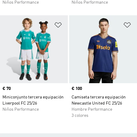
Niños Performance
Niños Performance
Añadir a la lista de deseos
Añ
Precio
€ 70
Precio
€ 100
Miniconjunto tercera equipación
Camiseta tercera equipación
Liverpool FC 25/26
Newcastle United FC 25/26
Niños Performance
Hombre Performance
3 colores