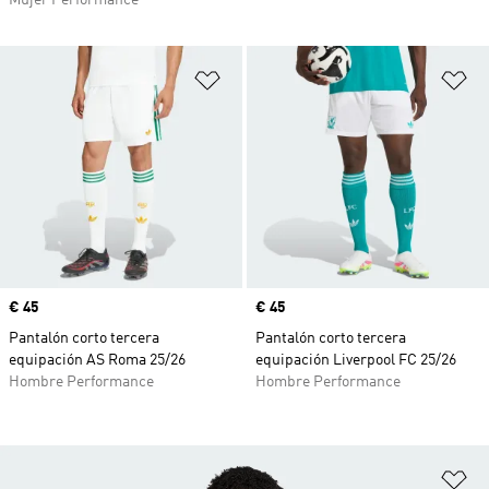
Mujer Performance
Añadir a la lista de deseos
Añ
Precio
€ 45
Precio
€ 45
Pantalón corto tercera
Pantalón corto tercera
equipación AS Roma 25/26
equipación Liverpool FC 25/26
Hombre Performance
Hombre Performance
Añ