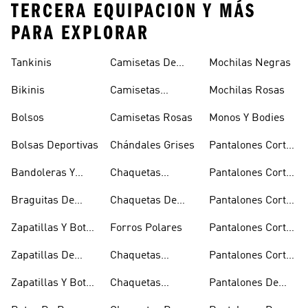
TERCERA EQUIPACION Y MÁS
PARA EXPLORAR
Tankinis
Camisetas De
Mochilas Negras
Manga Larga
Bikinis
Camisetas
Mochilas Rosas
Naranjas
Bolsos
Camisetas Rosas
Monos Y Bodies
Bolsas Deportivas
Chándales Grises
Pantalones Cortos
De Baloncesto
Bandoleras Y
Chaquetas
Pantalones Cortos
Bolsas De
Bomber Y Abrigos
Blancos
Braguitas De
Chaquetas De
Pantalones Cortos
Hombro
Acolchados
Bikini Y Tankini
Invierno
De Golf
Zapatillas Y Botas
Forros Polares
Pantalones Cortos
Azules
Negros
Zapatillas De
Chaquetas
Pantalones Cortos
Baloncesto
Técnicas
Por La Rodilla
Zapatillas Y Botas
Chaquetas
Pantalones De
Blancas
Blancas
Chándal