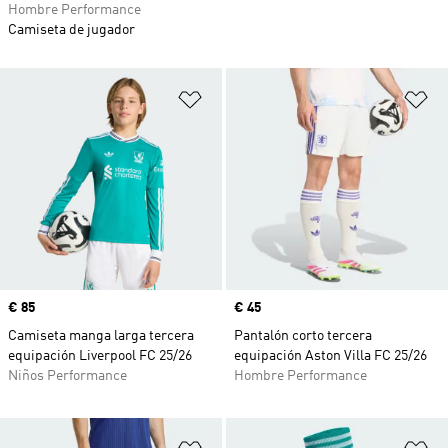
Hombre Performance
Camiseta de jugador
Añadir a la lista de deseos
Añ
Precio
€ 85
Precio
€ 45
Camiseta manga larga tercera
Pantalón corto tercera
equipación Liverpool FC 25/26
equipación Aston Villa FC 25/26
Niños Performance
Hombre Performance
Añadir a la lista de deseos
Añ