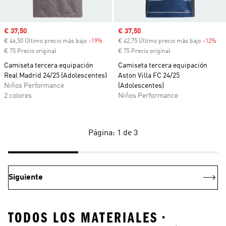
Precio de venta
€ 37,50
Precio de venta
€ 37,50
€ 46,50 Último precio más bajo
-19%
Descuento
€ 42,75 Último precio más bajo
-12%
Des
€ 75 Precio original
€ 75 Precio original
Camiseta tercera equipación
Camiseta tercera equipación
Real Madrid 24/25 (Adolescentes)
Aston Villa FC 24/25
Niños Performance
(Adolescentes)
2 colores
Niños Performance
Página: 1 de 3
Siguiente
TODOS LOS MATERIALES •