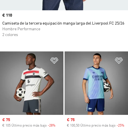
Precio
€ 110
Camiseta de la tercera equipación manga larga del Liverpool FC 25/26
Hombre Performance
2 colores
Añadir a la lista de deseos
Añ
Precio de venta
€ 75
Precio de venta
€ 75
€ 105 Último precio más bajo
-28%
Descuento
€ 100,50 Último precio más bajo
-25%
De