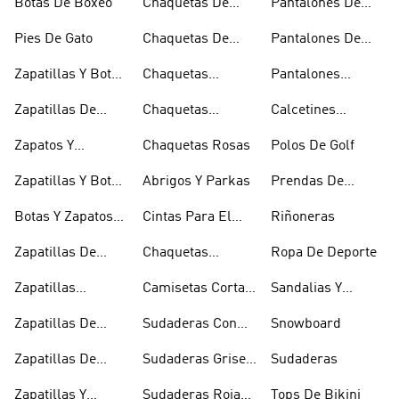
Botas De Boxeo
Chaquetas De
Pantalones De
Esquí
Esquí
Pies De Gato
Chaquetas De
Pantalones De
Golf
Golf
Zapatillas Y Botas
Chaquetas
Pantalones
Gore-tex
Impermeables
Negros
Zapatillas De
Chaquetas
Calcetines
Halterofilia
Marrones
Invisibles
Zapatos Y
Chaquetas Rosas
Polos De Golf
Zapatilllas
Zapatillas Y Botas
Abrigos Y Parkas
Prendas De
Doradas
Rojas
Compresión
Botas Y Zapatos
Cintas Para El
Riñoneras
Rosas
Pelo Y Viseras
Zapatillas De
Chaquetas
Ropa De Deporte
Rugby
Cortavientos
Zapatillas
Camisetas Cortas
Sandalias Y
Senderismo
Y Crop Tops
Chanclas Blancas
Zapatillas De
Sudaderas Con
Snowboard
Skate
Capucha Azules
Zapatillas De
Sudaderas Grises
Sudaderas
Tenis
Con Capucha
Zapatillas Y
Sudaderas Rojas
Tops De Bikini