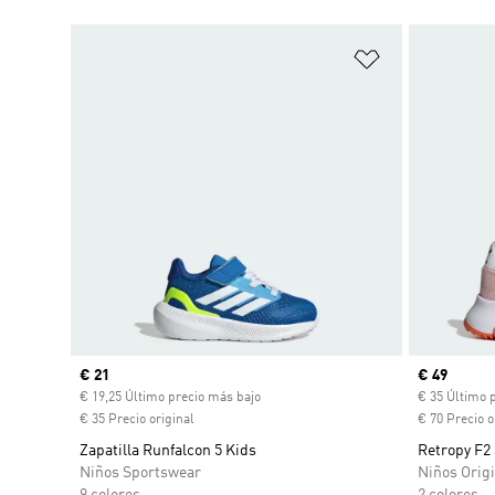
Añadir a la li
Precio actual
€ 21
Precio act
€ 49
€ 19,25 Último precio más bajo
€ 35 Último 
€ 35 Precio original
€ 70 Precio o
Zapatilla Runfalcon 5 Kids
Retropy F2
Niños Sportswear
Niños Origi
9 colores
2 colores