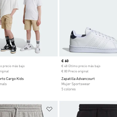
ual
Precio actual
€ 60
mo precio más bajo
€ 48 Último precio más bajo
riginal
€ 80 Precio original
orto Cargo Kids
Zapatilla Advancourt
nals
Mujer Sportswear
5 colores
sta de deseos
Añadir a la lista de deseos