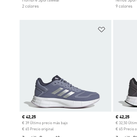
Hombre Sportswear
Niños Spor
2 colores
9 colores
Añadir a la li
Precio actual
€ 42,25
Precio act
€ 42,25
€ 39 Último precio más bajo
€ 32,50 Últi
€ 65 Precio original
€ 65 Precio o