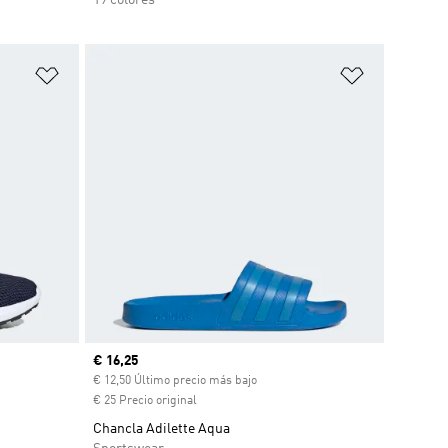
Añadir a la lista de deseos
Añadir a la
Precio actual
€ 16,25
€ 12,50 Último precio más bajo
€ 25 Precio original
Chancla Adilette Aqua