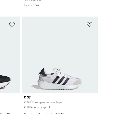
Sportswear
17 colores
Añadir a la lista de deseos
Añadir a la
Precio actual
€ 39
€ 36 Último precio más bajo
€ 60 Precio original