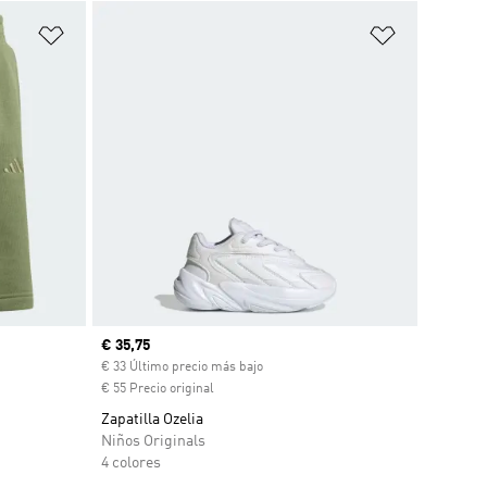
Añadir a la lista de deseos
Añadir a la
Precio actual
€ 35,75
€ 33 Último precio más bajo
€ 55 Precio original
Zapatilla Ozelia
Niños Originals
4 colores