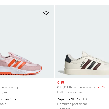
sta de deseos
Añadir a la lista de deseos
ual
Precio de venta
€ 35
precio más bajo
€ 41,30 Último precio más bajo
-15%
De
riginal
€ 70 Precio original
 Shoes Kids
Zapatilla VL Court 3.0
nals
Hombre Sportswear
6 colores