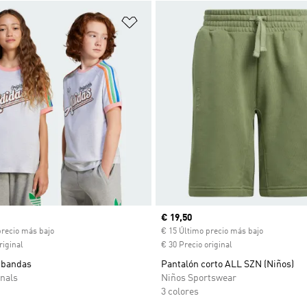
sta de deseos
Añadir a la lista de deseos
ual
Precio actual
€ 19,50
precio más bajo
€ 15 Último precio más bajo
riginal
€ 30 Precio original
 bandas
Pantalón corto ALL SZN (Niños)
nals
Niños Sportswear
3 colores