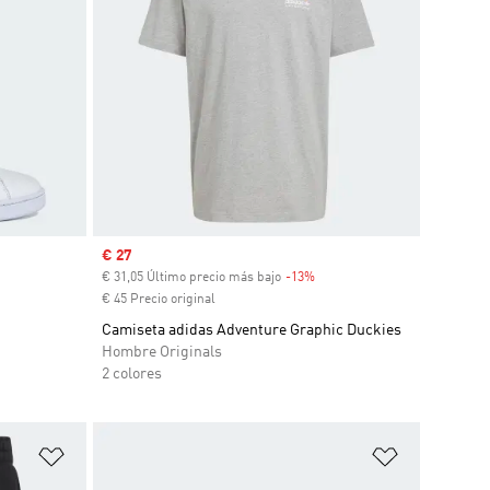
Precio de venta
€ 27
€ 31,05 Último precio más bajo
-13%
Descuento
€ 45 Precio original
Camiseta adidas Adventure Graphic Duckies
Hombre Originals
2 colores
Añadir a la lista de deseos
Añadir a la