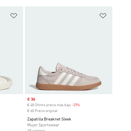
Añadir a la lista de deseos
Añadir a la
Precio de venta
€ 36
scuento
€ 48 Último precio más bajo
-25%
Descuento
€ 60 Precio original
Zapatilla Breaknet Sleek
Mujer Sportswear
19 colores