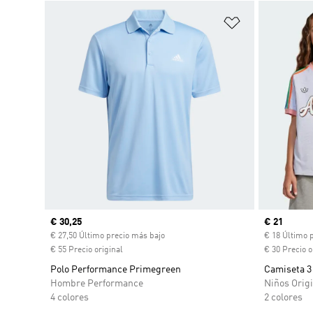
Añadir a la li
Precio actual
€ 30,25
Precio act
€ 21
€ 27,50 Último precio más bajo
€ 18 Último 
€ 55 Precio original
€ 30 Precio o
Polo Performance Primegreen
Camiseta 3
Hombre Performance
Niños Origi
4 colores
2 colores