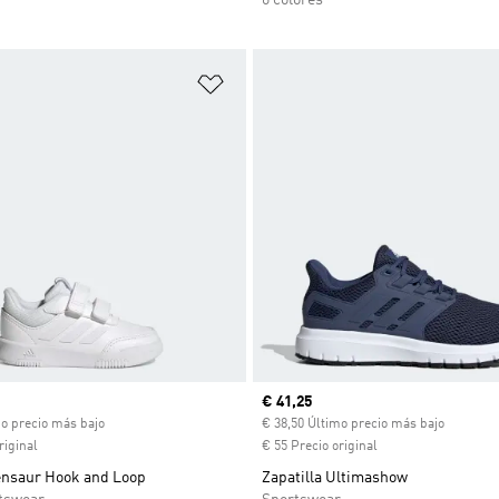
sta de deseos
Añadir a la lista de deseos
ual
Precio actual
€ 41,25
mo precio más bajo
€ 38,50 Último precio más bajo
riginal
€ 55 Precio original
Tensaur Hook and Loop
Zapatilla Ultimashow