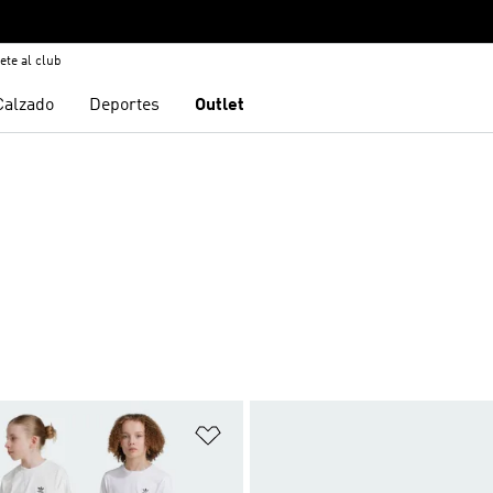
ete al club
Calzado
Deportes
Outlet
sta de deseos
Añadir a la lista de deseos