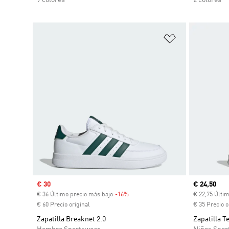
Añadir a la li
Precio de venta
€ 30
Precio act
€ 24,50
€ 36 Último precio más bajo
-16%
Descuento
€ 22,75 Últi
€ 60 Precio original
€ 35 Precio o
Zapatilla Breaknet 2.0
Zapatilla 