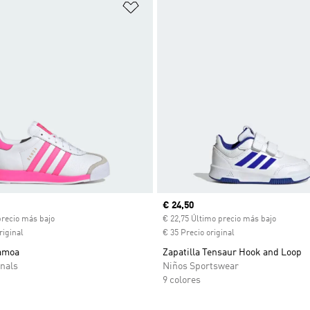
sta de deseos
Añadir a la lista de deseos
ual
Precio actual
€ 24,50
precio más bajo
€ 22,75 Último precio más bajo
riginal
€ 35 Precio original
Samoa
Zapatilla Tensaur Hook and Loop
nals
Niños Sportswear
9 colores