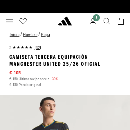
1
/
/
Inicio
Hombre
Ropa
5
(32)
CAMISETA TERCERA EQUIPACIÓN
MANCHESTER UNITED 25/26 OFICIAL
Precio rebajado
€ 105
€ 150 Último mejor precio
-30%
Descuento
€ 150 Precio original