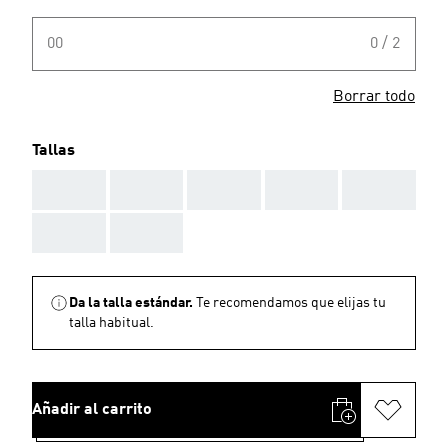
00
0 / 2
Borrar todo
Tallas
AAA
AAA
AAA
AAA
AAA
AAA
AAA
Da la talla estándar.
Te recomendamos que elijas tu
talla habitual.
Añadir al carrito