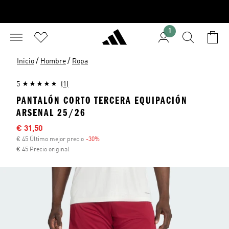
1
/
/
Inicio
Hombre
Ropa
5
(1)
PANTALÓN CORTO TERCERA EQUIPACIÓN
ARSENAL 25/26
Precio rebajado
€ 31,50
€ 45 Último mejor precio
-30%
Descuento
€ 45 Precio original