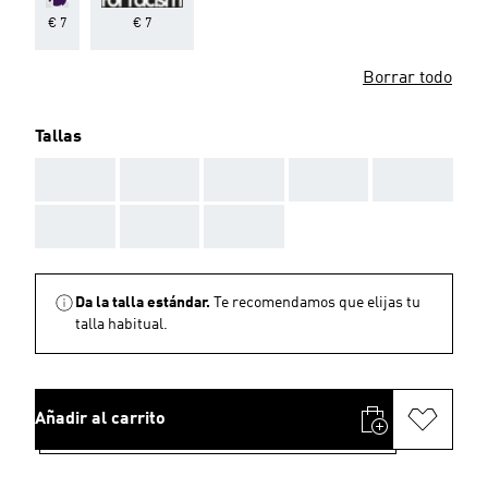
€ 7
€ 7
Borrar todo
Tallas
AAA
AAA
AAA
AAA
AAA
AAA
AAA
AAA
Da la talla estándar.
Te recomendamos que elijas tu
talla habitual.
Añadir al carrito