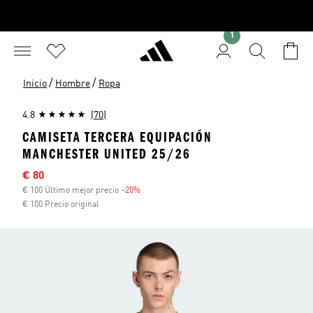
1
/
/
Inicio
Hombre
Ropa
4.8
(70)
CAMISETA TERCERA EQUIPACIÓN
MANCHESTER UNITED 25/26
Precio rebajado
€ 80
€ 100 Último mejor precio
-20%
Descuento
€ 100 Precio original