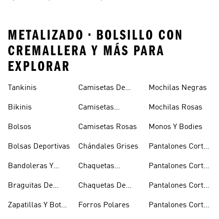
METALIZADO • BOLSILLO CON
CREMALLERA Y MÁS PARA
EXPLORAR
Tankinis
Camisetas De
Mochilas Negras
Manga Larga
Bikinis
Camisetas
Mochilas Rosas
Naranjas
Bolsos
Camisetas Rosas
Monos Y Bodies
Bolsas Deportivas
Chándales Grises
Pantalones Cortos
De Baloncesto
Bandoleras Y
Chaquetas
Pantalones Cortos
Bolsas De
Bomber Y Abrigos
Blancos
Braguitas De
Chaquetas De
Pantalones Cortos
Hombro
Acolchados
Bikini Y Tankini
Invierno
De Golf
Zapatillas Y Botas
Forros Polares
Pantalones Cortos
Azules
Negros