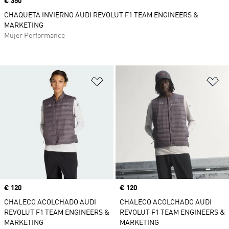
Precio
€ 350
CHAQUETA INVIERNO AUDI REVOLUT F1 TEAM ENGINEERS &
MARKETING
Mujer Performance
Añadir a la lista de deseos
Añ
Precio
€ 120
Precio
€ 120
CHALECO ACOLCHADO AUDI
CHALECO ACOLCHADO AUDI
REVOLUT F1 TEAM ENGINEERS &
REVOLUT F1 TEAM ENGINEERS &
MARKETING
MARKETING