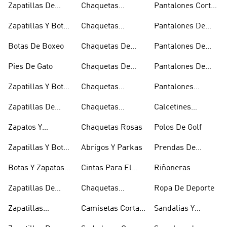
Zapatillas De
Chaquetas
Pantalones Cortos
Baloncesto
Técnicas
Por La Rodilla
Zapatillas Y Botas
Chaquetas
Pantalones De
Blancas
Blancas
Chándal
Botas De Boxeo
Chaquetas De
Pantalones De
Esquí
Esquí
Pies De Gato
Chaquetas De
Pantalones De
Golf
Golf
Zapatillas Y Botas
Chaquetas
Pantalones
Gore-tex
Impermeables
Negros
Zapatillas De
Chaquetas
Calcetines
Halterofilia
Marrones
Invisibles
Zapatos Y
Chaquetas Rosas
Polos De Golf
Zapatilllas
Zapatillas Y Botas
Abrigos Y Parkas
Prendas De
Doradas
Rojas
Compresión
Botas Y Zapatos
Cintas Para El
Riñoneras
Rosas
Pelo Y Viseras
Zapatillas De
Chaquetas
Ropa De Deporte
Rugby
Cortavientos
Zapatillas
Camisetas Cortas
Sandalias Y
Senderismo
Y Crop Tops
Chanclas Blancas