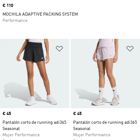
Precio
€ 110
MOCHILA ADAPTIVE PACKING SYSTEM
Performance
Añadir a la lista de deseos
Añ
Precio
€ 45
Precio
€ 45
Pantalón corto de running adi365
Pantalón corto de running adi365
Seasonal
Seasonal
Mujer Performance
Mujer Performance