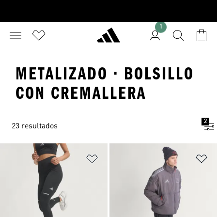
1
METALIZADO · BOLSILLO
CON CREMALLERA
2
23 resultados
Añadir a la lista de deseos
Añ