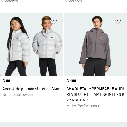
3 colores
3 colores
Añadir a la lista de deseos
Añ
Precio
€ 80
Precio
€ 180
Anorak de plumón sintético Glam
CHAQUETA IMPERMEABLE AUDI
Niños Sportswear
REVOLUT F1 TEAM ENGINEERS &
MARKETING
Mujer Performance