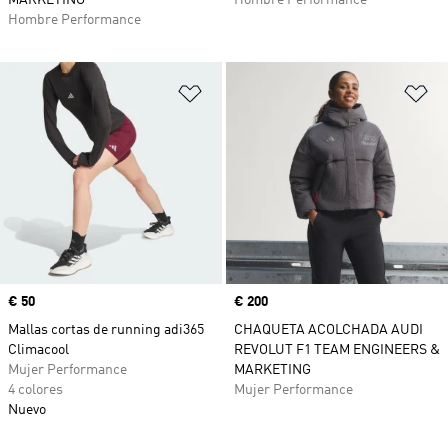
MARKETING
Hombre Performance
Hombre Performance
Añadir a la lista de deseos
Añ
Precio
€ 50
Precio
€ 200
Mallas cortas de running adi365
CHAQUETA ACOLCHADA AUDI
Climacool
REVOLUT F1 TEAM ENGINEERS &
Mujer Performance
MARKETING
4 colores
Mujer Performance
Nuevo