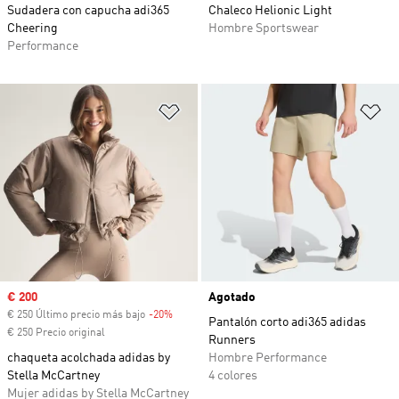
Sudadera con capucha adi365
Chaleco Helionic Light
Cheering
Hombre Sportswear
Performance
Añadir a la lista de deseos
Añ
Precio de venta
€ 200
Agotado
€ 250 Último precio más bajo
-20%
Descuento
Pantalón corto adi365 adidas
€ 250 Precio original
Runners
chaqueta acolchada adidas by
Hombre Performance
Stella McCartney
4 colores
Mujer adidas by Stella McCartney