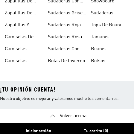
Zapatillas De
Sudaderas Con
Snowboard
Skate
Capucha Azules
Zapatillas De
Sudaderas Grises
Sudaderas
Tenis
Con Capucha
Zapatillas Y
Sudaderas Rojas
Tops De Bikini
Calzado Verde
Con Capucha
Camisetas De
Sudaderas Rosas
Tankinis
Tirantes
Con Capucha
Camisetas
Sudaderas Con
Bikinis
Estampadas
Capucha Verde
Camisetas
Botas De Invierno
Bolsos
Blancas
¡TU OPINIÓN CUENTA!
Nuestro objetivo es mejorar y valoramos mucho tus comentarios.
Volver arriba
Iniciar sesión
Tu carrito (0)