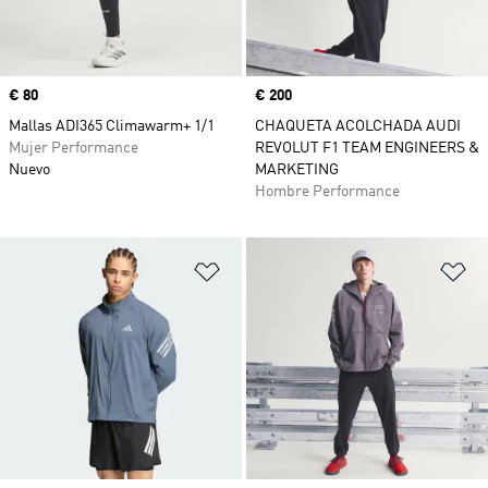
Precio
€ 80
Precio
€ 200
Mallas ADI365 Climawarm+ 1/1
CHAQUETA ACOLCHADA AUDI
Mujer Performance
REVOLUT F1 TEAM ENGINEERS &
Nuevo
MARKETING
Hombre Performance
Añadir a la lista de deseos
Añ