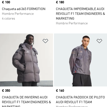
Precio
€ 100
Precio
€ 180
Chaqueta adi365 FORMOTION
CHAQUETA IMPERMEABLE AUDI
Hombre Performance
REVOLUT F1 TEAM ENGINEERS &
4 colores
MARKETING
Hombre Performance
Añadir a la lista de deseos
Añ
Precio
€ 350
Precio
€ 160
CHAQUETA DE INVIERNO AUDI
CHAQUETA PADDOCK DE PILOTO
REVOLUT F1 TEAM ENGINEERS &
AUDI REVOLUT F1 TEAM