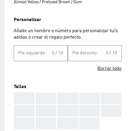
Almost Yellow / Preloved Brown / Gum
Personalizar
Añade un nombre o número para personalizar tu/s
adidas o crear el regalo perfecto.
Pie izquierdo
0 / 10
Pie derecho
0 / 10
Borrar todo
Tallas
AAA
AAA
AAA
AAA
AAA
AAA
AAA
AAA
AAA
AAA
AAA
AAA
AAA
AAA