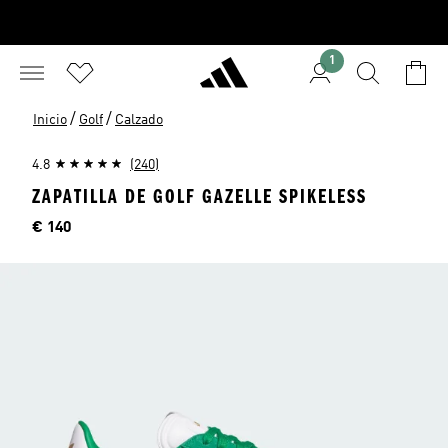
1
/
/
Inicio
Golf
Calzado
4.8
(240)
ZAPATILLA DE GOLF GAZELLE SPIKELESS
Precio
€ 140