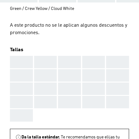
Green / Crew Yellow / Cloud White
A este producto no se le aplican algunos descuentos y
promociones.
Tallas
AAA
AAA
AAA
AAA
AAA
AAA
AAA
AAA
AAA
AAA
AAA
AAA
AAA
AAA
AAA
AAA
AAA
AAA
AAA
AAA
AAA
Da la talla estándar.
Te recomendamos que elijas tu