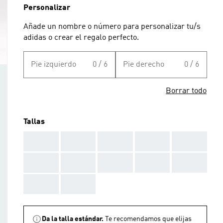
Personalizar
Añade un nombre o número para personalizar tu/s
adidas o crear el regalo perfecto.
Pie izquierdo
0 / 6
Pie derecho
0 / 6
Borrar todo
Tallas
AAA
AAA
AAA
AAA
AAA
AAA
AAA
AAA
AAA
AAA
AAA
AAA
Da la talla estándar.
Te recomendamos que elijas