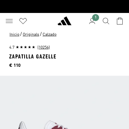
1
/
/
Inicio
Originals
Calzado
4.7
(10256)
ZAPATILLA GAZELLE
Precio
€ 110