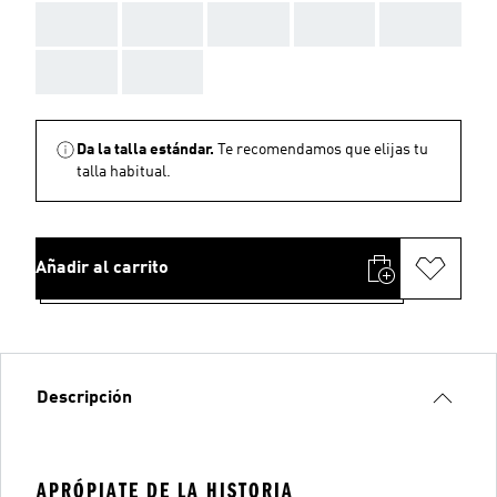
AAA
AAA
AAA
AAA
AAA
AAA
AAA
Da la talla estándar.
Te recomendamos que elijas tu
talla habitual.
Añadir al carrito
Descripción
APRÓPIATE DE LA HISTORIA