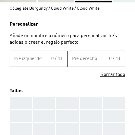
Collegiate Burgundy / Cloud White / Cloud White
Personalizar
Añade un nombre o número para personalizar tu/s
adidas o crear el regalo perfecto.
Pie izquierdo
0 / 11
Pie derecho
0 / 11
Borrar todo
Tallas
AAA
AAA
AAA
AAA
AAA
AAA
AAA
AAA
AAA
AAA
AAA
AAA
AAA
AAA
AAA