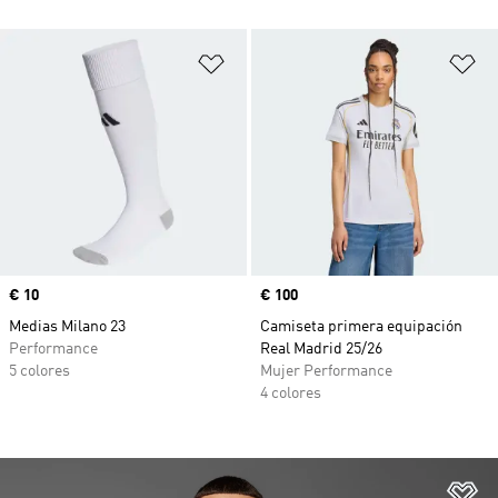
Añadir a la lista de deseos
Añ
Precio
€ 10
Precio
€ 100
Medias Milano 23
Camiseta primera equipación
Performance
Real Madrid 25/26
5 colores
Mujer Performance
4 colores
Añ