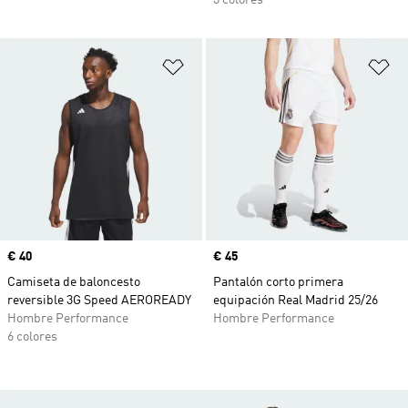
3 colores
Añadir a la lista de deseos
Añ
Precio
€ 40
Precio
€ 45
Camiseta de baloncesto
Pantalón corto primera
reversible 3G Speed AEROREADY
equipación Real Madrid 25/26
Hombre Performance
Hombre Performance
6 colores