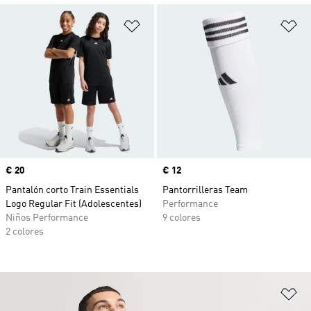
Añadir a la lista de deseos
Añ
Precio
€ 20
Precio
€ 12
Pantalón corto Train Essentials
Pantorrilleras Team
Logo Regular Fit (Adolescentes)
Performance
Niños Performance
9 colores
2 colores
Añ