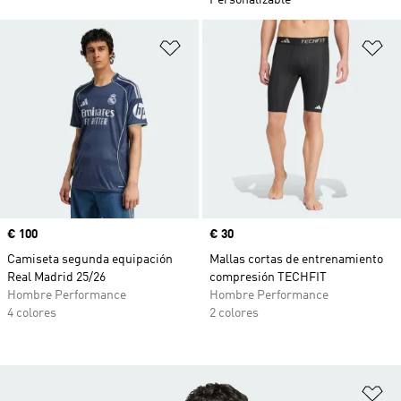
Personalizable
Añadir a la lista de deseos
Añ
Precio
€ 100
Precio
€ 30
Camiseta segunda equipación
Mallas cortas de entrenamiento
Real Madrid 25/26
compresión TECHFIT
Hombre Performance
Hombre Performance
4 colores
2 colores
Añ