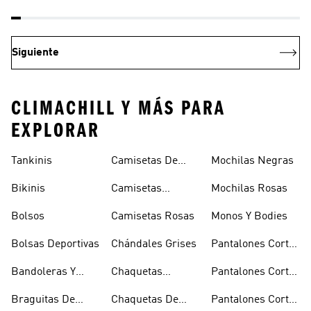
Siguiente
CLIMACHILL Y MÁS PARA
EXPLORAR
Tankinis
Camisetas De
Mochilas Negras
Manga Larga
Bikinis
Camisetas
Mochilas Rosas
Naranjas
Bolsos
Camisetas Rosas
Monos Y Bodies
Bolsas Deportivas
Chándales Grises
Pantalones Cortos
De Baloncesto
Bandoleras Y
Chaquetas
Pantalones Cortos
Bolsas De
Bomber Y Abrigos
Blancos
Braguitas De
Chaquetas De
Pantalones Cortos
Hombro
Acolchados