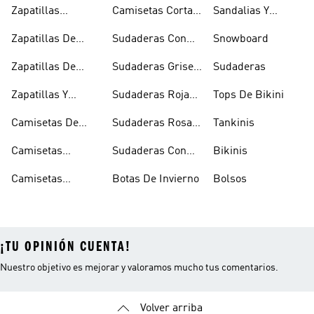
Rugby
Cortavientos
Zapatillas
Camisetas Cortas
Sandalias Y
Senderismo
Y Crop Tops
Chanclas Blancas
Zapatillas De
Sudaderas Con
Snowboard
Skate
Capucha Azules
Zapatillas De
Sudaderas Grises
Sudaderas
Tenis
Con Capucha
Zapatillas Y
Sudaderas Rojas
Tops De Bikini
Calzado Verde
Con Capucha
Camisetas De
Sudaderas Rosas
Tankinis
Tirantes
Con Capucha
Camisetas
Sudaderas Con
Bikinis
Estampadas
Capucha Verde
Camisetas
Botas De Invierno
Bolsos
Blancas
¡TU OPINIÓN CUENTA!
Nuestro objetivo es mejorar y valoramos mucho tus comentarios.
Volver arriba