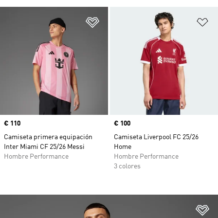
Añadir a la lista de deseos
Añ
Precio
€ 110
Precio
€ 100
Camiseta primera equipación
Camiseta Liverpool FC 25/26
Inter Miami CF 25/26 Messi
Home
Hombre Performance
Hombre Performance
3 colores
Añ