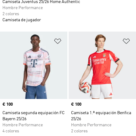
Camiseta Juventus 25/26 Home Authentic
Hombre Performance
2 colores
Camiseta de jugador
Añadir a la lista de deseos
Añ
Precio
€ 100
Precio
€ 100
Camiseta segunda equipación FC
Camiseta 1.ª equipación Benfica
Bayern 25/26
25/26
Hombre Performance
Hombre Performance
4 colores
2 colores