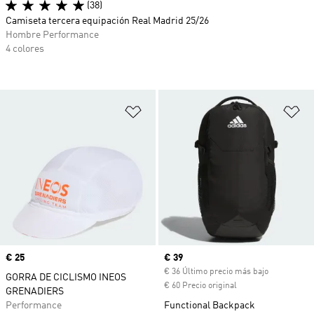
(38)
Camiseta tercera equipación Real Madrid 25/26
Hombre Performance
4 colores
Añadir a la lista de deseos
Añ
Precio
€ 25
Precio actual
€ 39
€ 36 Último precio más bajo
GORRA DE CICLISMO INEOS
€ 60 Precio original
GRENADIERS
Performance
Functional Backpack