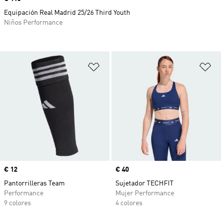
Equipación Real Madrid 25/26 Third Youth
Niños Performance
Añadir a la lista de deseos
Añ
Precio
€ 12
Precio
€ 40
Pantorrilleras Team
Sujetador TECHFIT
Performance
Mujer Performance
9 colores
4 colores