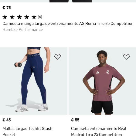
Precio
€ 75
(6)
Camiseta manga larga de entrenamiento AS Roma Tiro 25 Competition
Hombre Performance
Añadir a la lista de deseos
Añ
Precio
€ 45
Precio
€ 55
Mallas largas Techfit Stash
Camiseta entrenamiento Real
Pocket
Madrid Tiro 25 Competition