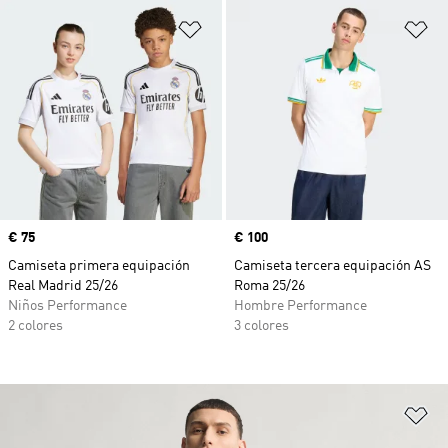
Añadir a la lista de deseos
Añ
Precio
€ 75
Precio
€ 100
Camiseta primera equipación
Camiseta tercera equipación AS
Real Madrid 25/26
Roma 25/26
Niños Performance
Hombre Performance
2 colores
3 colores
Añ