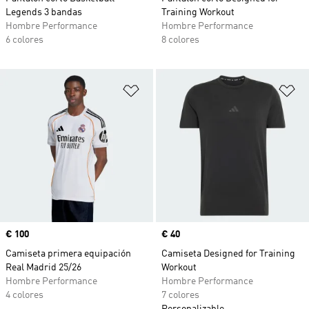
Legends 3 bandas
Training Workout
Hombre Performance
Hombre Performance
6 colores
8 colores
Añadir a la lista de deseos
Añ
Precio
€ 100
Precio
€ 40
Camiseta primera equipación
Camiseta Designed for Training
Real Madrid 25/26
Workout
Hombre Performance
Hombre Performance
4 colores
7 colores