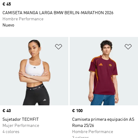
Precio
€ 45
CAMISETA MANGA LARGA BMW BERLIN-MARATHON 2026
Hombre Performance
Nuevo
Añadir a la lista de deseos
Añ
Precio
€ 40
Precio
€ 100
Sujetador TECHFIT
Camiseta primera equipación AS
Mujer Performance
Roma 25/26
4 colores
Hombre Performance