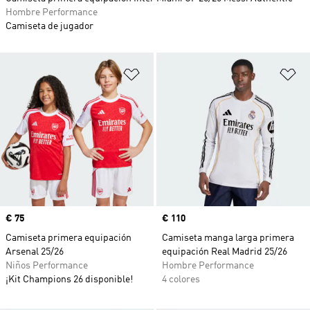
Hombre Performance
Camiseta de jugador
Añadir a la lista de deseos
Añ
Precio
€ 75
Precio
€ 110
Camiseta primera equipación
Camiseta manga larga primera
Arsenal 25/26
equipación Real Madrid 25/26
Niños Performance
Hombre Performance
¡Kit Champions 26 disponible!
4 colores