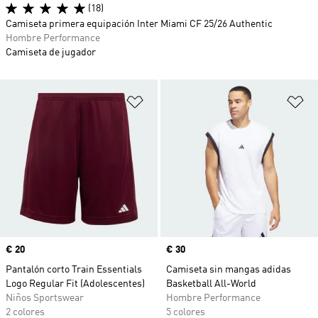
(18)
Camiseta primera equipación Inter Miami CF 25/26 Authentic
Hombre Performance
Camiseta de jugador
Añadir a la lista de deseos
Añ
Precio
€ 20
Precio
€ 30
Pantalón corto Train Essentials
Camiseta sin mangas adidas
Logo Regular Fit (Adolescentes)
Basketball All-World
Niños Sportswear
Hombre Performance
2 colores
5 colores