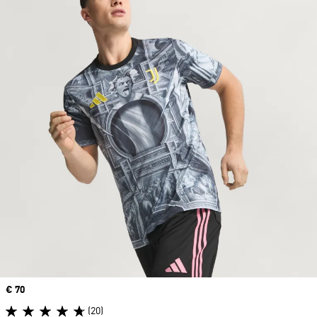
Precio
€ 70
(20)