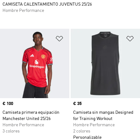
CAMISETA CALENTAMIENTO JUVENTUS 25/26
Hombre Performance
Añadir a la lista de deseos
Añ
Precio
€ 100
Precio
€ 35
Camiseta primera equipación
Camiseta sin mangas Designed
Manchester United 25/26
for Training Workout
Hombre Performance
Hombre Performance
3 colores
2 colores
Personalizable