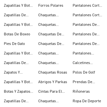
Bikini Y Tankini
Invierno
De Golf
Zapatillas Y Botas
Forros Polares
Pantalones Cortos
Azules
Negros
Zapatillas De
Chaquetas
Pantalones Cortos
Baloncesto
Técnicas
Por La Rodilla
Zapatillas Y Botas
Chaquetas
Pantalones De
Blancas
Blancas
Chándal
Botas De Boxeo
Chaquetas De
Pantalones De
Esquí
Esquí
Pies De Gato
Chaquetas De
Pantalones De
Golf
Golf
Zapatillas Y Botas
Chaquetas
Pantalones
Gore-tex
Impermeables
Negros
Zapatillas De
Chaquetas
Calcetines
Halterofilia
Marrones
Invisibles
Zapatos Y
Chaquetas Rosas
Polos De Golf
Zapatilllas
Zapatillas Y Botas
Abrigos Y Parkas
Prendas De
Doradas
Rojas
Compresión
Botas Y Zapatos
Cintas Para El
Riñoneras
Rosas
Pelo Y Viseras
Zapatillas De
Chaquetas
Ropa De Deporte