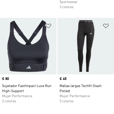
Sportswear
3 colores
Añadir a la lista de deseos
Añ
Precio
€ 80
Precio
€ 45
Sujetador FastImpact Luxe Run
Mallas largas Techfit Stash
High-Support
Pocket
Mujer Performance
Mujer Performance
3 colores
5 colores