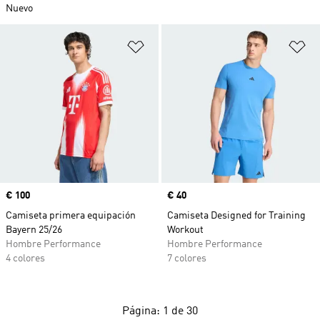
Nuevo
Añadir a la lista de deseos
Añ
Precio
€ 100
Precio
€ 40
Camiseta primera equipación
Camiseta Designed for Training
Bayern 25/26
Workout
Hombre Performance
Hombre Performance
4 colores
7 colores
Página: 1 de 30