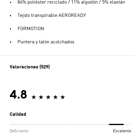
84% poliéster reciclado / 11% algodón / 5% elastán
Tejido transpirable AEROREADY
FORMOTION
Puntera y talón acolchados
Valoraciones (529)
4.8
Calidad
Deficiente
Excelente