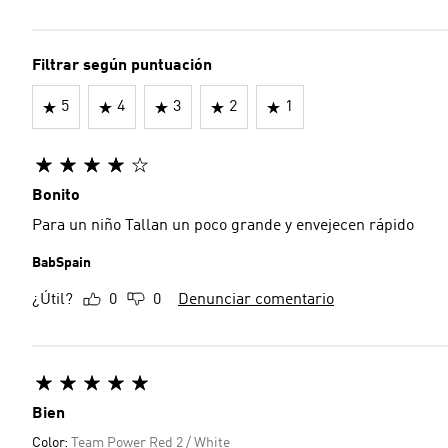
Filtrar según puntuación
5
4
3
2
1
Bonito
Para un niño Tallan un poco grande y envejecen rápido
BabSpain
¿Útil?
0
0
Denunciar comentario
Bien
Color:
Team Power Red 2 / White