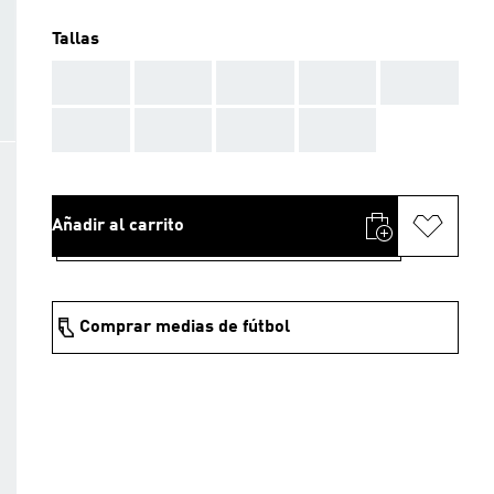
Tallas
AAA
AAA
AAA
AAA
AAA
AAA
AAA
AAA
AAA
Añadir al carrito
Comprar medias de fútbol