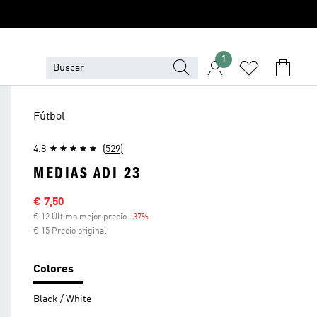
1
Fútbol
4.8
(529)
MEDIAS ADI 23
Precio rebajado
€ 7,50
€ 12 Último mejor precio
-37%
Descuento
€ 15 Precio original
Colores
Black / White