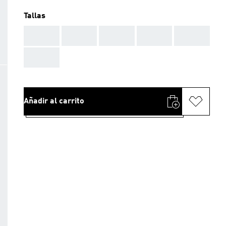
Tallas
AAA
AAA
AAA
AAA
AAA
AAA
Añadir al carrito