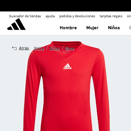
buscador de tiendas
ayuda
pedidos y devoluciones
tarjetas regalo
ún
Hombre
Mujer
Niños
/
/
Atrás
Inicio
Niños
Ropa