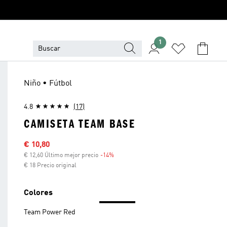
1
Niño • Fútbol
4.8
(17)
CAMISETA TEAM BASE
Precio rebajado
€ 10,80
€ 12,60 Último mejor precio
-14%
Descuento
€ 18 Precio original
Colores
Team Power Red