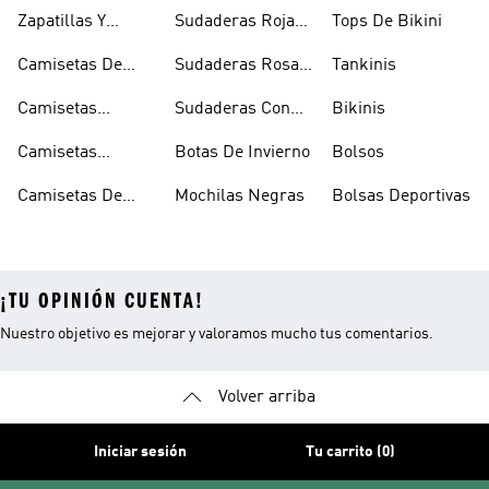
Tenis
Con Capucha
Zapatillas Y
Sudaderas Rojas
Tops De Bikini
Calzado Verde
Con Capucha
Camisetas De
Sudaderas Rosas
Tankinis
Tirantes
Con Capucha
Camisetas
Sudaderas Con
Bikinis
Estampadas
Capucha Verde
Camisetas
Botas De Invierno
Bolsos
Blancas
Camisetas De
Mochilas Negras
Bolsas Deportivas
Manga Larga
¡TU OPINIÓN CUENTA!
Nuestro objetivo es mejorar y valoramos mucho tus comentarios.
Volver arriba
Iniciar sesión
Tu carrito (0)