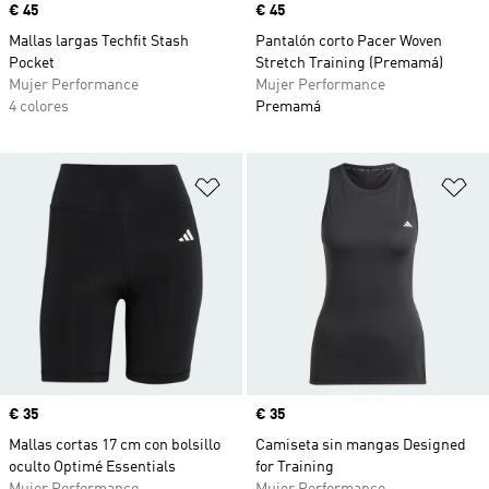
Precio
€ 45
Precio
€ 45
Mallas largas Techfit Stash
Pantalón corto Pacer Woven
Pocket
Stretch Training (Premamá)
Mujer Performance
Mujer Performance
4 colores
Premamá
Añadir a la lista de deseos
Añ
Precio
€ 35
Precio
€ 35
Mallas cortas 17 cm con bolsillo
Camiseta sin mangas Designed
oculto Optimé Essentials
for Training