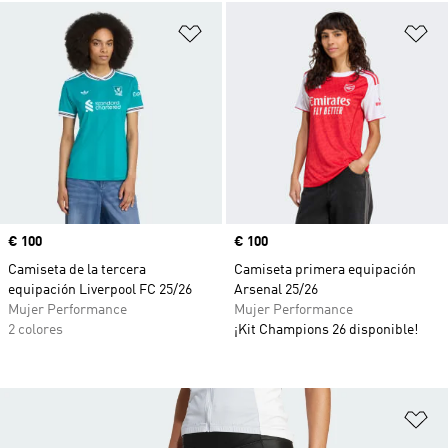
Añadir a la lista de deseos
Añ
Precio
€ 100
Precio
€ 100
Camiseta de la tercera
Camiseta primera equipación
equipación Liverpool FC 25/26
Arsenal 25/26
Mujer Performance
Mujer Performance
2 colores
¡Kit Champions 26 disponible!
Añ