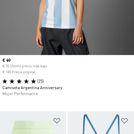
Precio actual
€ 60
€ 50 Último precio más bajo
€ 100 Precio original
(25)
Camiseta Argentina Anniversary
Mujer Performance
Añadir a la lista de deseos
Añ