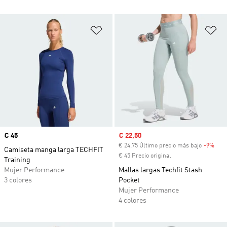
Añadir a la lista de deseos
Añ
Precio
€ 45
Precio de venta
€ 22,50
€ 24,75 Último precio más bajo
-9%
Desc
Camiseta manga larga TECHFIT
€ 45 Precio original
Training
Mujer Performance
Mallas largas Techfit Stash
3 colores
Pocket
Mujer Performance
4 colores