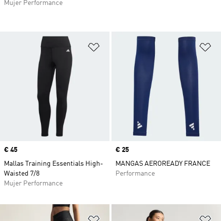
Mujer Performance
Añadir a la lista de deseos
Añ
Precio
€ 45
Precio
€ 25
Mallas Training Essentials High-
MANGAS AEROREADY FRANCE
Waisted 7/8
Performance
Mujer Performance
Añadir a la lista de deseos
Añ