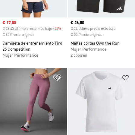
Precio de venta
€ 17,50
Precio actual
€ 26,50
€ 23,45 Último precio más bajo
-25%
Descuento
€ 24 Último precio más bajo
€ 35 Precio original
€ 50 Precio original
Camiseta de entrenamiento Tiro
Mallas cortas Own the Run
25 Competition
Mujer Performance
Mujer Performance
2 colores
Añadir a la lista de deseos
Añ