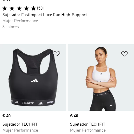
(50)
Sujetador FastImpact Luxe Run High-Support
Mujer Performance
3 colores
Añadir a la lista de deseos
Añ
Precio
€ 40
Precio
€ 40
Sujetador TECHFIT
Sujetador TECHFIT
Mujer Performance
Mujer Performance