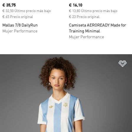
Precio actual
€ 35,75
Precio actual
€ 16,10
€ 32,50 Último precio más bajo
€ 13,80 Último precio más bajo
€ 65 Precio original
€ 23 Precio original
Mallas 7/8 DailyRun
Camiseta AEROREADY Made for
Mujer Performance
Training Minimal
Mujer Performance
Añ