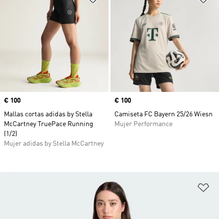
Precio
€ 100
Precio
€ 100
Mallas cortas adidas by Stella
Camiseta FC Bayern 25/26 Wiesn
McCartney TruePace Running
Mujer Performance
(1/2)
Mujer adidas by Stella McCartney
Añ