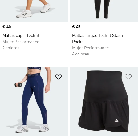
Precio
€ 40
Precio
€ 45
Mallas capri Techfit
Mallas largas Techfit Stash
Mujer Performance
Pocket
2 colores
Mujer Performance
4 colores
Añadir a la lista de deseos
Añ