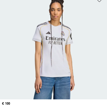
Precio
€ 100