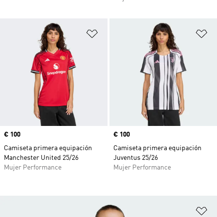
Añadir a la lista de deseos
Añ
Precio
€ 100
Precio
€ 100
Camiseta primera equipación
Camiseta primera equipación
Manchester United 25/26
Juventus 25/26
Mujer Performance
Mujer Performance
Añ