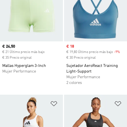
Precio actual
€ 24,50
Precio de venta
€ 18
€ 21 Último precio más bajo
€ 19,80 Último precio más bajo
-9%
Desc
€ 35 Precio original
€ 30 Precio original
Mallas Hyperglam 3-Inch
Sujetador AeroReact Training
Mujer Performance
Light-Support
Mujer Performance
2 colores
Añadir a la lista de deseos
Añ