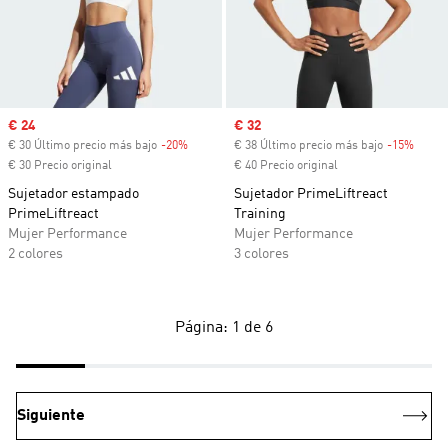
Precio de venta
€ 24
Precio de venta
€ 32
€ 30 Último precio más bajo
-20%
Descuento
€ 38 Último precio más bajo
-15%
Descu
€ 30 Precio original
€ 40 Precio original
Sujetador estampado
Sujetador PrimeLiftreact
PrimeLiftreact
Training
Mujer Performance
Mujer Performance
2 colores
3 colores
Página: 1 de 6
Siguiente