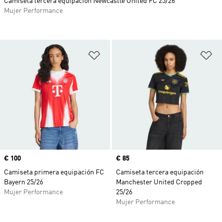
Camiseta tercera equipación Newcastle United FC 25/26
Mujer Performance
Añadir a la lista de deseos
Añ
Precio
€ 100
Precio
€ 85
Camiseta primera equipación FC
Camiseta tercera equipación
Bayern 25/26
Manchester United Cropped
Mujer Performance
25/26
Mujer Performance