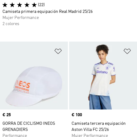
(22)
Camiseta primera equipación Real Madrid 25/26
Mujer Performance
2 colores
Añadir a la lista de deseos
Añ
Precio
€ 25
Precio
€ 100
GORRA DE CICLISMO INEOS
Camiseta tercera equipación
GRENADIERS
Aston Villa FC 25/26
Performance
Mujer Performance