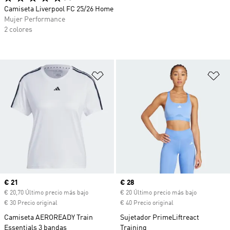
Camiseta Liverpool FC 25/26 Home
Mujer Performance
2 colores
Añadir a la lista de deseos
Añ
Precio actual
€ 21
Precio actual
€ 28
€ 20,70 Último precio más bajo
€ 20 Último precio más bajo
€ 30 Precio original
€ 40 Precio original
Camiseta AEROREADY Train
Sujetador PrimeLiftreact
Essentials 3 bandas
Training