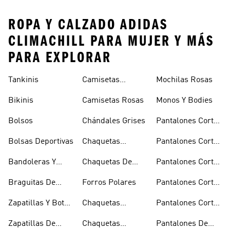
ROPA Y CALZADO ADIDAS
CLIMACHILL PARA MUJER Y MÁS
PARA EXPLORAR
Tankinis
Camisetas
Mochilas Rosas
Naranjas
Bikinis
Camisetas Rosas
Monos Y Bodies
Bolsos
Chándales Grises
Pantalones Cortos
De Baloncesto
Bolsas Deportivas
Chaquetas
Pantalones Cortos
Bomber Y Abrigos
Blancos
Bandoleras Y
Chaquetas De
Pantalones Cortos
Acolchados
Bolsas De
Invierno
De Golf
Braguitas De
Forros Polares
Pantalones Cortos
Hombro
Bikini Y Tankini
Negros
Zapatillas Y Botas
Chaquetas
Pantalones Cortos
Azules
Técnicas
Por La Rodilla
Zapatillas De
Chaquetas
Pantalones De