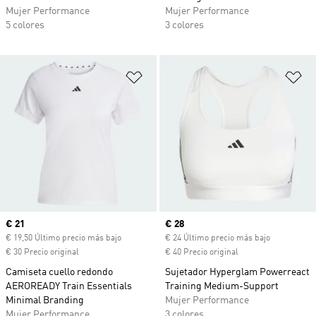
Mujer Performance
Mujer Performance
5 colores
3 colores
Añadir a la lista de deseos
Añ
Precio actual
€ 21
Precio actual
€ 28
€ 19,50 Último precio más bajo
€ 24 Último precio más bajo
€ 30 Precio original
€ 40 Precio original
Camiseta cuello redondo
Sujetador Hyperglam Powerreact
AEROREADY Train Essentials
Training Medium-Support
Minimal Branding
Mujer Performance
Mujer Performance
3 colores