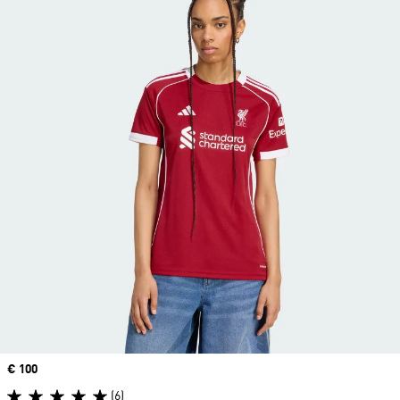
Precio
€ 100
(6)