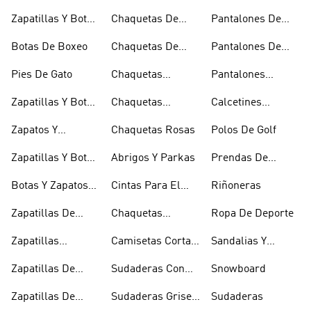
Baloncesto
Blancas
Chándal
Zapatillas Y Botas
Chaquetas De
Pantalones De
Blancas
Esquí
Esquí
Botas De Boxeo
Chaquetas De
Pantalones De
Golf
Golf
Pies De Gato
Chaquetas
Pantalones
Impermeables
Negros
Zapatillas Y Botas
Chaquetas
Calcetines
Gore-tex
Marrones
Invisibles
Zapatos Y
Chaquetas Rosas
Polos De Golf
Zapatilllas
Zapatillas Y Botas
Abrigos Y Parkas
Prendas De
Doradas
Rojas
Compresión
Botas Y Zapatos
Cintas Para El
Riñoneras
Rosas
Pelo Y Viseras
Zapatillas De
Chaquetas
Ropa De Deporte
Rugby
Cortavientos
Zapatillas
Camisetas Cortas
Sandalias Y
Senderismo
Y Crop Tops
Chanclas Blancas
Zapatillas De
Sudaderas Con
Snowboard
Skate
Capucha Azules
Zapatillas De
Sudaderas Grises
Sudaderas